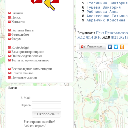
  5 
Стасишина Виктория
  6 
Гуцева Виктория
   
  7 
Рябчикова Анна
    
Главная
  8 
Алексеенко Татьяна
Поиск
  9 
Аврамчик Кристина
 
Контакты
Гостевая Книга
Результаты
Приз Пржевальского
Фотоальбом
Ж12
Ж14
Ж16
Ж18
Ж21
Ж21
Форум
Поделиться…
RouteGadget
База ориентировщиков
Online-подача заявки
Тесты по ориентированию
Все последние комментарии
Список файлов
Полезные ссылки
Логин
E-Mail:
Пароль
Регистрация на сайте!
Забыли пароль?