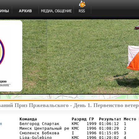
ацию
ВАНИЕ"
аний Приз Пржевальского - День 1. Первенство вете
        Команда              Разряд ГР  Результат Место 
я
       Белгород Спартак     КМС   1999 01:06:12  1     

        Минск Центральный ре КМС   1996 01:08:29  2     

        Смоленск Бобкова     I     1996 01:15:05  3     

        Liga-Gulebino        КМС   1996 01:20:02  4     
