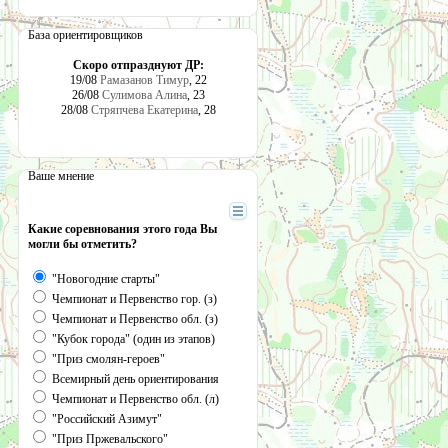
База ориентировщиков
Скоро отпразднуют ДР:
19/08
Рамазанов Тимур
, 22
26/08
Сулимова Алина
, 23
28/08
Стряпчева Екатерина
, 28
Ваше мнение
Какие соревнования этого года Вы
могли бы отметить?
"Новогодние старты"
Чемпионат и Первенство гор. (з)
Чемпионат и Первенство обл. (з)
"Кубок города" (один из этапов)
"Приз смолян-героев"
Всемирный день ориентирования
Чемпионат и Первенство обл. (л)
"Российский Азимут"
"Приз Пржевальского"