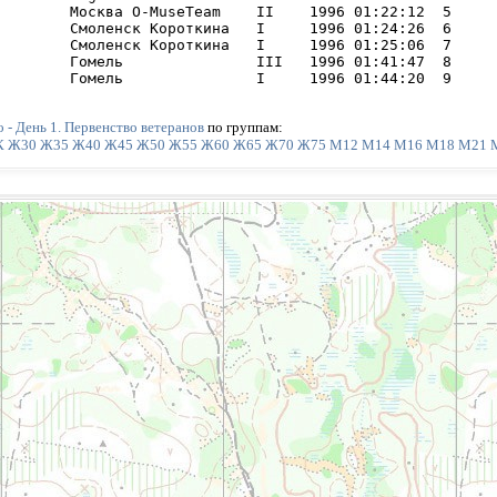
        Москва O-MuseTeam    II    1996 01:22:12  5     

        Смоленск Короткина   I     1996 01:24:26  6     

        Смоленск Короткина   I     1996 01:25:06  7     

        Гомель               III   1996 01:41:47  8     

        Гомель               I     1996 01:44:20  9     
 - День 1. Первенство ветеранов
по группам:
К
Ж30
Ж35
Ж40
Ж45
Ж50
Ж55
Ж60
Ж65
Ж70
Ж75
М12
М14
М16
М18
М21