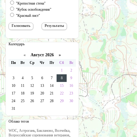
"Крепостная стена"
"Кубок освобождения"
"Красный лист"
Календарь
«
Август 2026 »
Пн
Вт
Ср
Чт
Пт
Сб
Вс
1
2
3
4
5
6
7
8
9
10
11
12
13
14
15
16
17
18
19
20
21
22
23
24
25
26
27
28
29
30
31
Облако тегов
WOC
,
Астрогань
,
Бакланово
,
Волчейка
,
Всероссийские соревнования ветеранов
,