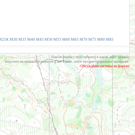
М21К
М30
М35
М40
М45
М50
М55
М60
М65
М70
М75
М80
М85
Нашли ошибку, или опечатку в каких-либо данных:
выделите их мышкой и нажмите
Ctrl+Enter
, затем введите правильное написание.
Обсуждение системы на форуме