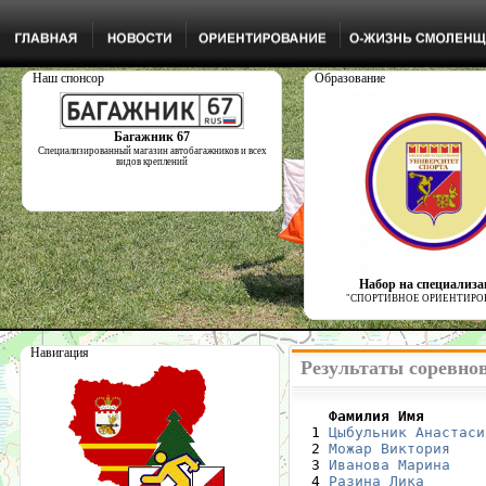
Наш спонсор
Образование
Багажник 67
Специализированный магазин автобагажников и всех
видов креплений
Набор на специализ
"СПОРТИВНОЕ ОРИЕНТИРО
Навигация
Результаты соревнов
    Фамилия Имя       

  1 
Цыбульник Анастаси
  2 
Можар Виктория
    
  3 
Иванова Марина
    
  4 
Разина Лика
       