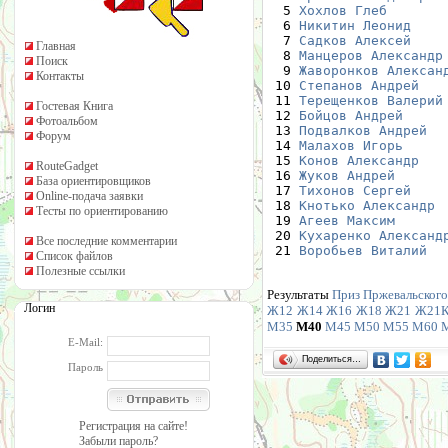
  5 
Хохлов Глеб
       
  6 
Никитин Леонид
    
  7 
Садков Алексей
    
Главная
  8 
Манцеров Александр
Поиск
  9 
Жаворонков Алексан
Контакты
 10 
Степанов Андрей
   
 11 
Терещенков Валерий
Гостевая Книга
 12 
Бойцов Андрей
     
Фотоальбом
 13 
Подвалков Андрей
  
Форум
 14 
Малахов Игорь
     
 15 
Конов Александр
   
RouteGadget
 16 
Жуков Андрей
      
База ориентировщиков
 17 
Тихонов Сергей
    
Online-подача заявки
 18 
Кнотько Александр
 
Тесты по ориентированию
 19 
Агеев Максим
      
 20 
Кухаренко Александ
Все последние комментарии
 21 
Воробьев Виталий
  
Список файлов
Полезные ссылки
Результаты
Приз Пржевальского 
Логин
Ж12
Ж14
Ж16
Ж18
Ж21
Ж21
М35
М40
М45
М50
М55
М60
E-Mail:
Поделиться…
Пароль
Регистрация на сайте!
Забыли пароль?