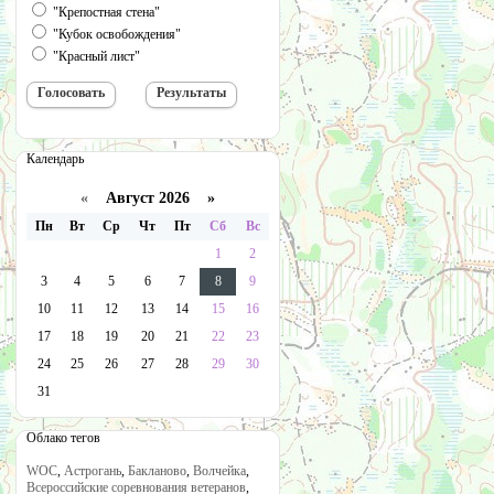
"Крепостная стена"
"Кубок освобождения"
"Красный лист"
Календарь
«
Август 2026 »
Пн
Вт
Ср
Чт
Пт
Сб
Вс
1
2
3
4
5
6
7
8
9
10
11
12
13
14
15
16
17
18
19
20
21
22
23
24
25
26
27
28
29
30
31
Облако тегов
WOC
,
Астрогань
,
Бакланово
,
Волчейка
,
Всероссийские соревнования ветеранов
,