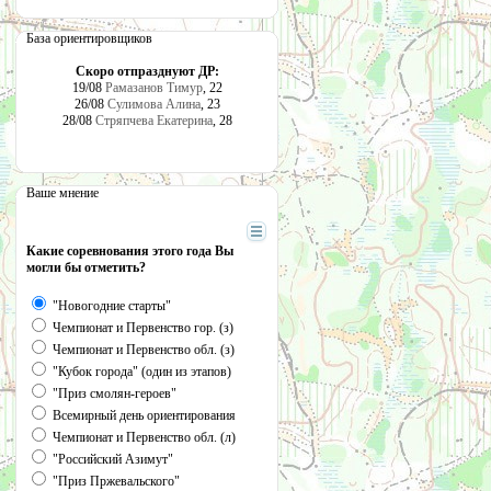
База ориентировщиков
Скоро отпразднуют ДР:
19/08
Рамазанов Тимур
, 22
26/08
Сулимова Алина
, 23
28/08
Стряпчева Екатерина
, 28
Ваше мнение
Какие соревнования этого года Вы
могли бы отметить?
"Новогодние старты"
Чемпионат и Первенство гор. (з)
Чемпионат и Первенство обл. (з)
"Кубок города" (один из этапов)
"Приз смолян-героев"
Всемирный день ориентирования
Чемпионат и Первенство обл. (л)
"Российский Азимут"
"Приз Пржевальского"