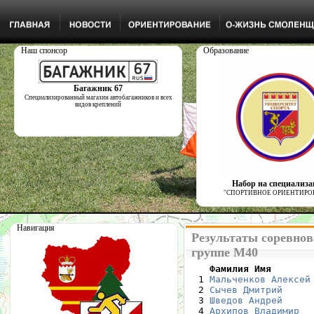
Наш спонсор
Образование
Багажник 67
Специализированный магазин автобагажников и всех
видов креплений
Набор на специализ
"СПОРТИВНОЕ ОРИЕНТИРО
Навигация
Результаты соревнов
группе М40
    Фамилия Имя       

  1 
Мальченков Алексей
  2 
Сычев Дмитрий
     
  3 
Шведов Андрей
     
  4 
Архипов Владимир
  