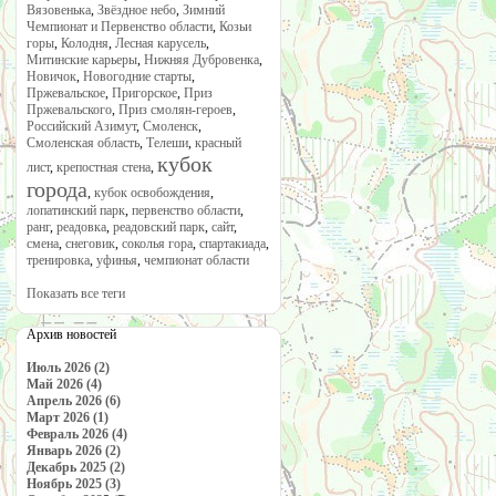
Вязовенька
,
Звёздное небо
,
Зимний
Чемпионат и Первенство области
,
Козьи
горы
,
Колодня
,
Лесная карусель
,
Митинские карьеры
,
Нижняя Дубровенка
,
Новичок
,
Новогодние старты
,
Пржевальское
,
Пригорское
,
Приз
Пржевальского
,
Приз смолян-героев
,
Российский Азимут
,
Смоленск
,
Смоленская область
,
Телеши
,
красный
кубок
лист
,
крепостная стена
,
города
,
кубок освобождения
,
лопатинский парк
,
первенство области
,
ранг
,
реадовка
,
реадовский парк
,
сайт
,
смена
,
снеговик
,
соколья гора
,
спартакиада
,
тренировка
,
уфинья
,
чемпионат области
Показать все теги
Архив новостей
Июль 2026 (2)
Май 2026 (4)
Апрель 2026 (6)
Март 2026 (1)
Февраль 2026 (4)
Январь 2026 (2)
Декабрь 2025 (2)
Ноябрь 2025 (3)