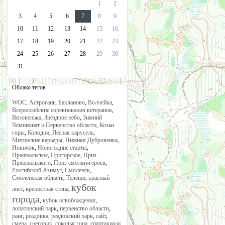
1
2
3
4
5
6
7
8
9
10
11
12
13
14
15
16
17
18
19
20
21
22
23
24
25
26
27
28
29
30
31
Облако тегов
WOC
,
Астрогань
,
Бакланово
,
Волчейка
,
Всероссийские соревнования ветеранов
,
Вязовенька
,
Звёздное небо
,
Зимний
Чемпионат и Первенство области
,
Козьи
горы
,
Колодня
,
Лесная карусель
,
Митинские карьеры
,
Нижняя Дубровенка
,
Новичок
,
Новогодние старты
,
Пржевальское
,
Пригорское
,
Приз
Пржевальского
,
Приз смолян-героев
,
Российский Азимут
,
Смоленск
,
Смоленская область
,
Телеши
,
красный
кубок
лист
,
крепостная стена
,
города
,
кубок освобождения
,
лопатинский парк
,
первенство области
,
ранг
,
реадовка
,
реадовский парк
,
сайт
,
смена
,
снеговик
,
соколья гора
,
спартакиада
,