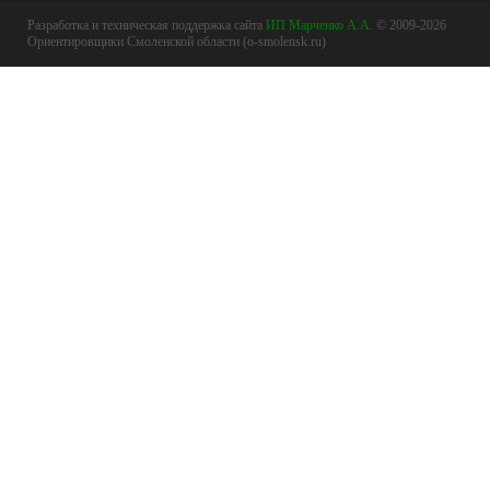
Разработка и техническая поддержка сайта
ИП Марченко А.А.
© 2009-2026
Ориентировщики Смоленской области (o-smolensk.ru)