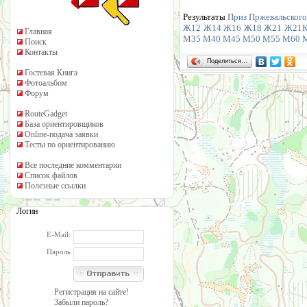
Результаты
Приз Пржевальского 
Ж12
Ж14
Ж16
Ж18
Ж21
Ж21
Главная
М35
М40
М45
М50
М55
М60
Поиск
Контакты
Поделиться…
Гостевая Книга
Фотоальбом
Форум
RouteGadget
База ориентировщиков
Online-подача заявки
Тесты по ориентированию
Все последние комментарии
Список файлов
Полезные ссылки
Логин
E-Mail:
Пароль
Регистрация на сайте!
Забыли пароль?