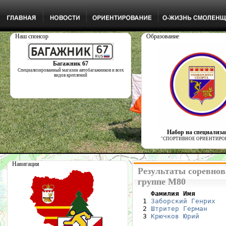
Наш спонсор
Образование
Багажник 67
Специализированный магазин автобагажников и всех
видов креплений
Набор на специализ
"СПОРТИВНОЕ ОРИЕНТИРО
Навигация
Результаты соревнов
группе М80
    Фамилия Имя       

  1 
Заборский Генрих
  
  2 
Штритер Герман
    
  3 
Крючков Юрий
      