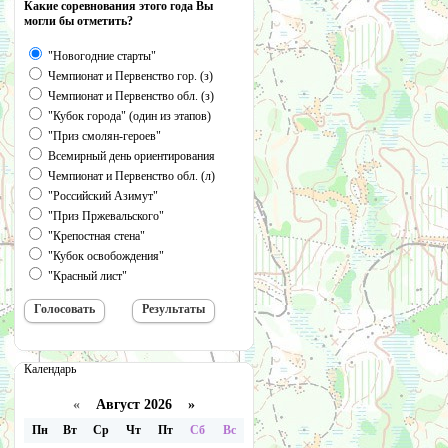
Какие соревнования этого года Вы
могли бы отметить?
"Новогодние старты"
Чемпионат и Первенство гор. (з)
Чемпионат и Первенство обл. (з)
"Кубок города" (один из этапов)
"Приз смолян-героев"
Всемирный день ориентирования
Чемпионат и Первенство обл. (л)
"Российский Азимут"
"Приз Пржевальского"
"Крепостная стена"
"Кубок освобождения"
"Красный лист"
Календарь
«
Август 2026 »
Пн
Вт
Ср
Чт
Пт
Сб
Вс