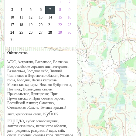
1
2
3
4
5
6
7
8
9
10
11
12
13
14
15
16
17
18
19
20
21
22
23
24
25
26
27
28
29
30
31
Облако тегов
WOC
,
Астрогань
,
Бакланово
,
Волчейка
,
Всероссийские соревнования ветеранов
,
Вязовенька
,
Звёздное небо
,
Зимний
Чемпионат и Первенство области
,
Козьи
горы
,
Колодня
,
Лесная карусель
,
Митинские карьеры
,
Нижняя Дубровенка
,
Новичок
,
Новогодние старты
,
Пржевальское
,
Пригорское
,
Приз
Пржевальского
,
Приз смолян-героев
,
Российский Азимут
,
Смоленск
,
Смоленская область
,
Телеши
,
красный
кубок
лист
,
крепостная стена
,
города
,
кубок освобождения
,
лопатинский парк
,
первенство области
,
ранг
,
реадовка
,
реадовский парк
,
сайт
,
смена
,
снеговик
,
соколья гора
,
спартакиада
,