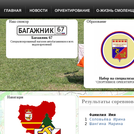
Наш спонсор
Образование
Багажник 67
Специализированный магазин автобагажников и всех
видов креплений
Набор на специализ
"СПОРТИВНОЕ ОРИЕНТИРО
Навигация
Результаты соревнов
    Фамилия Имя       

  1 
Соловьёва Ирина
   
  2 
Шангина Марина
    