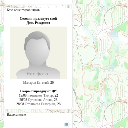
База ориентировщиков
Сегодня празднует свой
День Рождения
Макаров Евгений
, 26
Скоро отпразднуют ДР:
19/08
Рамазанов Тимур
, 22
26/08
Сулимова Алина
, 23
28/08
Стряпчева Екатерина
, 28
Ваше мнение