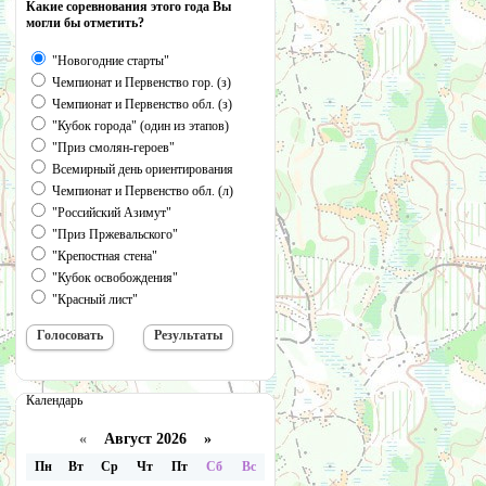
Какие соревнования этого года Вы
могли бы отметить?
"Новогодние старты"
Чемпионат и Первенство гор. (з)
Чемпионат и Первенство обл. (з)
"Кубок города" (один из этапов)
"Приз смолян-героев"
Всемирный день ориентирования
Чемпионат и Первенство обл. (л)
"Российский Азимут"
"Приз Пржевальского"
"Крепостная стена"
"Кубок освобождения"
"Красный лист"
Календарь
«
Август 2026 »
Пн
Вт
Ср
Чт
Пт
Сб
Вс