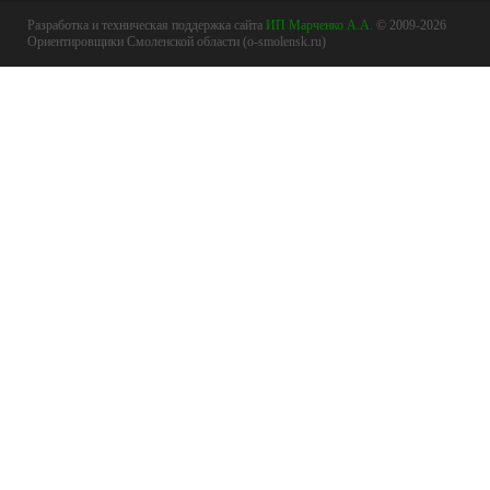
Разработка и техническая поддержка сайта
ИП Марченко А.А.
© 2009-2026
Ориентировщики Смоленской области (o-smolensk.ru)