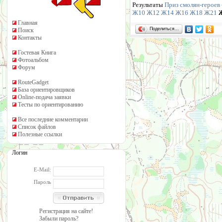
Результаты
Приз смолян-героев 
Ж10
Ж12
Ж14
Ж16
Ж18
Ж21
Главная
Поделиться…
Поиск
Контакты
Гостевая Книга
Фотоальбом
Форум
RouteGadget
База ориентировщиков
Online-подача заявки
Тесты по ориентированию
Все последние комментарии
Список файлов
Полезные ссылки
Логин
E-Mail:
Пароль
Регистрация на сайте!
Забыли пароль?