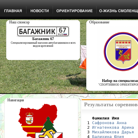
Наш спонсор
Образование
Багажник 67
Специализированный магазин автобагажников и всех
видов креплений
Набор на специализ
"СПОРТИВНОЕ ОРИЕНТИРО
Навигация
Результаты соревнов
    Фамилия Имя       

  1 
Сафронова Анна
    
  2 
Игнатенкова Арина
 
  3 
Михайлюкова Дарья
 
  4 
Балихина Юлия
     