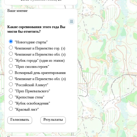
Ваше мнение
Какие соревнования этого года Вы
могли бы отметить?
"Новогодние старты"
Чемпионат и Первенство гор. (з)
Чемпионат и Первенство обл. (з)
"Кубок города" (один из этапов)
"Приз смолян-героев"
Всемирный день ориентирования
Чемпионат и Первенство обл. (л)
"Российский Азимут"
"Приз Пржевальского"
"Крепостная стена"
"Кубок освобождения"
"Красный лист"