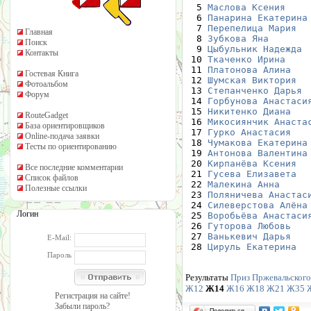
  5 
Маслова Ксения
    
  6 
Панарина Екатерина
  7 
Перепелица Мария
  
Главная
  8 
Зубкова Яна
       
Поиск
  9 
Цыбульник Надежда
 
Контакты
 10 
Ткаченко Ирина
    
 11 
Платонова Алина
   
Гостевая Книга
 12 
Шумская Виктория
  
Фотоальбом
 13 
Степанченко Дарья
 
Форум
 14 
Горбунова Анастаси
 15 
Никитенко Диана
   
RouteGadget
 16 
Микосиянчик Анаста
База ориентировщиков
 17 
Гурко Анастасия
   
Online-подача заявки
 18 
Чумакова Екатерина
Тесты по ориентированию
 19 
Антонова Валентина
 20 
Кирпанёва Ксения
  
Все последние комментарии
 21 
Гусева Елизавета
  
Список файлов
 22 
Малекина Анна
     
Полезные ссылки
 23 
Поляничева Анастас
 24 
Силеверстова Алёна
Логин
 25 
Воробьёва Анастаси
 26 
Гуторова Любовь
   
 27 
Ванькевич Дарья
   
E-Mail:
 28 
Цируль Екатерина
  
Пароль
Результаты
Приз Пржевальского 
Ж12
Ж14
Ж16
Ж18
Ж21
Ж35
Регистрация на сайте!
Забыли пароль?
Поделиться…