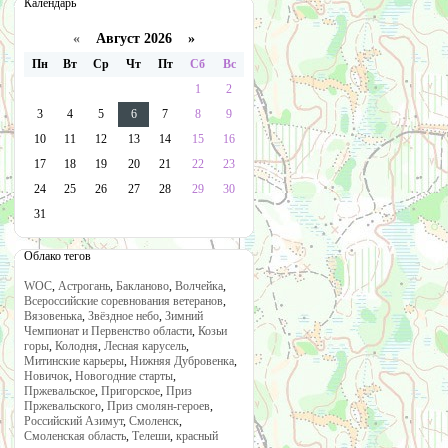
Календарь
«
Август 2026 »
Пн
Вт
Ср
Чт
Пт
Сб
Вс
1
2
3
4
5
6
7
8
9
10
11
12
13
14
15
16
17
18
19
20
21
22
23
24
25
26
27
28
29
30
31
Облако тегов
WOC
,
Астрогань
,
Бакланово
,
Волчейка
,
Всероссийские соревнования ветеранов
,
Вязовенька
,
Звёздное небо
,
Зимний
Чемпионат и Первенство области
,
Козьи
горы
,
Колодня
,
Лесная карусель
,
Митинские карьеры
,
Нижняя Дубровенка
,
Новичок
,
Новогодние старты
,
Пржевальское
,
Пригорское
,
Приз
Пржевальского
,
Приз смолян-героев
,
Российский Азимут
,
Смоленск
,
Смоленская область
,
Телеши
,
красный