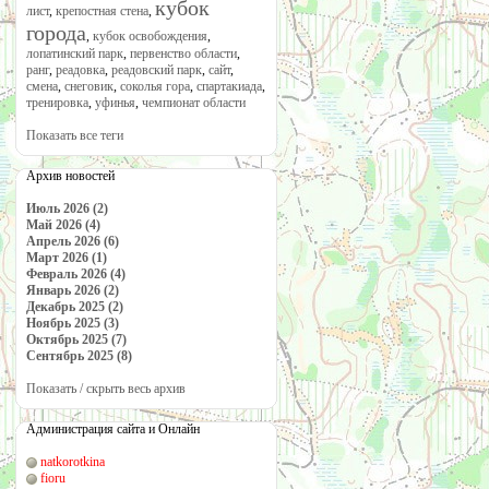
кубок
лист
,
крепостная стена
,
города
,
кубок освобождения
,
лопатинский парк
,
первенство области
,
ранг
,
реадовка
,
реадовский парк
,
сайт
,
смена
,
снеговик
,
соколья гора
,
спартакиада
,
тренировка
,
уфинья
,
чемпионат области
Показать все теги
Архив новостей
Июль 2026 (2)
Май 2026 (4)
Апрель 2026 (6)
Март 2026 (1)
Февраль 2026 (4)
Январь 2026 (2)
Декабрь 2025 (2)
Ноябрь 2025 (3)
Октябрь 2025 (7)
Сентябрь 2025 (8)
Показать / скрыть весь архив
Администрация сайта и Онлайн
natkorotkina
fioru