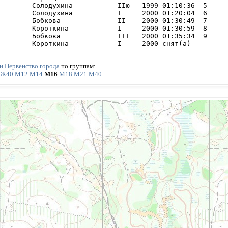
        Солодухина           IIю   1999 01:10:36  5     

        Солодухина           I     2000 01:20:04  6     

        Бобкова              II    2000 01:30:49  7     

        Короткина            I     2000 01:30:59  8     

        Бобкова              III   2000 01:35:34  9     

        Короткина            I     2000 снят(а) 
и Первенство города
по группам:
Ж40
М12
М14
М16
М18
М21
М40