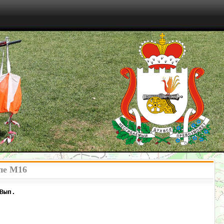
пе М16
Вып.