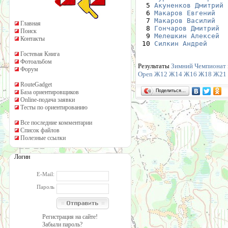
  5 
Акуненков Дмитрий
 
  6 
Макаров Евгений
   
  7 
Макаров Василий
   
Главная
  8 
Гончаров Дмитрий
  
Поиск
  9 
Мелешкин Алексей
  
Контакты
 10 
Силкин Андрей
     
Гостевая Книга
Фотоальбом
Результаты
Зимний Чемпионат 
Форум
Open
Ж12
Ж14
Ж16
Ж18
Ж21
RouteGadget
Поделиться…
База ориентировщиков
Online-подача заявки
Тесты по ориентированию
Все последние комментарии
Список файлов
Полезные ссылки
Логин
E-Mail:
Пароль
Регистрация на сайте!
Забыли пароль?