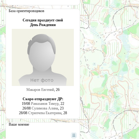
База ориентировщиков
Сегодня празднует свой
День Рождения
Макаров Евгений
, 26
Скоро отпразднуют ДР:
19/08
Рамазанов Тимур
, 22
26/08
Сулимова Алина
, 23
28/08
Стряпчева Екатерина
, 28
Ваше мнение