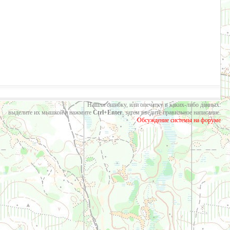
Нашли ошибку, или опечатку в каких-либо данных:
выделите их мышкой и нажмите
Ctrl+Enter
, затем введите правильное написание.
Обсуждение системы на форуме