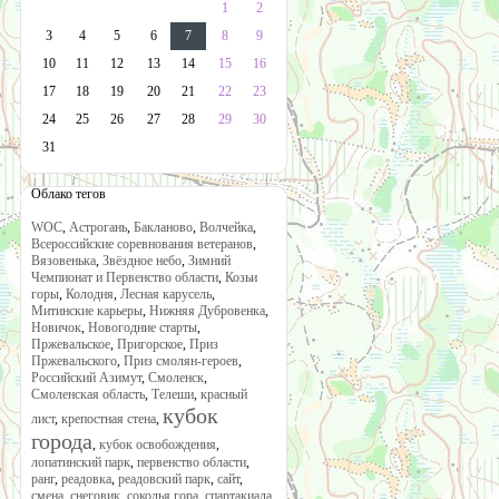
1
2
3
4
5
6
7
8
9
10
11
12
13
14
15
16
17
18
19
20
21
22
23
24
25
26
27
28
29
30
31
Облако тегов
WOC
,
Астрогань
,
Бакланово
,
Волчейка
,
Всероссийские соревнования ветеранов
,
Вязовенька
,
Звёздное небо
,
Зимний
Чемпионат и Первенство области
,
Козьи
горы
,
Колодня
,
Лесная карусель
,
Митинские карьеры
,
Нижняя Дубровенка
,
Новичок
,
Новогодние старты
,
Пржевальское
,
Пригорское
,
Приз
Пржевальского
,
Приз смолян-героев
,
Российский Азимут
,
Смоленск
,
Смоленская область
,
Телеши
,
красный
кубок
лист
,
крепостная стена
,
города
,
кубок освобождения
,
лопатинский парк
,
первенство области
,
ранг
,
реадовка
,
реадовский парк
,
сайт
,
смена
,
снеговик
,
соколья гора
,
спартакиада
,