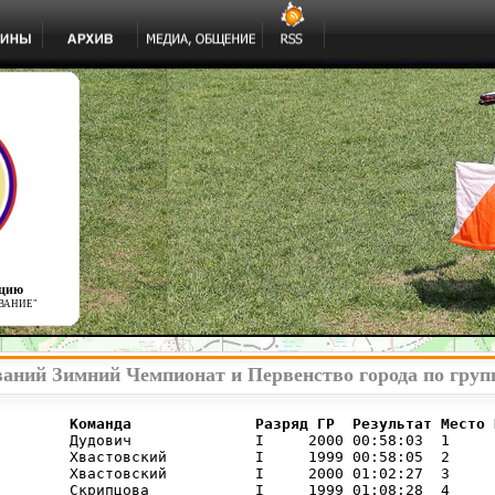
ацию
ВАНИЕ"
ваний Зимний Чемпионат и Первенство города по груп
        Команда              Разряд ГР  Результат Место 
        Дудович              I     2000 00:58:03  1     

        Хвастовский          I     1999 00:58:05  2     

        Хвастовский          I     2000 01:02:27  3     

        Скрипцова            I     1999 01:08:28  4     
