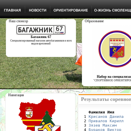
Наш спонсор
Образование
Багажник 67
Специализированный магазин автобагажников и всех
видов креплений
Набор на специализ
"СПОРТИВНОЕ ОРИЕНТИРО
Навигация
Результаты соревно
    Фамилия Имя       

  1 
Крисанов Данила
   
  2 
Привалов Кирилл
   
  3 
Зязев Максим
      
  4 
Бураков Виктор
    