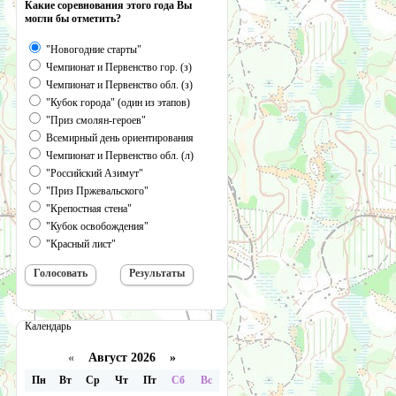
Какие соревнования этого года Вы
могли бы отметить?
"Новогодние старты"
Чемпионат и Первенство гор. (з)
Чемпионат и Первенство обл. (з)
"Кубок города" (один из этапов)
"Приз смолян-героев"
Всемирный день ориентирования
Чемпионат и Первенство обл. (л)
"Российский Азимут"
"Приз Пржевальского"
"Крепостная стена"
"Кубок освобождения"
"Красный лист"
Календарь
«
Август 2026 »
Пн
Вт
Ср
Чт
Пт
Сб
Вс