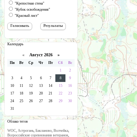
"Крепостная стена"
"Кубок освобождения"
"Красный лист"
Календарь
«
Август 2026 »
Пн
Вт
Ср
Чт
Пт
Сб
Вс
1
2
3
4
5
6
7
8
9
10
11
12
13
14
15
16
17
18
19
20
21
22
23
24
25
26
27
28
29
30
31
Облако тегов
WOC
,
Астрогань
,
Бакланово
,
Волчейка
,
Всероссийские соревнования ветеранов
,