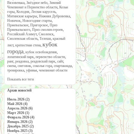
Вязовенька
,
Звёздное небо
,
Зимний
Чемпионат и Первенство области
,
Козьи
горы
,
Колодня
,
Лесная карусель
,
Митинские карьеры
,
Нижняя Дубровенка
,
Новичок
,
Новогодние старты
,
Пржевальское
,
Пригорское
,
Приз
Пржевальского
,
Приз смолян-героев
,
Российский Азимут
,
Смоленск
,
Смоленская область
,
Телеши
,
красный
кубок
лист
,
крепостная стена
,
города
,
кубок освобождения
,
лопатинский парк
,
первенство области
,
ранг
,
реадовка
,
реадовский парк
,
сайт
,
смена
,
снеговик
,
соколья гора
,
спартакиада
,
тренировка
,
уфинья
,
чемпионат области
Показать все теги
Архив новостей
Июль 2026 (2)
Май 2026 (4)
Апрель 2026 (6)
Март 2026 (1)
Февраль 2026 (4)
Январь 2026 (2)
Декабрь 2025 (2)
Ноябрь 2025 (3)