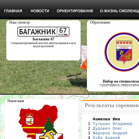
Наш спонсор
Образование
Багажник 67
Специализированный магазин автобагажников и всех
видов креплений
Набор на специализ
"СПОРТИВНОЕ ОРИЕНТИРО
Навигация
Результаты соревнов
    Фамилия Имя       

  1 
Тутынин Владимир
  
  2 
Дудович Олег
      
  3 
Фёдоров Андрей
    
  4 
Кубо Андрей
       