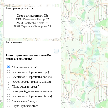
База ориентировщиков
Скоро отпразднуют ДР:
19/08
Рамазанов Тимур
, 22
26/08
Сулимова Алина
, 23
28/08
Стряпчева Екатерина
, 28
Ваше мнение
Какие соревнования этого года Вы
могли бы отметить?
"Новогодние старты"
Чемпионат и Первенство гор. (з)
Чемпионат и Первенство обл. (з)
"Кубок города" (один из этапов)
"Приз смолян-героев"
Всемирный день ориентирования
Чемпионат и Первенство обл. (л)
"Российский Азимут"
"Приз Пржевальского"