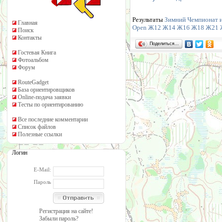
Результаты
Зимний Чемпионат и
Главная
Open
Ж12
Ж14
Ж16
Ж18
Ж21
Поиск
Контакты
Поделиться…
Гостевая Книга
Фотоальбом
Форум
RouteGadget
База ориентировщиков
Online-подача заявки
Тесты по ориентированию
Все последние комментарии
Список файлов
Полезные ссылки
Логин
E-Mail:
Пароль
Регистрация на сайте!
Забыли пароль?