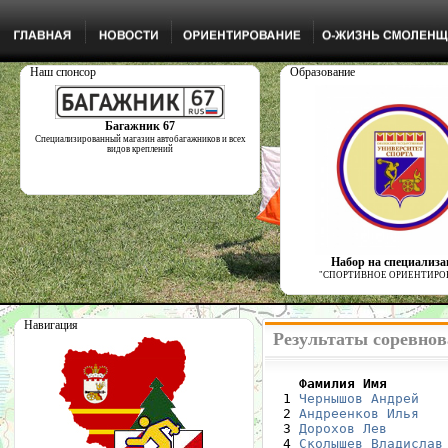
Наш спонсор
Образование
Багажник 67
Специализированный магазин автобагажников и всех
видов креплений
Набор на специализ
"СПОРТИВНОЕ ОРИЕНТИРО
Навигация
Результаты соревнов
    Фамилия Имя       

  1 
Чернышов Андрей
   
  2 
Андреенков Илья
   
  3 
Дорохов Лев
       
  4 
Сколышев Владислав