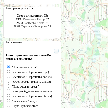
База ориентировщиков
Скоро отпразднуют ДР:
19/08
Рамазанов Тимур
, 22
26/08
Сулимова Алина
, 23
28/08
Стряпчева Екатерина
, 28
Ваше мнение
Какие соревнования этого года Вы
могли бы отметить?
"Новогодние старты"
Чемпионат и Первенство гор. (з)
Чемпионат и Первенство обл. (з)
"Кубок города" (один из этапов)
"Приз смолян-героев"
Всемирный день ориентирования
Чемпионат и Первенство обл. (л)
"Российский Азимут"
"Приз Пржевальского"