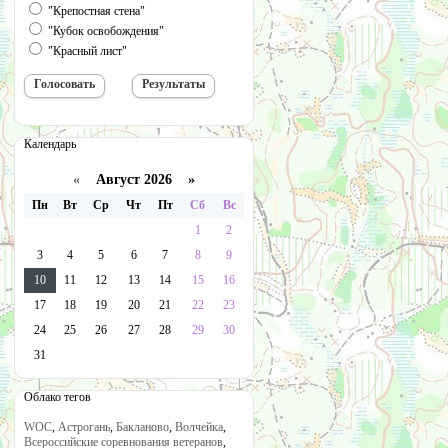
"Крепостная стена"
"Кубок освобождения"
"Красный лист"
Календарь
«
Август 2026 »
Пн
Вт
Ср
Чт
Пт
Сб
Вс
1
2
3
4
5
6
7
8
9
10
11
12
13
14
15
16
17
18
19
20
21
22
23
24
25
26
27
28
29
30
31
Облако тегов
WOC
,
Астрогань
,
Бакланово
,
Волчейка
,
Всероссийские соревнования ветеранов
,