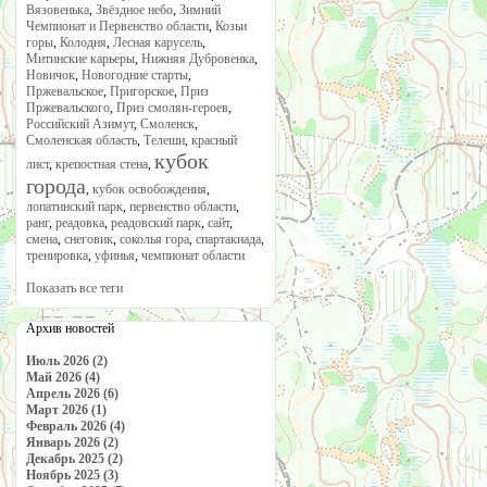
Вязовенька
,
Звёздное небо
,
Зимний
Чемпионат и Первенство области
,
Козьи
горы
,
Колодня
,
Лесная карусель
,
Митинские карьеры
,
Нижняя Дубровенка
,
Новичок
,
Новогодние старты
,
Пржевальское
,
Пригорское
,
Приз
Пржевальского
,
Приз смолян-героев
,
Российский Азимут
,
Смоленск
,
Смоленская область
,
Телеши
,
красный
кубок
лист
,
крепостная стена
,
города
,
кубок освобождения
,
лопатинский парк
,
первенство области
,
ранг
,
реадовка
,
реадовский парк
,
сайт
,
смена
,
снеговик
,
соколья гора
,
спартакиада
,
тренировка
,
уфинья
,
чемпионат области
Показать все теги
Архив новостей
Июль 2026 (2)
Май 2026 (4)
Апрель 2026 (6)
Март 2026 (1)
Февраль 2026 (4)
Январь 2026 (2)
Декабрь 2025 (2)
Ноябрь 2025 (3)