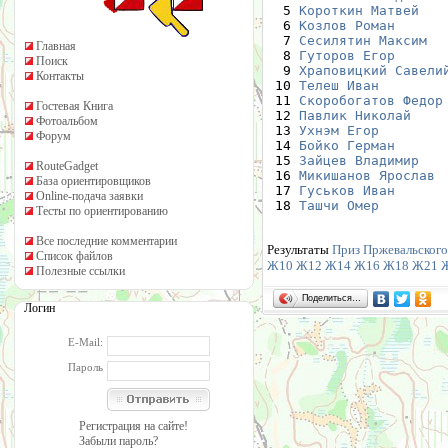
  5 
Короткин Матвей
   
  6 
Козлов Роман
      
  7 
Сесилятин Максим
  
Главная
  8 
Гуторов Егор
      
Поиск
  9 
Храповицкий Савели
Контакты
 10 
Телеш Иван
        
 11 
Скоробогатов Федор
Гостевая Книга
 12 
Павлик Николай
    
Фотоальбом
 13 
Ухнэм Егор
        
Форум
 14 
Бойко Герман
      
 15 
Зайцев Владимир
   
RouteGadget
 16 
Микишанов Ярослав
 
База ориентировщиков
 17 
Гуськов Иван
      
Online-подача заявки
 18 
Ташчи Омер
        
Тесты по ориентированию
Все последние комментарии
Результаты
Приз Пржевальского 
Список файлов
Ж10
Ж12
Ж14
Ж16
Ж18
Ж21
Полезные ссылки
Поделиться…
Логин
E-Mail:
Пароль
Регистрация на сайте!
Забыли пароль?