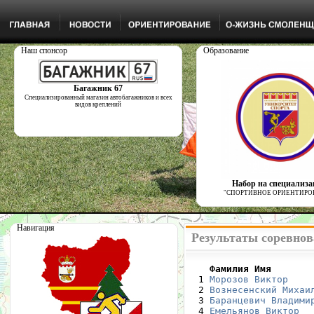
Наш спонсор
Образование
Багажник 67
Специализированный магазин автобагажников и всех
видов креплений
Набор на специализ
"СПОРТИВНОЕ ОРИЕНТИРО
Навигация
Результаты соревнов
    Фамилия Имя       

  1 
Морозов Виктор
    
  2 
Вознесенский Михаи
  3 
Баранцевич Владими
  4 
Емельянов Виктор
  