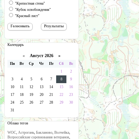
"Крепостная стена"
"Кубок освобождения"
"Красный лист"
Календарь
«
Август 2026 »
Пн
Вт
Ср
Чт
Пт
Сб
Вс
1
2
3
4
5
6
7
8
9
10
11
12
13
14
15
16
17
18
19
20
21
22
23
24
25
26
27
28
29
30
31
Облако тегов
WOC
,
Астрогань
,
Бакланово
,
Волчейка
,
Всероссийские соревнования ветеранов
,