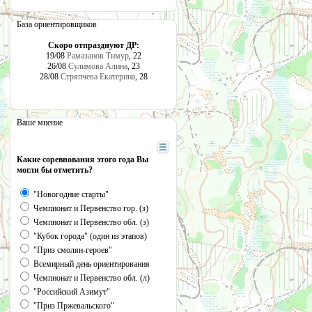
База ориентировщиков
Скоро отпразднуют ДР:
19/08
Рамазанов Тимур
, 22
26/08
Сулимова Алина
, 23
28/08
Стряпчева Екатерина
, 28
Ваше мнение
Какие соревнования этого года Вы
могли бы отметить?
"Новогодние старты"
Чемпионат и Первенство гор. (з)
Чемпионат и Первенство обл. (з)
"Кубок города" (один из этапов)
"Приз смолян-героев"
Всемирный день ориентирования
Чемпионат и Первенство обл. (л)
"Российский Азимут"
"Приз Пржевальского"