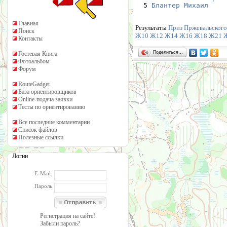
  5 
Блантер Михаил
    
Главная
Результаты
Приз Пржевальского 
Поиск
Ж10
Ж12
Ж14
Ж16
Ж18
Ж21
Контакты
Поделиться…
Гостевая Книга
Фотоальбом
Форум
RouteGadget
База ориентировщиков
Online-подача заявки
Тесты по ориентированию
Все последние комментарии
Список файлов
Полезные ссылки
Логин
E-Mail:
Пароль
Регистрация на сайте!
Забыли пароль?