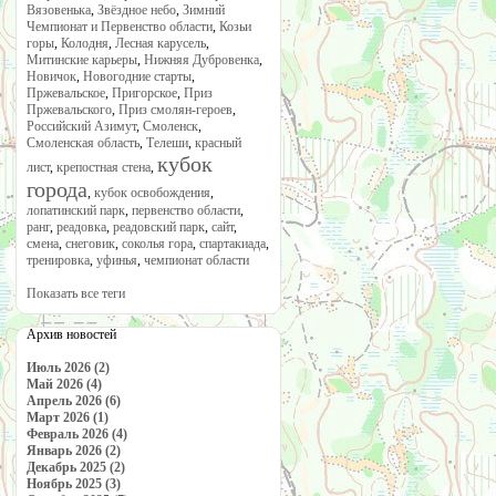
Вязовенька
,
Звёздное небо
,
Зимний
Чемпионат и Первенство области
,
Козьи
горы
,
Колодня
,
Лесная карусель
,
Митинские карьеры
,
Нижняя Дубровенка
,
Новичок
,
Новогодние старты
,
Пржевальское
,
Пригорское
,
Приз
Пржевальского
,
Приз смолян-героев
,
Российский Азимут
,
Смоленск
,
Смоленская область
,
Телеши
,
красный
кубок
лист
,
крепостная стена
,
города
,
кубок освобождения
,
лопатинский парк
,
первенство области
,
ранг
,
реадовка
,
реадовский парк
,
сайт
,
смена
,
снеговик
,
соколья гора
,
спартакиада
,
тренировка
,
уфинья
,
чемпионат области
Показать все теги
Архив новостей
Июль 2026 (2)
Май 2026 (4)
Апрель 2026 (6)
Март 2026 (1)
Февраль 2026 (4)
Январь 2026 (2)
Декабрь 2025 (2)
Ноябрь 2025 (3)