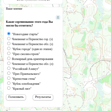
Ваше мнение
Какие соревнования этого года Вы
могли бы отметить?
"Новогодние старты"
Чемпионат и Первенство гор. (з)
Чемпионат и Первенство обл. (з)
"Кубок города" (один из этапов)
"Приз смолян-героев"
Всемирный день ориентирования
Чемпионат и Первенство обл. (л)
"Российский Азимут"
"Приз Пржевальского"
"Крепостная стена"
"Кубок освобождения"
"Красный лист"