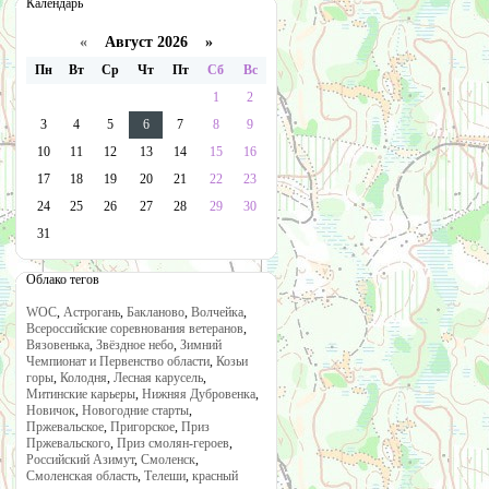
Календарь
«
Август 2026 »
Пн
Вт
Ср
Чт
Пт
Сб
Вс
1
2
3
4
5
6
7
8
9
10
11
12
13
14
15
16
17
18
19
20
21
22
23
24
25
26
27
28
29
30
31
Облако тегов
WOC
,
Астрогань
,
Бакланово
,
Волчейка
,
Всероссийские соревнования ветеранов
,
Вязовенька
,
Звёздное небо
,
Зимний
Чемпионат и Первенство области
,
Козьи
горы
,
Колодня
,
Лесная карусель
,
Митинские карьеры
,
Нижняя Дубровенка
,
Новичок
,
Новогодние старты
,
Пржевальское
,
Пригорское
,
Приз
Пржевальского
,
Приз смолян-героев
,
Российский Азимут
,
Смоленск
,
Смоленская область
,
Телеши
,
красный