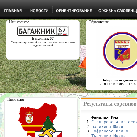
Наш спонсор
Образование
Багажник 67
Специализированный магазин автобагажников и всех
видов креплений
Набор на специализ
"СПОРТИВНОЕ ОРИЕНТИРО
Навигация
Результаты соревнов
    Фамилия Имя       

  1 
Столярова Анастаси
  2 
Балихина Юлия
     
  3 
Сафронова Ирина
   
  4 
Ткаченко Ирина
    