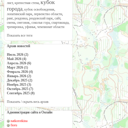
кубок
лист
,
крепостная стена
,
города
,
кубок освобождения
,
лопатинский парк
,
первенство области
,
ранг
,
реадовка
,
реадовский парк
,
сайт
,
смена
,
снеговик
,
соколья гора
,
спартакиада
,
тренировка
,
уфинья
,
чемпионат области
Показать все теги
Архив новостей
Июль 2026 (2)
Май 2026 (4)
Апрель 2026 (6)
Март 2026 (1)
Февраль 2026 (4)
Январь 2026 (2)
Декабрь 2025 (2)
Ноябрь 2025 (3)
Октябрь 2025 (7)
Сентябрь 2025 (8)
Показать / скрыть весь архив
Администрация сайта и Онлайн
natkorotkina
fioru