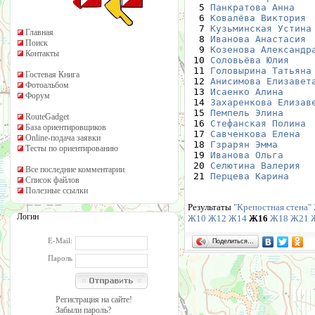
  5 
Панкратова Анна
   
  6 
Ковалёва Виктория
 
  7 
Кузьминская Устина
Главная
  8 
Иванова Анастасия
 
Поиск
  9 
Козенова Александр
Контакты
 10 
Соловьёва Юлия
    
 11 
Головырина Татьяна
Гостевая Книга
 12 
Анисимова Елизавет
Фотоальбом
 13 
Исаенко Алина
     
Форум
 14 
Захаренкова Елизав
 15 
Пемпель Элина
     
RouteGadget
 16 
Стефанская Полина
 
База ориентировщиков
 17 
Савченкова Елена
  
Online-подача заявки
 18 
Гзрарян Эмма
      
Тесты по ориентированию
 19 
Иванова Ольга
     
 20 
Селютина Валерия
  
Все последние комментарии
 21 
Перцева Карина 
   
Список файлов
Полезные ссылки
Результаты
"Крепостная стена"
Логин
Ж10
Ж12
Ж14
Ж16
Ж18
Ж21
E-Mail:
Поделиться…
Пароль
Регистрация на сайте!
Забыли пароль?