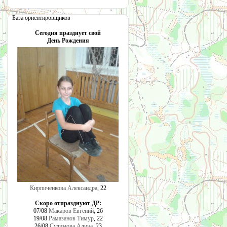
База ориентировщиков
Сегодня празднует свой
День Рождения
Кирпиченкова Александра
, 22
Скоро отпразднуют ДР:
07/08
Макаров Евгений
, 26
19/08
Рамазанов Тимур
, 22
26/08
Сулимова Алина
, 23