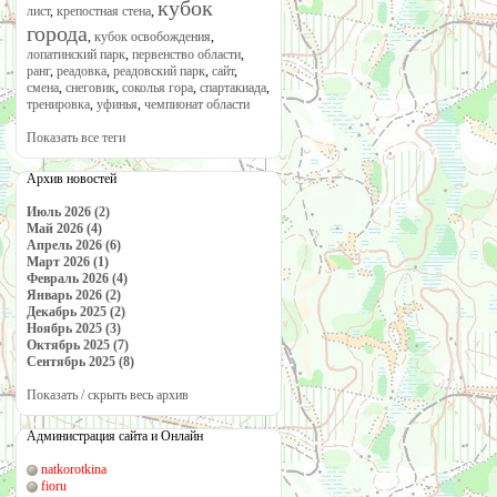
кубок
лист
,
крепостная стена
,
города
,
кубок освобождения
,
лопатинский парк
,
первенство области
,
ранг
,
реадовка
,
реадовский парк
,
сайт
,
смена
,
снеговик
,
соколья гора
,
спартакиада
,
тренировка
,
уфинья
,
чемпионат области
Показать все теги
Архив новостей
Июль 2026 (2)
Май 2026 (4)
Апрель 2026 (6)
Март 2026 (1)
Февраль 2026 (4)
Январь 2026 (2)
Декабрь 2025 (2)
Ноябрь 2025 (3)
Октябрь 2025 (7)
Сентябрь 2025 (8)
Показать / скрыть весь архив
Администрация сайта и Онлайн
natkorotkina
fioru