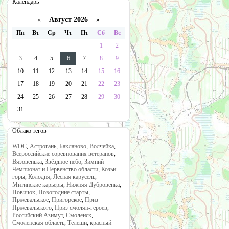
Календарь
«
Август 2026 »
Пн
Вт
Ср
Чт
Пт
Сб
Вс
1
2
3
4
5
6
7
8
9
10
11
12
13
14
15
16
17
18
19
20
21
22
23
24
25
26
27
28
29
30
31
Облако тегов
WOC
,
Астрогань
,
Бакланово
,
Волчейка
,
Всероссийские соревнования ветеранов
,
Вязовенька
,
Звёздное небо
,
Зимний
Чемпионат и Первенство области
,
Козьи
горы
,
Колодня
,
Лесная карусель
,
Митинские карьеры
,
Нижняя Дубровенка
,
Новичок
,
Новогодние старты
,
Пржевальское
,
Пригорское
,
Приз
Пржевальского
,
Приз смолян-героев
,
Российский Азимут
,
Смоленск
,
Смоленская область
,
Телеши
,
красный