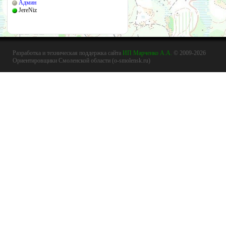
Админ
JereNiz
Разработка и техническая поддержка сайта
ИП Марченко А.А.
© 2009-2026
Ориентировщики Смоленской области (o-smolensk.ru)