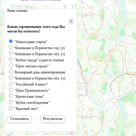
Ваше мнение
Какие соревнования этого года Вы
могли бы отметить?
"Новогодние старты"
Чемпионат и Первенство гор. (з)
Чемпионат и Первенство обл. (з)
"Кубок города" (один из этапов)
"Приз смолян-героев"
Всемирный день ориентирования
Чемпионат и Первенство обл. (л)
"Российский Азимут"
"Приз Пржевальского"
"Крепостная стена"
"Кубок освобождения"
"Красный лист"