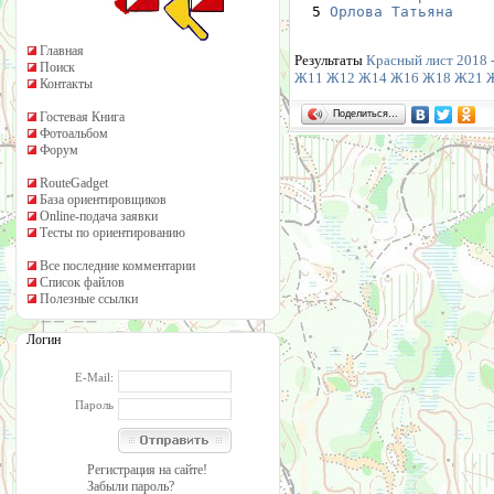
  5 
Орлова Татьяна
    
Главная
Результаты
Красный лист 2018 -
Поиск
Ж11
Ж12
Ж14
Ж16
Ж18
Ж21
Контакты
Поделиться…
Гостевая Книга
Фотоальбом
Форум
RouteGadget
База ориентировщиков
Online-подача заявки
Тесты по ориентированию
Все последние комментарии
Список файлов
Полезные ссылки
Логин
E-Mail:
Пароль
Регистрация на сайте!
Забыли пароль?