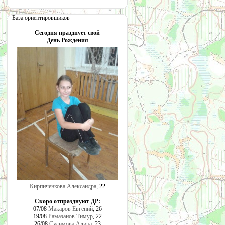
База ориентировщиков
Сегодня празднует свой
День Рождения
Кирпиченкова Александра
, 22
Скоро отпразднуют ДР:
07/08
Макаров Евгений
, 26
19/08
Рамазанов Тимур
, 22
26/08
Сулимова Алина
, 23