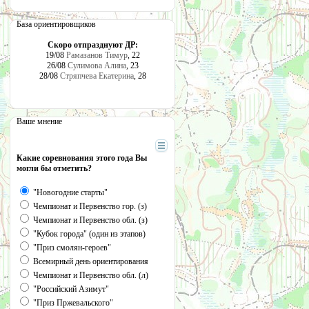
База ориентировщиков
Скоро отпразднуют ДР:
19/08
Рамазанов Тимур
, 22
26/08
Сулимова Алина
, 23
28/08
Стряпчева Екатерина
, 28
Ваше мнение
Какие соревнования этого года Вы
могли бы отметить?
"Новогодние старты"
Чемпионат и Первенство гор. (з)
Чемпионат и Первенство обл. (з)
"Кубок города" (один из этапов)
"Приз смолян-героев"
Всемирный день ориентирования
Чемпионат и Первенство обл. (л)
"Российский Азимут"
"Приз Пржевальского"