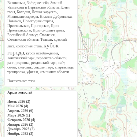
Вязовенька
,
Звёздное небо
,
Зимний
Чемпионат и Первенство области
,
Козьи
горы
,
Колодня
,
Лесная карусель
,
Митинские карьеры
,
Нижняя Дубровенка
,
Новичок
,
Новогодние старты
,
Пржевальское
,
Пригорское
,
Приз
Пржевальского
,
Приз смолян-героев
,
Российский Азимут
,
Смоленск
,
Смоленская область
,
Телеши
,
красный
кубок
лист
,
крепостная стена
,
города
,
кубок освобождения
,
лопатинский парк
,
первенство области
,
ранг
,
реадовка
,
реадовский парк
,
сайт
,
смена
,
снеговик
,
соколья гора
,
спартакиада
,
тренировка
,
уфинья
,
чемпионат области
Показать все теги
Архив новостей
Июль 2026 (2)
Май 2026 (4)
Апрель 2026 (6)
Март 2026 (1)
Февраль 2026 (4)
Январь 2026 (2)
Декабрь 2025 (2)
Ноябрь 2025 (3)