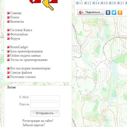
Ж11
Ж12
Ж14
Ж16
Ж18
Ж21
Поделиться…
Главная
Поиск
Контакты
Гостевая Книга
Фотоальбом
Форум
RouteGadget
База ориентировщиков
Online-подача заявки
Тесты по ориентированию
Все последние комментарии
Список файлов
Полезные ссылки
Логин
E-Mail:
Пароль
Регистрация на сайте!
Забыли пароль?