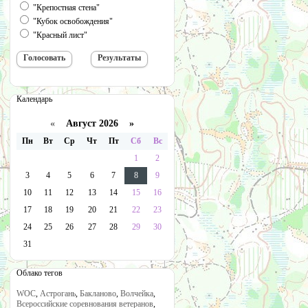
"Крепостная стена"
"Кубок освобождения"
"Красный лист"
Календарь
«
Август 2026 »
Пн
Вт
Ср
Чт
Пт
Сб
Вс
1
2
3
4
5
6
7
8
9
10
11
12
13
14
15
16
17
18
19
20
21
22
23
24
25
26
27
28
29
30
31
Облако тегов
WOC
,
Астрогань
,
Бакланово
,
Волчейка
,
Всероссийские соревнования ветеранов
,