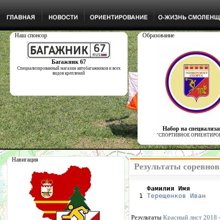
Наш спонсор
Образование
Багажник 67
Специализированный магазин автобагажников и всех
видов креплений
Набор на специализ
"СПОРТИВНОЕ ОРИЕНТИРО
Навигация
Результаты соревнов
    Фамилия Имя       

  1 
Терещенков Иван
   
Результаты
Красный лист 2018 -