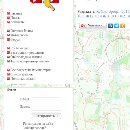
Результаты
Кубок города - 2019.
Главная
Ж11
Ж12
Ж14
Ж16
Ж18
Ж21
Поиск
Контакты
Поделиться…
Гостевая Книга
Фотоальбом
Форум
RouteGadget
База ориентировщиков
Online-подача заявки
Тесты по ориентированию
Все последние комментарии
Список файлов
Полезные ссылки
Логин
E-Mail:
Пароль
Регистрация на сайте!
Забыли пароль?