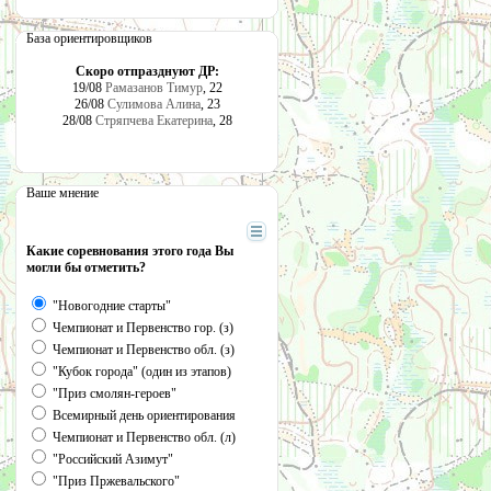
База ориентировщиков
Скоро отпразднуют ДР:
19/08
Рамазанов Тимур
, 22
26/08
Сулимова Алина
, 23
28/08
Стряпчева Екатерина
, 28
Ваше мнение
Какие соревнования этого года Вы
могли бы отметить?
"Новогодние старты"
Чемпионат и Первенство гор. (з)
Чемпионат и Первенство обл. (з)
"Кубок города" (один из этапов)
"Приз смолян-героев"
Всемирный день ориентирования
Чемпионат и Первенство обл. (л)
"Российский Азимут"
"Приз Пржевальского"