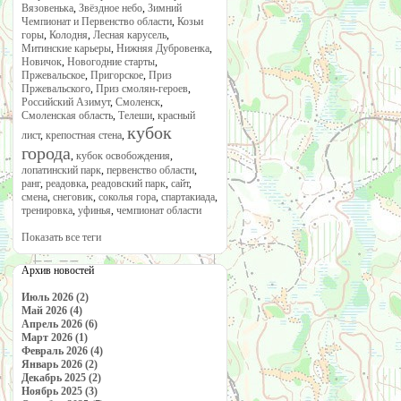
Вязовенька
,
Звёздное небо
,
Зимний
Чемпионат и Первенство области
,
Козьи
горы
,
Колодня
,
Лесная карусель
,
Митинские карьеры
,
Нижняя Дубровенка
,
Новичок
,
Новогодние старты
,
Пржевальское
,
Пригорское
,
Приз
Пржевальского
,
Приз смолян-героев
,
Российский Азимут
,
Смоленск
,
Смоленская область
,
Телеши
,
красный
кубок
лист
,
крепостная стена
,
города
,
кубок освобождения
,
лопатинский парк
,
первенство области
,
ранг
,
реадовка
,
реадовский парк
,
сайт
,
смена
,
снеговик
,
соколья гора
,
спартакиада
,
тренировка
,
уфинья
,
чемпионат области
Показать все теги
Архив новостей
Июль 2026 (2)
Май 2026 (4)
Апрель 2026 (6)
Март 2026 (1)
Февраль 2026 (4)
Январь 2026 (2)
Декабрь 2025 (2)
Ноябрь 2025 (3)