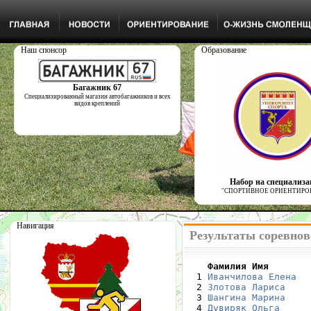
Наш спонсор
Образование
Багажник 67
Специализированный магазин автобагажников и всех
видов креплений
Набор на специализ
"СПОРТИВНОЕ ОРИЕНТИРО
Навигация
Результаты соревнова
    Фамилия Имя       

  1 
Иванчилова Елена
  
  2 
Злотова Лариса
    
  3 
Шангина Марина
    
  4 
Дувиряк Ольга
     