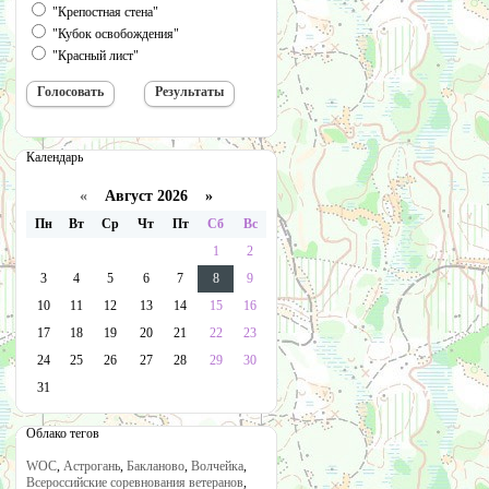
"Крепостная стена"
"Кубок освобождения"
"Красный лист"
Календарь
«
Август 2026 »
Пн
Вт
Ср
Чт
Пт
Сб
Вс
1
2
3
4
5
6
7
8
9
10
11
12
13
14
15
16
17
18
19
20
21
22
23
24
25
26
27
28
29
30
31
Облако тегов
WOC
,
Астрогань
,
Бакланово
,
Волчейка
,
Всероссийские соревнования ветеранов
,