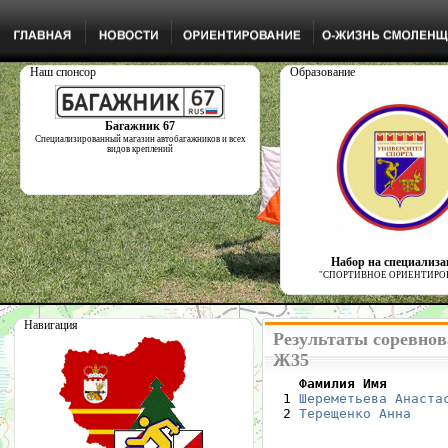
Наш спонсор
Образование
Багажник 67
Специализированный магазин автобагажников и всех
видов креплений
Набор на специализ
"СПОРТИВНОЕ ОРИЕНТИРО
Навигация
Результаты соревнов
Ж35
    Фамилия Имя       

  1 
Шереметьева Анаста
  2 
Терещенко Анна
    