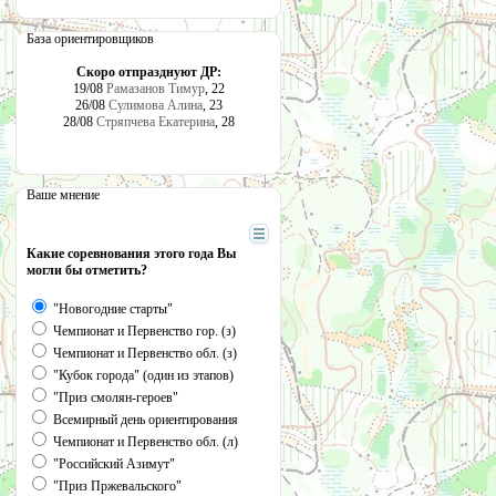
База ориентировщиков
Скоро отпразднуют ДР:
19/08
Рамазанов Тимур
, 22
26/08
Сулимова Алина
, 23
28/08
Стряпчева Екатерина
, 28
Ваше мнение
Какие соревнования этого года Вы
могли бы отметить?
"Новогодние старты"
Чемпионат и Первенство гор. (з)
Чемпионат и Первенство обл. (з)
"Кубок города" (один из этапов)
"Приз смолян-героев"
Всемирный день ориентирования
Чемпионат и Первенство обл. (л)
"Российский Азимут"
"Приз Пржевальского"