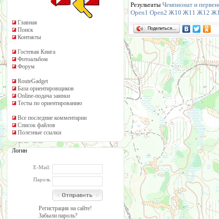
Результаты
Чемпионат и первен
Open1
Open2
Ж10
Ж11
Ж12
Ж
Главная
Поделиться…
Поиск
Контакты
Гостевая Книга
Фотоальбом
Форум
RouteGadget
База ориентировщиков
Online-подача заявки
Тесты по ориентированию
Все последние комментарии
Список файлов
Полезные ссылки
Логин
E-Mail:
Пароль
Регистрация на сайте!
Забыли пароль?