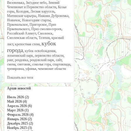
Вязовенька
,
Звёздное небо
,
Зимний
Чемпионат и Первенство области
,
Козьи
горы
,
Колодня
,
Лесная карусель
,
Митинские карьеры
,
Нижняя Дубровенка
,
Новичок
,
Новогодние старты
,
Пржевальское
,
Пригорское
,
Приз
Пржевальского
,
Приз смолян-героев
,
Российский Азимут
,
Смоленск
,
Смоленская область
,
Телеши
,
красный
кубок
лист
,
крепостная стена
,
города
,
кубок освобождения
,
лопатинский парк
,
первенство области
,
ранг
,
реадовка
,
реадовский парк
,
сайт
,
смена
,
снеговик
,
соколья гора
,
спартакиада
,
тренировка
,
уфинья
,
чемпионат области
Показать все теги
Архив новостей
Июль 2026 (2)
Май 2026 (4)
Апрель 2026 (6)
Март 2026 (1)
Февраль 2026 (4)
Январь 2026 (2)
Декабрь 2025 (2)
Ноябрь 2025 (3)