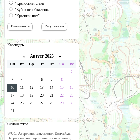
"Крепостная стена"
"Кубок освобождения"
"Красный лист"
Календарь
«
Август 2026 »
Пн
Вт
Ср
Чт
Пт
Сб
Вс
1
2
3
4
5
6
7
8
9
10
11
12
13
14
15
16
17
18
19
20
21
22
23
24
25
26
27
28
29
30
31
Облако тегов
WOC
,
Астрогань
,
Бакланово
,
Волчейка
,
Всероссийские соревнования ветеранов
,