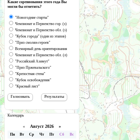
Какие соревнования этого года Вы
могли бы отметить?
"Новогодние старты"
Чемпионат и Первенство гор. (з)
Чемпионат и Первенство обл. (з)
"Кубок города" (один из этапов)
"Приз смолян-героев"
Всемирный день ориентирования
Чемпионат и Первенство обл. (л)
"Российский Азимут"
"Приз Пржевальского"
"Крепостная стена"
"Кубок освобождения"
"Красный лист"
Календарь
«
Август 2026 »
Пн
Вт
Ср
Чт
Пт
Сб
Вс