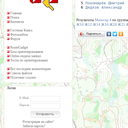
  5 
Пономарёв Дмитрий
 
  6 
Дедков Александр
  
Главная
Поиск
Результаты
Masscup 4
по групп
Контакты
Ж10
Ж12
Ж14
Ж16
Ж20
Ж21
Гостевая Книга
Поделиться…
Фотоальбом
Форум
RouteGadget
База ориентировщиков
Online-подача заявки
Тесты по ориентированию
Все последние комментарии
Список файлов
Полезные ссылки
Логин
E-Mail:
Пароль
Регистрация на сайте!
Забыли пароль?