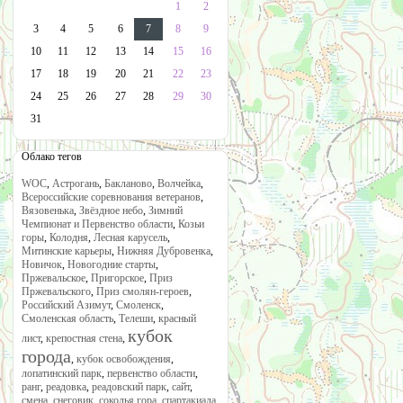
1
2
3
4
5
6
7
8
9
10
11
12
13
14
15
16
17
18
19
20
21
22
23
24
25
26
27
28
29
30
31
Облако тегов
WOC
,
Астрогань
,
Бакланово
,
Волчейка
,
Всероссийские соревнования ветеранов
,
Вязовенька
,
Звёздное небо
,
Зимний
Чемпионат и Первенство области
,
Козьи
горы
,
Колодня
,
Лесная карусель
,
Митинские карьеры
,
Нижняя Дубровенка
,
Новичок
,
Новогодние старты
,
Пржевальское
,
Пригорское
,
Приз
Пржевальского
,
Приз смолян-героев
,
Российский Азимут
,
Смоленск
,
Смоленская область
,
Телеши
,
красный
кубок
лист
,
крепостная стена
,
города
,
кубок освобождения
,
лопатинский парк
,
первенство области
,
ранг
,
реадовка
,
реадовский парк
,
сайт
,
смена
,
снеговик
,
соколья гора
,
спартакиада
,