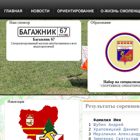
Наш спонсор
Образование
Багажник 67
Специализированный магазин автобагажников и всех
видов креплений
Набор на специализ
"СПОРТИВНОЕ ОРИЕНТИРО
Навигация
Результаты соревнов
    Фамилия Имя       

  1 
Шубин Андрей
      
  2 
Храповицкий Даниил
  3 
Мерзликин Александ
  4 
Землянко Святослав