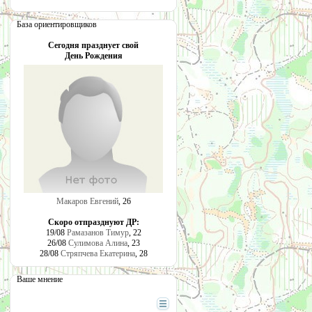
База ориентировщиков
Сегодня празднует свой
День Рождения
Макаров Евгений
, 26
Скоро отпразднуют ДР:
19/08
Рамазанов Тимур
, 22
26/08
Сулимова Алина
, 23
28/08
Стряпчева Екатерина
, 28
Ваше мнение