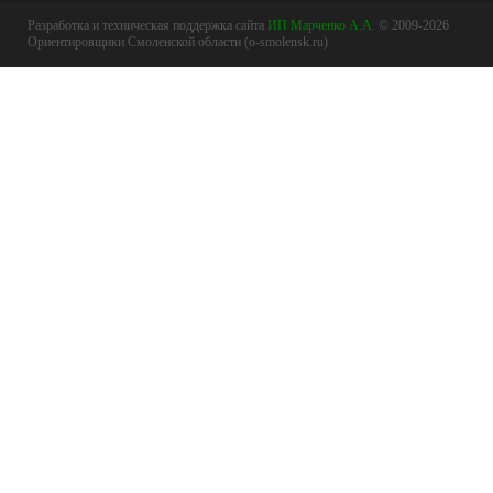
Разработка и техническая поддержка сайта
ИП Марченко А.А.
© 2009-2026
Ориентировщики Смоленской области (o-smolensk.ru)