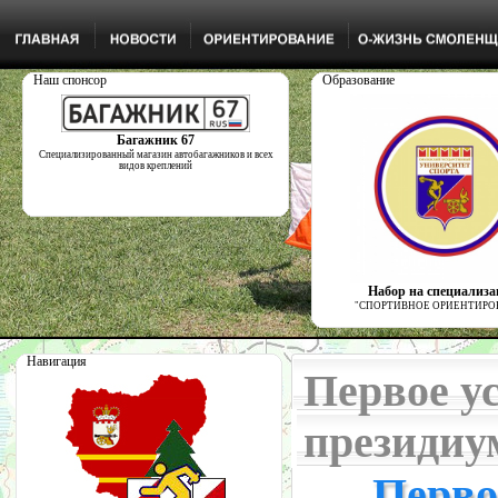
Наш спонсор
Образование
Багажник 67
Специализированный магазин автобагажников и всех
видов креплений
Набор на специализ
"СПОРТИВНОЕ ОРИЕНТИРО
Навигация
Первое у
президиу
Перво