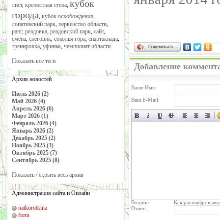
кубок
лист
,
крепостная стена
,
города
,
кубок освобождения
,
лопатинский парк
,
первенство области
,
ранг
,
реадовка
,
реадовский парк
,
сайт
,
смена
,
снеговик
,
соколья гора
,
спартакиада
,
тренировка
,
уфинья
,
чемпионат области
Поделиться…
Показать все теги
Добавление коммент
Архив новостей
Ваше Имя:
Июль 2026 (2)
Ваш E-Mail:
Май 2026 (4)
Апрель 2026 (6)
Март 2026 (1)
Февраль 2026 (4)
Январь 2026 (2)
Декабрь 2025 (2)
Ноябрь 2025 (3)
Октябрь 2025 (7)
Сентябрь 2025 (8)
Показать / скрыть весь архив
Администрация сайта и Онлайн
Вопрос:
Как расшифровывае
natkorotkina
Ответ:
fioru