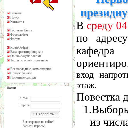
президиу
Главная
Поиск
В
среду 04
Контакты
Гостевая Книга
по адресу
Фотоальбом
Форум
кафе
RouteGadget
База ориентировщиков
Online-подача заявки
ориентир
Тесты по ориентированию
Все последние комментарии
вход напро
Список файлов
Полезные ссылки
этаж.
Логин
Повестка д
E-Mail:
Пароль
1.
Выборы
из числ
Регистрация на сайте!
Забыли пароль?