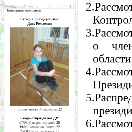
2.
Расс
База ориентировщиков
Контрол
Сегодня празднует свой
День Рождения
3.Рассмо
о чле
области
4.
Расс
Презид
5.
Распре
презид
Кирпиченкова Александра
, 22
Скоро отпразднуют ДР:
6.
Рассм
07/08
Макаров Евгений
, 26
19/08
Рамазанов Тимур
, 22
26/08
Сулимова Алина
, 23