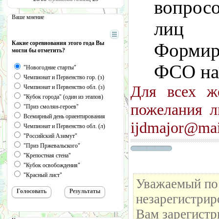
вопрос
Ваше мнение
лиц 
Какие соревнования этого года Вы
Формир
могли бы отметить?
ФСО на 
"Новогодние старты"
Чемпионат и Первенство гор. (з)
Для всех ж
Чемпионат и Первенство обл. (з)
"Кубок города" (один из этапов)
пожелания 
"Приз смолян-героев"
Всемирный день ориентирования
ijdmajor@mai
Чемпионат и Первенство обл. (л)
"Российский Азимут"
"Приз Пржевальского"
"Крепостная стена"
"Кубок освобождения"
"Красный лист"
Уважаемый пос
незарегистрир
Вам зарегистр