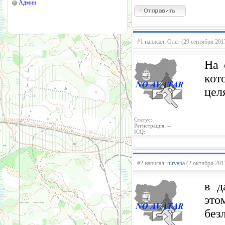
Админ
#1 написал: Олег (29 сентября 201
На 
кот
цел
Статус:
Регистрация: --
ICQ:
#2 написал:
nirvana
(2 октября 2017
в д
это
без