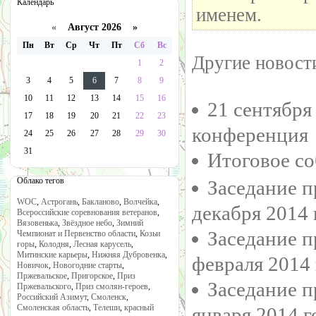
Календарь
именем.
«
Август 2026 »
Пн
Вт
Ср
Чт
Пт
Сб
Вс
Другие новости
1
2
3
4
5
6
7
8
9
10
11
12
13
14
15
16
21 сентября
17
18
19
20
21
22
23
конференция
24
25
26
27
28
29
30
31
Итоговое со
Облако тегов
Заседание п
WOC
,
Астрогань
,
Бакланово
,
Волчейка
,
декабря 2014 
Всероссийские соревнования ветеранов
,
Вязовенька
,
Звёздное небо
,
Зимний
Заседание п
Чемпионат и Первенство области
,
Козьи
горы
,
Колодня
,
Лесная карусель
,
Митинские карьеры
,
Нижняя Дубровенка
,
февраля 2014 
Новичок
,
Новогодние старты
,
Пржевальское
,
Пригорское
,
Приз
Заседание п
Пржевальского
,
Приз смолян-героев
,
Российский Азимут
,
Смоленск
,
Смоленская область
,
Телеши
,
красный
января 2014 г