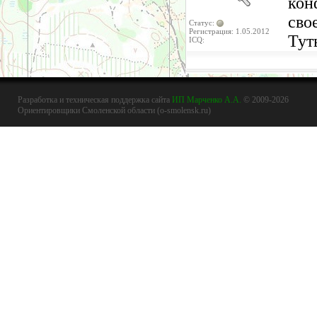
кон
сво
Статус:
Регистрация: 1.05.2012
Тут
ICQ:
Разработка и техническая поддержка сайта
ИП Марченко А.А.
© 2009-2026
Ориентировщики Смоленской области (o-smolensk.ru)