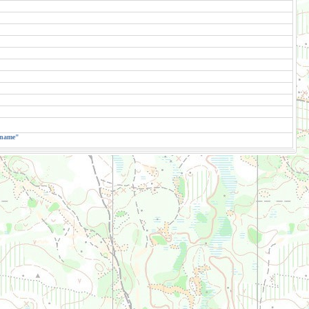
.name"