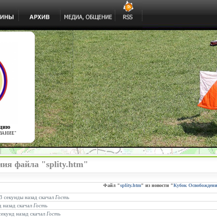
ацию
ВАНИЕ"
ия файла "splity.htm"
Файл "
splity.htm
" из новости "
Кубок Освобождени
23 секунды назад скачал
Гость
д назад скачал
Гость
секунд назад скачал
Гость