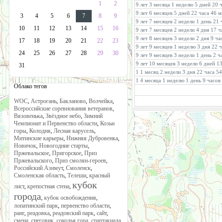
1
2
9 лет 3 месяца 1 неделю 5 дней 20 
9 лет 6 месяцев 5 дней 22 часа 46 
3
4
5
6
7
8
9
9 лет 7 месяцев 2 недели 1 день 21
10
11
12
13
14
15
16
9 лет 7 месяцев 2 недели 4 дня 17 
9 лет 8 месяцев 3 недели 2 дня 9 ч
17
18
19
20
21
22
23
9 лет 9 месяцев 1 неделю 3 дня 22 
24
25
26
27
28
29
30
9 лет 9 месяцев 3 недели 1 день 2 
9 лет 10 месяцев 3 недели 6 дней 1
31
1 1 месяц 2 недели 3 дня 22 часа 5
1 4 месяца 1 неделю 1 день 9 часов
Облако тегов
WOC
,
Астрогань
,
Бакланово
,
Волчейка
,
Всероссийские соревнования ветеранов
,
Вязовенька
,
Звёздное небо
,
Зимний
Чемпионат и Первенство области
,
Козьи
горы
,
Колодня
,
Лесная карусель
,
Митинские карьеры
,
Нижняя Дубровенка
,
Новичок
,
Новогодние старты
,
Пржевальское
,
Пригорское
,
Приз
Пржевальского
,
Приз смолян-героев
,
Российский Азимут
,
Смоленск
,
Смоленская область
,
Телеши
,
красный
кубок
лист
,
крепостная стена
,
города
,
кубок освобождения
,
лопатинский парк
,
первенство области
,
ранг
,
реадовка
,
реадовский парк
,
сайт
,
смена
,
снеговик
,
соколья гора
,
спартакиада
,