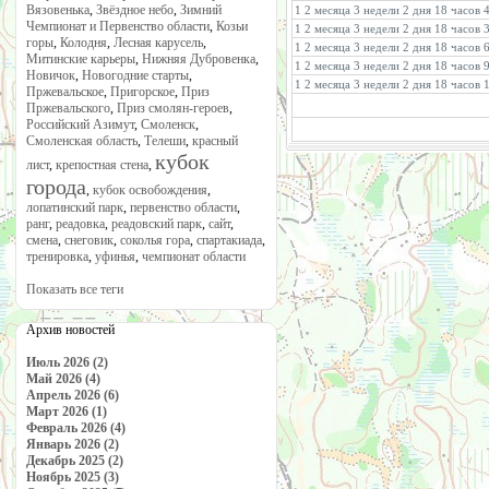
Вязовенька
,
Звёздное небо
,
Зимний
1 2 месяца 3 недели 2 дня 18 часов 
Чемпионат и Первенство области
,
Козьи
1 2 месяца 3 недели 2 дня 18 часов
горы
,
Колодня
,
Лесная карусель
,
1 2 месяца 3 недели 2 дня 18 часов 
Митинские карьеры
,
Нижняя Дубровенка
,
1 2 месяца 3 недели 2 дня 18 часов 
Новичок
,
Новогодние старты
,
1 2 месяца 3 недели 2 дня 18 часов 
Пржевальское
,
Пригорское
,
Приз
Пржевальского
,
Приз смолян-героев
,
Российский Азимут
,
Смоленск
,
Смоленская область
,
Телеши
,
красный
кубок
лист
,
крепостная стена
,
города
,
кубок освобождения
,
лопатинский парк
,
первенство области
,
ранг
,
реадовка
,
реадовский парк
,
сайт
,
смена
,
снеговик
,
соколья гора
,
спартакиада
,
тренировка
,
уфинья
,
чемпионат области
Показать все теги
Архив новостей
Июль 2026 (2)
Май 2026 (4)
Апрель 2026 (6)
Март 2026 (1)
Февраль 2026 (4)
Январь 2026 (2)
Декабрь 2025 (2)
Ноябрь 2025 (3)