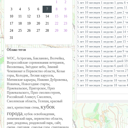
1
2
5 лет 10 месяцев 1 неделю 1 день 6 
5 лет 10 месяцев 1 неделю 1 день 11
3
4
5
6
7
8
9
5 лет 10 месяцев 1 неделю 2 дня 2 
10
11
12
13
14
15
16
5 лет 10 месяцев 1 неделю 2 дня 11
5 лет 10 месяцев 1 неделю 3 дня 2 ч
17
18
19
20
21
22
23
5 лет 10 месяцев 1 неделю 3 дня 11
24
25
26
27
28
29
30
5 лет 10 месяцев 1 неделю 3 дня 14
5 лет 10 месяцев 1 неделю 3 дня 14 
31
5 лет 10 месяцев 1 неделю 3 дня 15
5 лет 10 месяцев 1 неделю 4 дня 6 ч
Облако тегов
5 лет 10 месяцев 1 неделю 4 дня 9 ч
5 лет 10 месяцев 1 неделю 4 дня 20 
WOC
,
Астрогань
,
Бакланово
,
Волчейка
,
5 лет 10 месяцев 1 неделю 6 дней 5
Всероссийские соревнования ветеранов
,
5 лет 10 месяцев 1 неделю 6 дней 1
Вязовенька
,
Звёздное небо
,
Зимний
5 лет 10 месяцев 2 недели 5 часов 2
Чемпионат и Первенство области
,
Козьи
горы
,
Колодня
,
Лесная карусель
,
5 лет 10 месяцев 2 недели 16 часов
Митинские карьеры
,
Нижняя Дубровенка
,
5 лет 10 месяцев 2 недели 18 часов
Новичок
,
Новогодние старты
,
5 лет 10 месяцев 2 недели 18 часов 
Пржевальское
,
Пригорское
,
Приз
Пржевальского
,
Приз смолян-героев
,
Российский Азимут
,
Смоленск
,
Смоленская область
,
Телеши
,
красный
кубок
лист
,
крепостная стена
,
города
,
кубок освобождения
,
лопатинский парк
,
первенство области
,
ранг
,
реадовка
,
реадовский парк
,
сайт
,
смена
,
снеговик
,
соколья гора
,
спартакиада
,