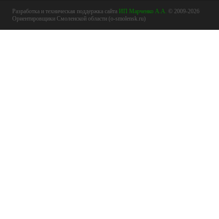
Разработка и техническая поддержка сайта
ИП Марченко А.А.
© 2009-2026
Ориентировщики Смоленской области (o-smolensk.ru)