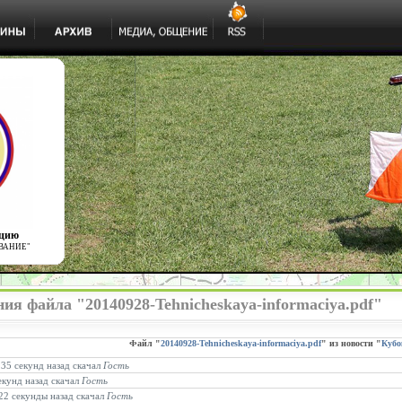
ацию
ВАНИЕ"
ия файла "20140928-Tehnicheskaya-informaciya.pdf"
Файл "
20140928-Tehnicheskaya-informaciya.pdf
" из новости "
Кубо
 35 секунд назад скачал
Гость
екунд назад скачал
Гость
 22 секунды назад скачал
Гость