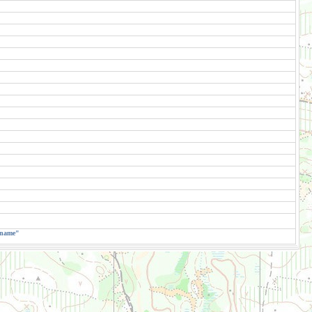
.name"