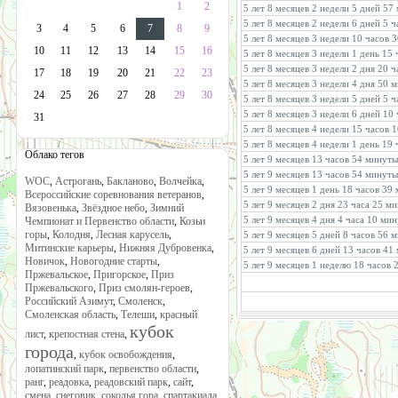
1
2
5 лет 8 месяцев 2 недели 5 дней 57
5 лет 8 месяцев 2 недели 6 дней 5 
3
4
5
6
7
8
9
5 лет 8 месяцев 3 недели 10 часов 
10
11
12
13
14
15
16
5 лет 8 месяцев 3 недели 1 день 15
5 лет 8 месяцев 3 недели 2 дня 20 
17
18
19
20
21
22
23
5 лет 8 месяцев 3 недели 4 дня 50 
24
25
26
27
28
29
30
5 лет 8 месяцев 3 недели 5 дней 5 
5 лет 8 месяцев 3 недели 6 дней 10
31
5 лет 8 месяцев 4 недели 15 часов 
5 лет 8 месяцев 4 недели 1 день 19
Облако тегов
5 лет 9 месяцев 13 часов 54 минуты
5 лет 9 месяцев 13 часов 54 минуты
WOC
,
Астрогань
,
Бакланово
,
Волчейка
,
5 лет 9 месяцев 1 день 18 часов 39
Всероссийские соревнования ветеранов
,
5 лет 9 месяцев 2 дня 23 часа 25 м
Вязовенька
,
Звёздное небо
,
Зимний
5 лет 9 месяцев 4 дня 4 часа 10 ми
Чемпионат и Первенство области
,
Козьи
горы
,
Колодня
,
Лесная карусель
,
5 лет 9 месяцев 5 дней 8 часов 56 
Митинские карьеры
,
Нижняя Дубровенка
,
5 лет 9 месяцев 6 дней 13 часов 41
Новичок
,
Новогодние старты
,
5 лет 9 месяцев 1 неделю 18 часов
Пржевальское
,
Пригорское
,
Приз
Пржевальского
,
Приз смолян-героев
,
Российский Азимут
,
Смоленск
,
Смоленская область
,
Телеши
,
красный
кубок
лист
,
крепостная стена
,
города
,
кубок освобождения
,
лопатинский парк
,
первенство области
,
ранг
,
реадовка
,
реадовский парк
,
сайт
,
смена
,
снеговик
,
соколья гора
,
спартакиада
,