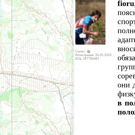
fioru
пояс
спор
полн
адап
внос
Статус:
Регистрация: 26.05.2010
обяз
ICQ: 287706483
гру
соре
они 
физк
в по
поло