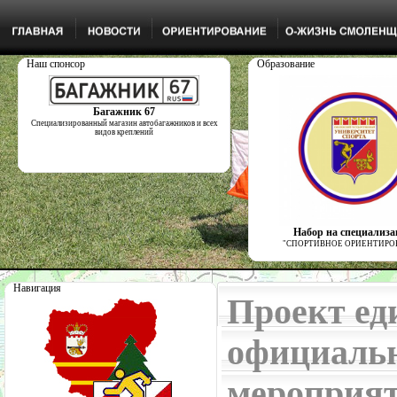
Наш спонсор
Образование
Багажник 67
Специализированный магазин автобагажников и всех
видов креплений
Набор на специализ
"СПОРТИВНОЕ ОРИЕНТИРО
Навигация
Проект ед
официаль
мероприят