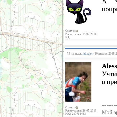
А м
попри
Статус:
Регистрация: 15.02.2010
ICQ:
#3 написал:
ijdmajor
(16 января 2018 2
Ales
Учтё
в пр
------
Статус:
Регистрация: 26.05.2010
Мой а
ICQ: 287706483