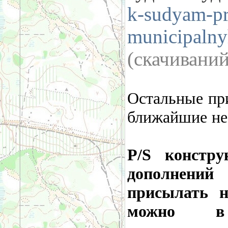
k-sudyam-pr
municipalny
(cкачивани
Остальные при
ближайшие не
P/S констр
дополнений
присылать н
можно в 