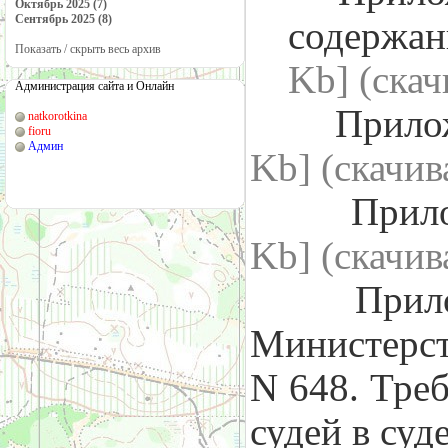
Октябрь 2025 (7)
Сентябрь 2025 (8)
содержа
Показать / скрыть весь архив
Kb] (cка
Администрация сайта и Онлайн
Прилож
natkorotkina
fioru
Админ
Kb] (cкачи
Прил
Kb] (cкачи
Приложе
Министерст
N 648.
Треб
судей
в суд