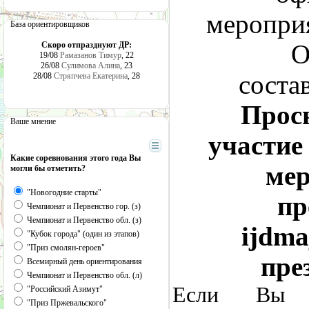
меропри
База ориентировщиков
Скоро отпразднуют ДР:
О
19/08
Рамазанов Тимур
, 22
26/08
Сулимова Алина
, 23
соста
28/08
Стряпчева Екатерина
, 28
Прос
Ваше мнение
участие
Какие соревнования этого года Вы
мер
могли бы отметить?
"Новогодние старты"
пр
Чемпионат и Первенство гор. (з)
Чемпионат и Первенство обл. (з)
ijdma
"Кубок города" (один из этапов)
"Приз смолян-героев"
пре
Всемирный день ориентирования
Чемпионат и Первенство обл. (л)
Если Вы 
"Российский Азимут"
"Приз Пржевальского"