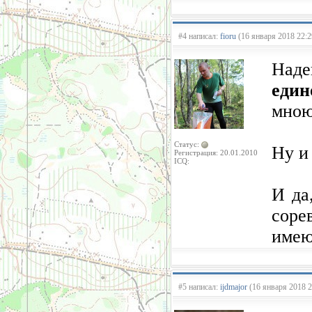
#4 написал:
fioru
(16 января 2018 22:2
Над
един
мною
Статус:
Ну и
Регистрация: 20.01.2010
ICQ:
И да
соре
имею
#5 написал:
ijdmajor
(16 января 2018 2