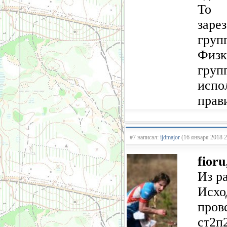
То 
заре
груп
Физк
гру
испо
прав
#7 написал:
ijdmajor
(16 января 2018 2
fioru
Из ра
Исхо
пров
ст2п