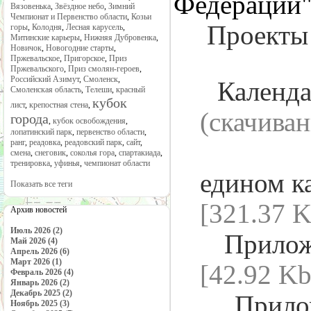
Федерации"
Вязовенька
,
Звёздное небо
,
Зимний
Чемпионат и Первенство области
,
Козьи
Проекты 
горы
,
Колодня
,
Лесная карусель
,
Митинские карьеры
,
Нижняя Дубровенка
,
Новичок
,
Новогодние старты
,
Пржевальское
,
Пригорское
,
Приз
Пржевальского
,
Приз смолян-героев
,
Российский Азимут
,
Смоленск
,
Календа
Смоленская область
,
Телеши
,
красный
кубок
лист
,
крепостная стена
,
(cкачива
города
,
кубок освобождения
,
лопатинский парк
,
первенство области
,
ранг
,
реадовка
,
реадовский парк
,
сайт
,
По
смена
,
снеговик
,
соколья гора
,
спартакиада
,
тренировка
,
уфинья
,
чемпионат области
едином
к
Показать все теги
[321.37 K
Архив новостей
Июль 2026 (2)
Прилож
Май 2026 (4)
Апрель 2026 (6)
Март 2026 (1)
[42.92 Kb
Февраль 2026 (4)
Январь 2026 (2)
Декабрь 2025 (2)
Прило
Ноябрь 2025 (3)