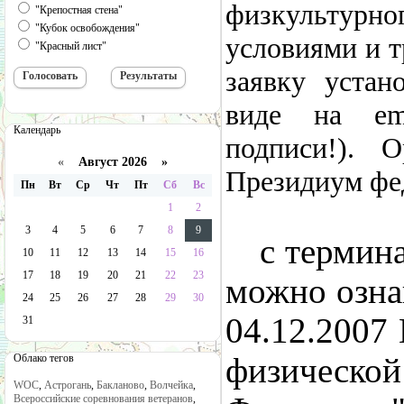
физкультурн
"Крепостная стена"
"Кубок освобождения"
условиями и т
"Красный лист"
заявку устан
виде на ema
Календарь
подписи!). 
«
Август 2026 »
Президиум фед
Пн
Вт
Ср
Чт
Пт
Сб
Вс
1
2
3
4
5
6
7
8
9
с термин
10
11
12
13
14
15
16
17
18
19
20
21
22
23
можно озна
24
25
26
27
28
29
30
04.12.2007 
31
Облако тегов
физической
WOC
,
Астрогань
,
Бакланово
,
Волчейка
,
Всероссийские соревнования ветеранов
,