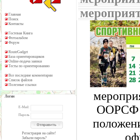
мероприя
Главная
Поиск
Контакты
Гостевая Книга
Фотоальбом
Форум
RouteGadget
База ориентировщиков
Online-подача заявки
Тесты по ориентированию
Все последние комментарии
Список файлов
Полезные ссылки
меропри
Логин
ООРСФ С
E-Mail:
Пароль
положен
оф
Регистрация на сайте!
Забыли пароль?