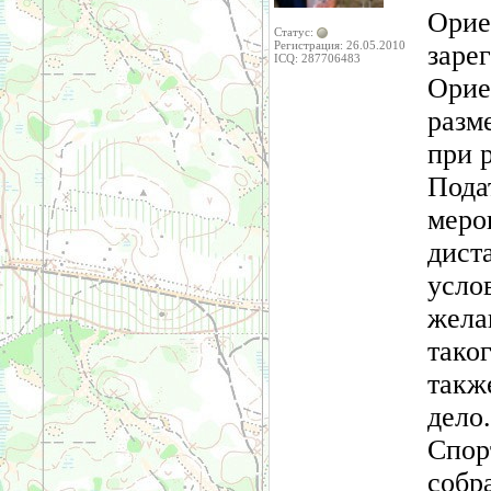
Орие
Статус:
Регистрация: 26.05.2010
заре
ICQ: 287706483
Орие
разм
при 
Под
меро
дис
усло
жела
тако
такж
дел
Спор
собра