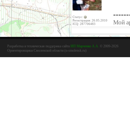
------
Статус:
Регистрация: 26.05.2010
Мой а
ICQ: 287706483
Разработка и техническая поддержка сайта
ИП Марченко А.А.
© 2009-2026
Ориентировщики Смоленской области (o-smolensk.ru)