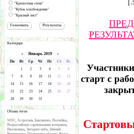
[
"Крепостная стена"
"Кубок освобождения"
"Красный лист"
ПРЕД
РЕЗУЛЬТА
Календарь
«
Январь 2019
»
Пн
Вт
Ср
Чт
Пт
Сб
Вс
Участники
1
2
3
4
5
6
старт с ра
7
8
9
10
11
12
13
14
15
16
17
18
19
20
закры
21
22
23
24
25
26
27
28
29
30
31
Облако тегов
Стартовы
WOC
,
Астрогань
,
Бакланово
,
Волчейка
,
Всероссийские соревнования ветеранов
,
Вязовенька
,
Звёздное небо
,
Зимний
Чемпионат и Первенство области
,
Козьи