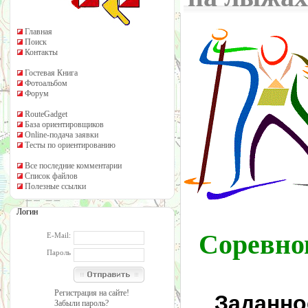
Главная
Поиск
Контакты
Гостевая Книга
Фотоальбом
Форум
RouteGadget
База ориентировщиков
Online-подача заявки
Тесты по ориентированию
Все последние комментарии
Список файлов
Полезные ссылки
Логин
Соревно
E-Mail:
Пароль
Регистрация на сайте!
Заданно
Забыли пароль?