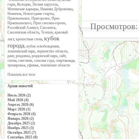
горы
,
Колодня
,
Лесная карусель
,
Митинские карьеры
,
Нижняя Дубровенка
,
Новичок
,
Новогодние старты
,
Пржевальское
,
Пригорское
,
Приз
Пржевальского
,
Приз смолян-героев
,
Просмотров:
Российский Азимут
,
Смоленск
,
Смоленская область
,
Телеши
,
красный
кубок
лист
,
крепостная стена
,
города
,
кубок освобождения
,
лопатинский парк
,
первенство области
,
ранг
,
реадовка
,
реадовский парк
,
сайт
,
смена
,
снеговик
,
соколья гора
,
спартакиада
,
тренировка
,
уфинья
,
чемпионат области
Показать все теги
Архив новостей
Июль 2026 (2)
Май 2026 (4)
Апрель 2026 (6)
Март 2026 (1)
Февраль 2026 (4)
Январь 2026 (2)
Декабрь 2025 (2)
Ноябрь 2025 (3)
Октябрь 2025 (7)
Сентябрь 2025 (8)