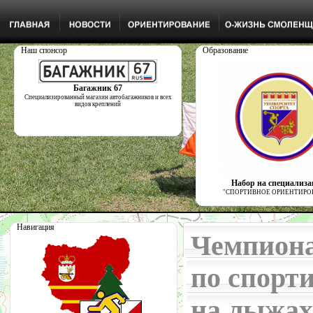
Наш спонсор
Образование
Багажник 67
Специализированный магазин автобагажников и всех
видов креплений
Набор на специализ
"СПОРТИВНОЕ ОРИЕНТИРО
Навигация
Чемпиона
по спорт
на лыжах