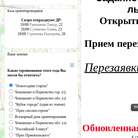
лы
База ориентировщиков
Открыти
Скоро отпразднуют ДР:
19/08
Рамазанов Тимур
, 22
26/08
Сулимова Алина
, 23
28/08
Стряпчева Екатерина
, 28
Прием перез
Ваше мнение
Перезаявк
Какие соревнования этого года Вы
могли бы отметить?
"Новогодние старты"
Чемпионат и Первенство гор. (з)
Чемпионат и Первенство обл. (з)
"Кубок города" (один из этапов)
П
"Приз смолян-героев"
Всемирный день ориентирования
Чемпионат и Первенство обл. (л)
Обновленна
"Российский Азимут"
"Приз Пржевальского"