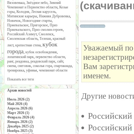
(cкачива
Вязовенька
,
Звёздное небо
,
Зимний
Чемпионат и Первенство области
,
Козьи
горы
,
Колодня
,
Лесная карусель
,
Митинские карьеры
,
Нижняя Дубровенка
,
Новичок
,
Новогодние старты
,
Пржевальское
,
Пригорское
,
Приз
Пржевальского
,
Приз смолян-героев
,
Российский Азимут
,
Смоленск
,
Смоленская область
,
Телеши
,
красный
кубок
лист
,
крепостная стена
,
Уважаемый пос
города
,
кубок освобождения
,
незарегистрир
лопатинский парк
,
первенство области
,
ранг
,
реадовка
,
реадовский парк
,
сайт
,
Вам зарегистр
смена
,
снеговик
,
соколья гора
,
спартакиада
,
тренировка
,
уфинья
,
чемпионат области
именем.
Показать все теги
Архив новостей
Другие новости
Июль 2026 (2)
Май 2026 (4)
Апрель 2026 (6)
Март 2026 (1)
Российский
Февраль 2026 (4)
Январь 2026 (2)
Российский
Декабрь 2025 (2)
Ноябрь 2025 (3)