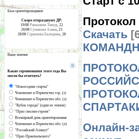
Старт с 1
База ориентировщиков
Протокол
Скоро отпразднуют ДР:
19/08
Рамазанов Тимур
, 22
26/08
Сулимова Алина
, 23
Скачать
[
28/08
Стряпчева Екатерина
, 28
КОМАНДН
Ваше мнение
ПРОТО
Какие соревнования этого года Вы
могли бы отметить?
РОССИЙС
"Новогодние старты"
ПРОТО
Чемпионат и Первенство гор. (з)
Чемпионат и Первенство обл. (з)
СПАРТАК
"Кубок города" (один из этапов)
"Приз смолян-героев"
Всемирный день ориентирования
Онлайн-
Чемпионат и Первенство обл. (л)
"Российский Азимут"
"Приз Пржевальского"