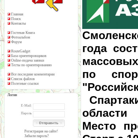
Главная
Поиск
Контакты
Смоле
Гостевая Книга
Фотоальбом
Форум
года
сос
RouteGadget
База ориентировщиков
массовых
Online-подача заявки
Тесты по ориентированию
по спор
Все последние комментарии
Список файлов
"Российск
Полезные ссылки
Логин
Спартаки
E-Mail:
области
Пароль
Место пр
Регистрация на сайте!
Забыли пароль?