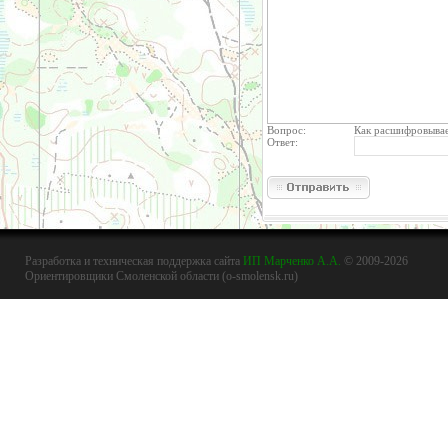
Вопрос:
Как расшифровывае
Ответ:
Разработка и техническая поддержка сайта
ИП Марченко А.А.
© 2009-2026
Ориентировщики Смоленской области (o-smolensk.ru)