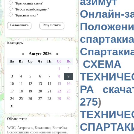
азимут
"Крепостная стена"
"Кубок освобождения"
Онлайн-за
"Красный лист"
Полож
спартаки
Календарь
Спартаки
«
Август 2026 »
СХЕМА
Пн
Вт
Ср
Чт
Пт
Сб
Вс
1
2
ТЕХНИ
3
4
5
6
7
8
9
10
11
12
13
14
15
16
РА
скача
17
18
19
20
21
22
23
275
)
24
25
26
27
28
29
30
31
ТЕХНИЧЕ
Облако тегов
СПАРТАК
WOC
,
Астрогань
,
Бакланово
,
Волчейка
,
Всероссийские соревнования ветеранов
,