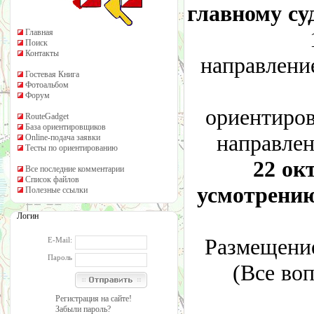
главному су
14.00 – 
Главная
Поиск
Контакты
направлени
Гостевая Книга
18.
Фотоальбом
Форум
ориентиров
RouteGadget
База ориентировщиков
направлен
Online-подача заявки
Тесты по ориентированию
22 окт
Все последние комментарии
Список файлов
усмотрению
Полезные ссылки
Логин
Размещение
E-Mail:
Пароль
(Все во
Регистрация на сайте!
Забыли пароль?