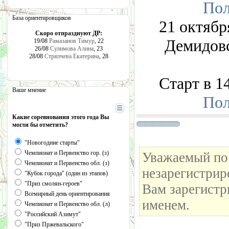
Пол
База ориентировщиков
21 октябр
Скоро отпразднуют ДР:
Демидовс
19/08
Рамазанов Тимур
, 22
26/08
Сулимова Алина
, 23
28/08
Стряпчева Екатерина
, 28
Старт в 1
Ваше мнение
Пол
Какие соревнования этого года Вы
могли бы отметить?
"Новогодние старты"
Чемпионат и Первенство гор. (з)
Уважаемый пос
Чемпионат и Первенство обл. (з)
незарегистрир
"Кубок города" (один из этапов)
"Приз смолян-героев"
Вам зарегистр
Всемирный день ориентирования
именем.
Чемпионат и Первенство обл. (л)
"Российский Азимут"
"Приз Пржевальского"