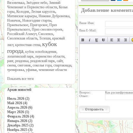
Вязовенька
,
Звёздное небо
,
Зимний
Чемпионат и Первенство области
,
Козьи
Добавление коммент
горы
,
Колодня
,
Лесная карусель
,
Митинские карьеры
,
Нижняя Дубровенка
,
Новичок
,
Новогодние старты
,
Ваше Имя:
Пржевальское
,
Пригорское
,
Приз
Пржевальского
,
Приз смолян-героев
,
Ваш E-Mail:
Российский Азимут
,
Смоленск
,
Смоленская область
,
Телеши
,
красный
кубок
лист
,
крепостная стена
,
города
,
кубок освобождения
,
лопатинский парк
,
первенство области
,
ранг
,
реадовка
,
реадовский парк
,
сайт
,
смена
,
снеговик
,
соколья гора
,
спартакиада
,
тренировка
,
уфинья
,
чемпионат области
Показать все теги
Архив новостей
Вопрос:
Как расшифровывае
Ответ:
Июль 2026 (2)
Май 2026 (4)
Апрель 2026 (6)
Март 2026 (1)
Февраль 2026 (4)
Январь 2026 (2)
Декабрь 2025 (2)
Ноябрь 2025 (3)