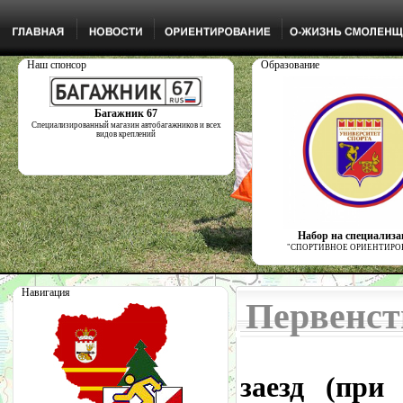
Наш спонсор
Образование
Багажник 67
Специализированный магазин автобагажников и всех
видов креплений
Набор на специализ
"СПОРТИВНОЕ ОРИЕНТИРО
Навигация
Первенст
21 о
заезд (при