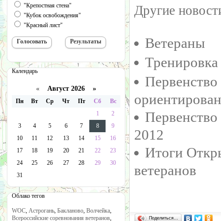
"Крепостная стена"
Другие новости
"Кубок освобождения"
"Красный лист"
Ветераны
Тренировка
Календарь
Первенство
«
Август 2026 »
ориентирован
Пн
Вт
Ср
Чт
Пт
Сб
Вс
Первенство 
1
2
3
4
5
6
7
8
9
2012
10
11
12
13
14
15
16
Итоги Откры
17
18
19
20
21
22
23
24
25
26
27
28
29
30
ветеранов
31
Облако тегов
WOC
,
Астрогань
,
Бакланово
,
Волчейка
,
Всероссийские соревнования ветеранов
,
Поделиться…