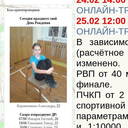
ОНЛАЙН-Т
База ориентировщиков
25.02 12:00
Сегодня празднует свой
День Рождения
ОНЛАЙН-Т
В зависим
(расчётное
изменено.
РВП от 40 
финале.
ПЧКП от 2
спортивн
Кирпиченкова Александра
, 22
параметр
Скоро отпразднуют ДР:
07/08
Макаров Евгений
, 26
19/08
Рамазанов Тимур
, 22
и 1:10000
26/08
Сулимова Алина
, 23