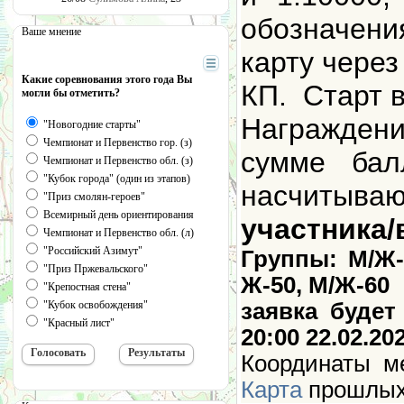
обозначен
Ваше мнение
карту чере
Какие соревнования этого года Вы
КП. Старт 
могли бы отметить?
Награжден
"Новогодние старты"
Чемпионат и Первенство гор. (з)
сумме бал
Чемпионат и Первенство обл. (з)
"Кубок города" (один из этапов)
насчиты
"Приз смолян-героев"
Всемирный день ориентирования
участника/
Чемпионат и Первенство обл. (л)
"Российский Азимут"
Группы: М/Ж-1
"Приз Пржевальского"
Ж-50, М/Ж-60
"Крепостная стена"
заявка будет
"Кубок освобождения"
"Красный лист"
20:00 22.02.20
Координаты ме
Карта
прошлых