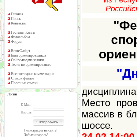
Российс
Главная
Поиск
"Фе
Контакты
Гостевая Книга
спо
Фотоальбом
Форум
ориен
RouteGadget
База ориентировщиков
Online-подача заявки
Тесты по ориентированию
"Дн
Все последние комментарии
Список файлов
Полезные ссылки
дисциплина
Логин
Место пров
E-Mail:
массив в бл
Пароль
шоссе.
Регистрация на сайте!
24.02 14:00
Забыли пароль?