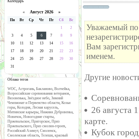
Календарь
«
Август 2026 »
Пн
Вт
Ср
Чт
Пт
Сб
Вс
Уважаемый пос
1
2
незарегистрир
3
4
5
6
7
8
9
10
11
12
13
14
15
16
Вам зарегистр
17
18
19
20
21
22
23
именем.
24
25
26
27
28
29
30
31
Другие новости
Облако тегов
WOC
,
Астрогань
,
Бакланово
,
Волчейка
,
Всероссийские соревнования ветеранов
,
Соревнован
Вязовенька
,
Звёздное небо
,
Зимний
Чемпионат и Первенство области
,
Козьи
26 августа 
горы
,
Колодня
,
Лесная карусель
,
Митинские карьеры
,
Нижняя Дубровенка
,
Новичок
,
Новогодние старты
,
карте.
Пржевальское
,
Пригорское
,
Приз
Пржевальского
,
Приз смолян-героев
,
Кубок город
Российский Азимут
,
Смоленск
,
Смоленская область
,
Телеши
,
красный