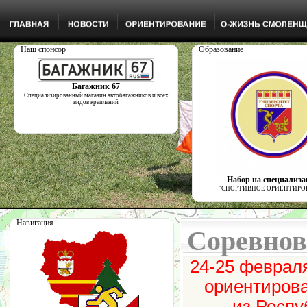
Наш спонсор
Образование
Багажник 67
Специализированный магазин автобагажников и всех
видов креплений
Набор на специализ
"СПОРТИВНОЕ ОРИЕНТИРО
Навигация
Соревно
24-25 феврал
ориентирова
из Респу