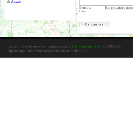
Админ
Вопрос:
Как расшифровывае
Ответ:
Разработка и техническая поддержка сайта
ИП Марченко А.А.
© 2009-2026
Ориентировщики Смоленской области (o-smolensk.ru)