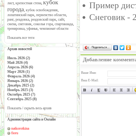
кубок
Пример дист
лист
,
крепостная стена
,
города
,
кубок освобождения
,
Снеговик - 
лопатинский парк
,
первенство области
,
ранг
,
реадовка
,
реадовский парк
,
сайт
,
смена
,
снеговик
,
соколья гора
,
спартакиада
,
тренировка
,
уфинья
,
чемпионат области
Показать все теги
Поделиться…
Архив новостей
Июль 2026 (2)
Добавление коммент
Май 2026 (4)
Апрель 2026 (6)
Март 2026 (1)
Ваше Имя:
Февраль 2026 (4)
Ваш E-Mail:
Январь 2026 (2)
Декабрь 2025 (2)
Ноябрь 2025 (3)
Октябрь 2025 (7)
Сентябрь 2025 (8)
Показать / скрыть весь архив
Администрация сайта и Онлайн
natkorotkina
fioru