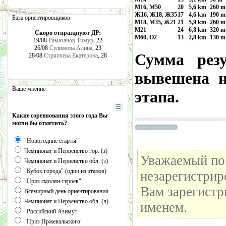
М16, М50
20
5,6 km
260 m
Ж16, Ж18, Ж35
17
4,6 km
190 m
База ориентировщиков
М18, М35, Ж21
21
5,9 km
260 m
М21
24
6,8 km
320 m
Скоро отпразднуют ДР:
М60, О2
13
2,8 km
130 m
19/08
Рамазанов Тимур
, 22
26/08
Сулимова Алина
, 23
Сумма резу
28/08
Стряпчева Екатерина
, 28
вывешена н
Ваше мнение
этапа.
Какие соревнования этого года Вы
могли бы отметить?
"Новогодние старты"
Чемпионат и Первенство гор. (з)
Уважаемый пос
Чемпионат и Первенство обл. (з)
"Кубок города" (один из этапов)
незарегистрир
"Приз смолян-героев"
Вам зарегистр
Всемирный день ориентирования
Чемпионат и Первенство обл. (л)
именем.
"Российский Азимут"
"Приз Пржевальского"