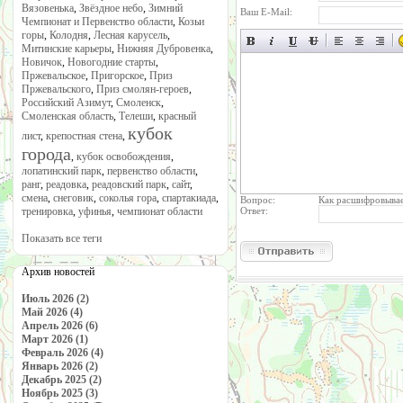
Вязовенька
,
Звёздное небо
,
Зимний
Ваш E-Mail:
Чемпионат и Первенство области
,
Козьи
горы
,
Колодня
,
Лесная карусель
,
Митинские карьеры
,
Нижняя Дубровенка
,
Новичок
,
Новогодние старты
,
Пржевальское
,
Пригорское
,
Приз
Пржевальского
,
Приз смолян-героев
,
Российский Азимут
,
Смоленск
,
Смоленская область
,
Телеши
,
красный
кубок
лист
,
крепостная стена
,
города
,
кубок освобождения
,
лопатинский парк
,
первенство области
,
ранг
,
реадовка
,
реадовский парк
,
сайт
,
смена
,
снеговик
,
соколья гора
,
спартакиада
,
Вопрос:
Как расшифровывае
тренировка
,
уфинья
,
чемпионат области
Ответ:
Показать все теги
Архив новостей
Июль 2026 (2)
Май 2026 (4)
Апрель 2026 (6)
Март 2026 (1)
Февраль 2026 (4)
Январь 2026 (2)
Декабрь 2025 (2)
Ноябрь 2025 (3)