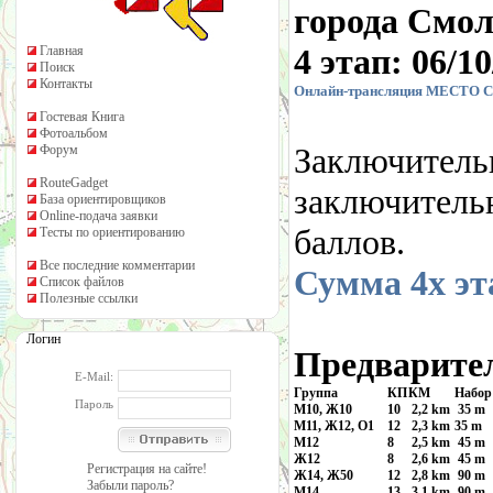
города Смо
4 этап: 06/1
Главная
Поиск
Контакты
Онлайн-трансляция
МЕСТО С
Гостевая Книга
Фотоальбом
Заключитель
Форум
RouteGadget
заключитель
База ориентировщиков
Online-подача заявки
баллов.
Тесты по ориентированию
Все последние комментарии
Сумма 4х эт
Список файлов
Полезные ссылки
Логин
Предварите
E-Mail:
Группа
КП
КМ
Набор
Пароль
М10, Ж10
10
2,2 km
35 m
М11, Ж12, О1
12
2,3 km
35 m
М12
8
2,5 km
45 m
Ж12
8
2,6 km
45 m
Регистрация на сайте!
Ж14, Ж50
12
2,8 km
90 m
Забыли пароль?
М14
13
3,1 km
90 m