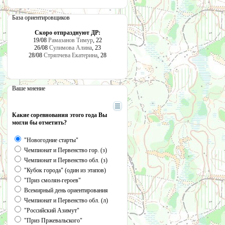
База ориентировщиков
Скоро отпразднуют ДР:
19/08
Рамазанов Тимур
, 22
26/08
Сулимова Алина
, 23
28/08
Стряпчева Екатерина
, 28
Ваше мнение
Какие соревнования этого года Вы
могли бы отметить?
"Новогодние старты"
Чемпионат и Первенство гор. (з)
Чемпионат и Первенство обл. (з)
"Кубок города" (один из этапов)
"Приз смолян-героев"
Всемирный день ориентирования
Чемпионат и Первенство обл. (л)
"Российский Азимут"
"Приз Пржевальского"