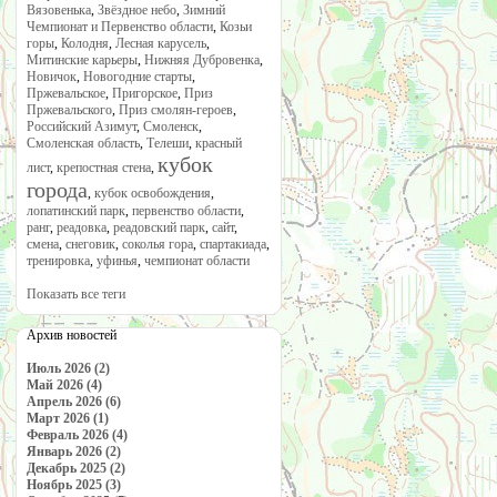
Вязовенька
,
Звёздное небо
,
Зимний
Чемпионат и Первенство области
,
Козьи
горы
,
Колодня
,
Лесная карусель
,
Митинские карьеры
,
Нижняя Дубровенка
,
Новичок
,
Новогодние старты
,
Пржевальское
,
Пригорское
,
Приз
Пржевальского
,
Приз смолян-героев
,
Российский Азимут
,
Смоленск
,
Смоленская область
,
Телеши
,
красный
кубок
лист
,
крепостная стена
,
города
,
кубок освобождения
,
лопатинский парк
,
первенство области
,
ранг
,
реадовка
,
реадовский парк
,
сайт
,
смена
,
снеговик
,
соколья гора
,
спартакиада
,
тренировка
,
уфинья
,
чемпионат области
Показать все теги
Архив новостей
Июль 2026 (2)
Май 2026 (4)
Апрель 2026 (6)
Март 2026 (1)
Февраль 2026 (4)
Январь 2026 (2)
Декабрь 2025 (2)
Ноябрь 2025 (3)