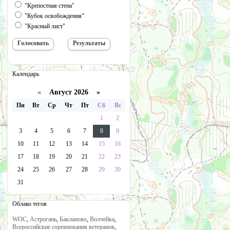
"Крепостная стена"
"Кубок освобождения"
"Красный лист"
Календарь
«
Август 2026 »
Пн
Вт
Ср
Чт
Пт
Сб
Вс
1
2
3
4
5
6
7
8
9
10
11
12
13
14
15
16
17
18
19
20
21
22
23
24
25
26
27
28
29
30
31
Облако тегов
WOC
,
Астрогань
,
Бакланово
,
Волчейка
,
Всероссийские соревнования ветеранов
,