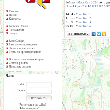
Рейтинг
МассКап 2024
по груп
Open1
Open2
Ж10
Ж12
Ж14
Ж
Главная
14.04 -
МассКап 1
Поиск
11.05 -
МассКап 2
Контакты
21.09 -
МассКап 3
05.10 -
МассКап 4
Гостевая Книга
Фотоальбом
Форум
Поделиться…
RouteGadget
База ориентировщиков
Online-подача заявки
Тесты по ориентированию
Все последние комментарии
Список файлов
Полезные ссылки
Логин
E-Mail:
Пароль
Регистрация на сайте!
Забыли пароль?