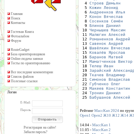
  4 
Строев Демьян
  5 
Кожин Леонид
  6 
Андреенков Илья
Главная
  7 
Конон Вячеслав
Поиск
  8 
Сосенков Семён
Контакты
  9 
Блинов Даниил
 10 
Чернышев Максим
Гостевая Книга
 11 
Малюгин Алексей
Фотоальбом
 12 
Романенков Андрей
Форум
 13 
Савенок Андрей
 14 
Шавёлкин Вячеслав
RouteGadget
 15 
Ковалёв Ярослав
База ориентировщиков
 16 
Баранов Матвей
Online-подача заявки
 17 
Маматченков Виктор
Тесты по ориентированию
 18 
Телеш Иван
 19 
Зарайский Александ
Все последние комментарии
 20 
Ткачев Владимир
Список файлов
 21 
Симонов Владислав
Полезные ссылки
 22 
Губченко Олег
 23 
Макеев Константин
Логин
 24 
Тронин Даниил
 25 
Бабушанов Алексей
E-Mail:
Пароль
Рейтинг
МассКап 2024
по груп
Open1
Open2
Ж10
Ж12
Ж14
Ж
14.04 -
МассКап 1
Регистрация на сайте!
11.05 -
МассКап 2
Забыли пароль?