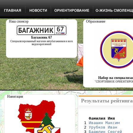
Наш спонсор
Образование
Багажник 67
Специализированный магазин автобагажников и всех
видов креплений
Набор на специализ
"СПОРТИВНОЕ ОРИЕНТИРО
Навигация
Результаты рейтинга
    Фамилия Имя       

  1 
Ивашин Максим
  2 
Урубков Иван
  3 
Бадюлин Сергей