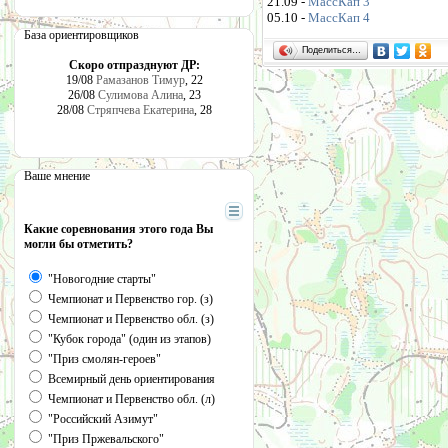
21.09 -
МассКап 3
05.10 -
МассКап 4
База ориентировщиков
Поделиться…
Скоро отпразднуют ДР:
19/08
Рамазанов Тимур
, 22
26/08
Сулимова Алина
, 23
28/08
Стряпчева Екатерина
, 28
Ваше мнение
Какие соревнования этого года Вы
могли бы отметить?
"Новогодние старты"
Чемпионат и Первенство гор. (з)
Чемпионат и Первенство обл. (з)
"Кубок города" (один из этапов)
"Приз смолян-героев"
Всемирный день ориентирования
Чемпионат и Первенство обл. (л)
"Российский Азимут"
"Приз Пржевальского"