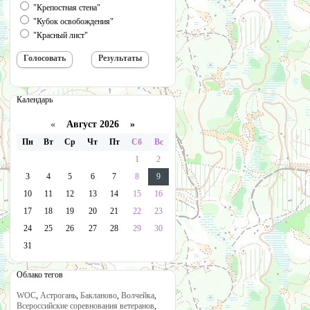
"Крепостная стена"
"Кубок освобождения"
"Красный лист"
Календарь
«
Август 2026 »
Пн
Вт
Ср
Чт
Пт
Сб
Вс
1
2
3
4
5
6
7
8
9
10
11
12
13
14
15
16
17
18
19
20
21
22
23
24
25
26
27
28
29
30
31
Облако тегов
WOC
,
Астрогань
,
Бакланово
,
Волчейка
,
Всероссийские соревнования ветеранов
,