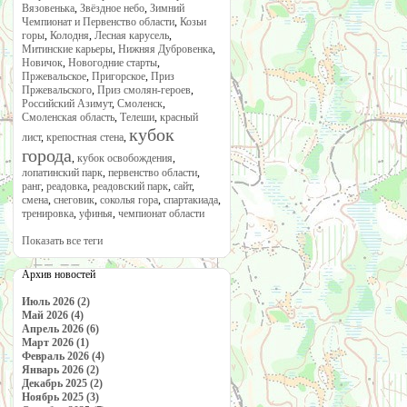
Вязовенька
,
Звёздное небо
,
Зимний
Чемпионат и Первенство области
,
Козьи
горы
,
Колодня
,
Лесная карусель
,
Митинские карьеры
,
Нижняя Дубровенка
,
Новичок
,
Новогодние старты
,
Пржевальское
,
Пригорское
,
Приз
Пржевальского
,
Приз смолян-героев
,
Российский Азимут
,
Смоленск
,
Смоленская область
,
Телеши
,
красный
кубок
лист
,
крепостная стена
,
города
,
кубок освобождения
,
лопатинский парк
,
первенство области
,
ранг
,
реадовка
,
реадовский парк
,
сайт
,
смена
,
снеговик
,
соколья гора
,
спартакиада
,
тренировка
,
уфинья
,
чемпионат области
Показать все теги
Архив новостей
Июль 2026 (2)
Май 2026 (4)
Апрель 2026 (6)
Март 2026 (1)
Февраль 2026 (4)
Январь 2026 (2)
Декабрь 2025 (2)
Ноябрь 2025 (3)