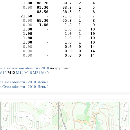
  1.00 
 88.70 
     89.7   2     4

  0.00 
 93.30 
     93.3   1     5

     - 
 88.50 
     88.5   1     6

 71.60 
     - 
     71.6   1     7

  0.00 
 65.30 
     65.3   1     8

  0.00 
  1.80 
      1.8   1     9

  1.00 
     - 
      1.0   1    10

  1.00 
     - 
      1.0   1    10

  1.00 
     - 
      1.0   1    10

  1.00 
     - 
      1.0   1    10

  0.00 
     - 
      0.0   0    14

  0.00 
     - 
      0.0   0    14

  0.00 
     - 
      0.0   0    14
во Смоленской области - 2010
по группам:
М10
М12
М14
М16
М21
М40
 Смол.области - 2010. День 1
 Смол.области - 2010. День 2