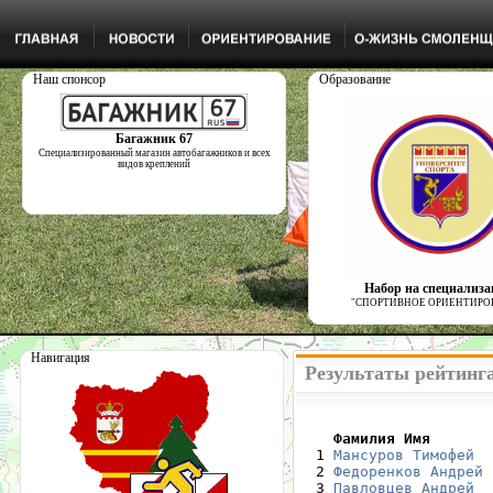
Наш спонсор
Образование
Багажник 67
Специализированный магазин автобагажников и всех
видов креплений
Набор на специализ
"СПОРТИВНОЕ ОРИЕНТИРО
Навигация
Результаты рейтинга
    Фамилия Имя       

  1 
Мансуров Тимофей
  2 
Федоренков Андрей
  3 
Павловцев Андрей