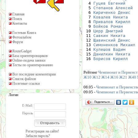
  4 
Гуцев Евгений
  5 
Степанов Алексей
  6 
Кириченко Денис
Главная
  7 
Ковалев Никита
Поиск
  8 
Привалов Кирилл
Контакты
  9 
Бойков Роман
 10 
Церр Дмитрий
Гостевая Книга
 11 
Савкин Никита
Фотоальбом
 12 
Щавинский Денис
Форум
 13 
Симоненков Михаил
 14 
Кулешов Вадим
RouteGadget
 15 
Данилкин Никита
База ориентировщиков
 16 
Борисов Кирилл
Online-подача заявки
Тесты по ориентированию
Рейтинг
Чемпионат и Первенст
Все последние комментарии
Ж10
Ж12
Ж14
Ж16
Ж21
Ж40
Список файлов
Полезные ссылки
08.05 -
Чемпионат и Первенство
09.05 -
Чемпионат и Первенство
Логин
Поделиться…
E-Mail:
Пароль
Регистрация на сайте!
Забыли пароль?