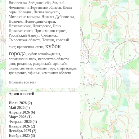
Вязовенька
,
Звёздное небо
,
Зимний
Чемпионат и Первенство области
,
Козьи
горы
,
Колодня
,
Лесная карусель
,
Митинские карьеры
,
Нижняя Дубровенка
,
Новичок
,
Новогодние старты
,
Пржевальское
,
Пригорское
,
Приз
Пржевальского
,
Приз смолян-героев
,
Российский Азимут
,
Смоленск
,
Смоленская область
,
Телеши
,
красный
кубок
лист
,
крепостная стена
,
города
,
кубок освобождения
,
лопатинский парк
,
первенство области
,
ранг
,
реадовка
,
реадовский парк
,
сайт
,
смена
,
снеговик
,
соколья гора
,
спартакиада
,
тренировка
,
уфинья
,
чемпионат области
Показать все теги
Архив новостей
Июль 2026 (2)
Май 2026 (4)
Апрель 2026 (6)
Март 2026 (1)
Февраль 2026 (4)
Январь 2026 (2)
Декабрь 2025 (2)
Ноябрь 2025 (3)