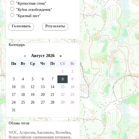
"Крепостная стена"
"Кубок освобождения"
"Красный лист"
Календарь
«
Август 2026 »
Пн
Вт
Ср
Чт
Пт
Сб
Вс
1
2
3
4
5
6
7
8
9
10
11
12
13
14
15
16
17
18
19
20
21
22
23
24
25
26
27
28
29
30
31
Облако тегов
WOC
,
Астрогань
,
Бакланово
,
Волчейка
,
Всероссийские соревнования ветеранов
,