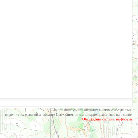
Нашли ошибку, или опечатку в каких-либо данных:
выделите их мышкой и нажмите
Ctrl+Enter
, затем введите правильное написание.
Обсуждение системы на форуме