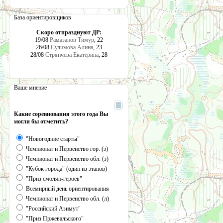
База ориентировщиков
Скоро отпразднуют ДР:
19/08
Рамазанов Тимур
, 22
26/08
Сулимова Алина
, 23
28/08
Стряпчева Екатерина
, 28
Ваше мнение
Какие соревнования этого года Вы
могли бы отметить?
"Новогодние старты"
Чемпионат и Первенство гор. (з)
Чемпионат и Первенство обл. (з)
"Кубок города" (один из этапов)
"Приз смолян-героев"
Всемирный день ориентирования
Чемпионат и Первенство обл. (л)
"Российский Азимут"
"Приз Пржевальского"