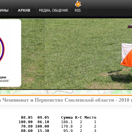
ацию
ВАНИЕ"
 Чемпионат и Первенство Смоленской области - 2010 
         
08.05  
09.05  
   Сумма К-С Место
100.00 
 86.10 
    186.1   2     1

 70.80 
100.00 
    170.8   2     2

 80.60 
 15.30 
     95.9   2     3
