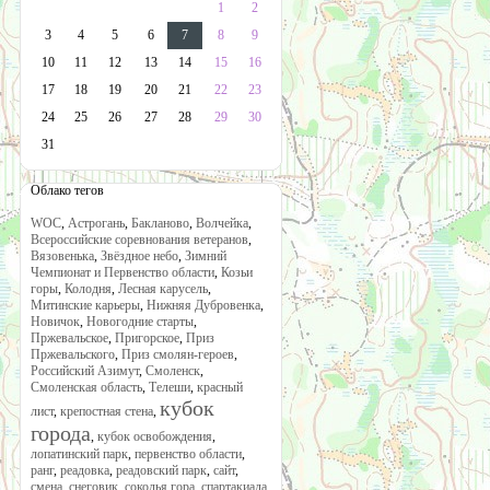
1
2
3
4
5
6
7
8
9
10
11
12
13
14
15
16
17
18
19
20
21
22
23
24
25
26
27
28
29
30
31
Облако тегов
WOC
,
Астрогань
,
Бакланово
,
Волчейка
,
Всероссийские соревнования ветеранов
,
Вязовенька
,
Звёздное небо
,
Зимний
Чемпионат и Первенство области
,
Козьи
горы
,
Колодня
,
Лесная карусель
,
Митинские карьеры
,
Нижняя Дубровенка
,
Новичок
,
Новогодние старты
,
Пржевальское
,
Пригорское
,
Приз
Пржевальского
,
Приз смолян-героев
,
Российский Азимут
,
Смоленск
,
Смоленская область
,
Телеши
,
красный
кубок
лист
,
крепостная стена
,
города
,
кубок освобождения
,
лопатинский парк
,
первенство области
,
ранг
,
реадовка
,
реадовский парк
,
сайт
,
смена
,
снеговик
,
соколья гора
,
спартакиада
,