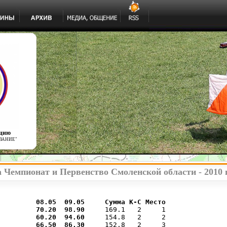
ацию
ВАНИЕ"
 Чемпионат и Первенство Смоленской области - 2010 
         
08.05  
09.05  
   Сумма К-С Место
 70.20 
 98.90 
    169.1   2     1

 60.20 
 94.60 
    154.8   2     2

 66.50 
 86.30 
    152.8   2     3
