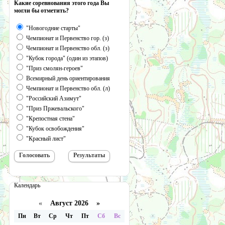
Какие соревнования этого года Вы
могли бы отметить?
"Новогодние старты"
Чемпионат и Первенство гор. (з)
Чемпионат и Первенство обл. (з)
"Кубок города" (один из этапов)
"Приз смолян-героев"
Всемирный день ориентирования
Чемпионат и Первенство обл. (л)
"Российский Азимут"
"Приз Пржевальского"
"Крепостная стена"
"Кубок освобождения"
"Красный лист"
Календарь
«
Август 2026 »
Пн
Вт
Ср
Чт
Пт
Сб
Вс