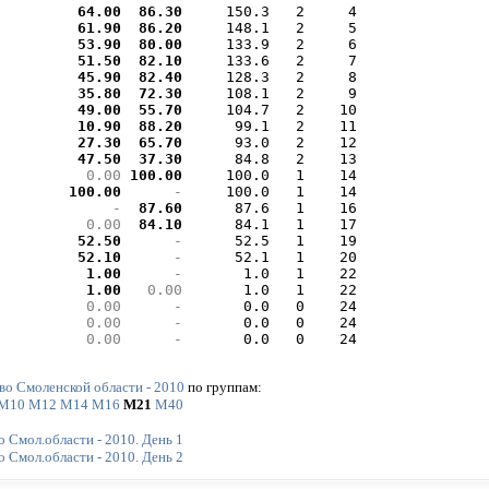
 64.00 
 86.30 
    150.3   2     4

 61.90 
 86.20 
    148.1   2     5

 53.90 
 80.00 
    133.9   2     6

 51.50 
 82.10 
    133.6   2     7

 45.90 
 82.40 
    128.3   2     8

 35.80 
 72.30 
    108.1   2     9

 49.00 
 55.70 
    104.7   2    10

 10.90 
 88.20 
     99.1   2    11

 27.30 
 65.70 
     93.0   2    12

 47.50 
 37.30 
     84.8   2    13

  0.00 
100.00 
    100.0   1    14

100.00 
     - 
    100.0   1    14

     - 
 87.60 
     87.6   1    16

  0.00 
 84.10 
     84.1   1    17

 52.50 
     - 
     52.5   1    19

 52.10 
     - 
     52.1   1    20

  1.00 
     - 
      1.0   1    22

  1.00 
  0.00 
      1.0   1    22

  0.00 
     - 
      0.0   0    24

  0.00 
     - 
      0.0   0    24

  0.00 
     - 
      0.0   0    24
во Смоленской области - 2010
по группам:
М10
М12
М14
М16
М21
М40
 Смол.области - 2010. День 1
 Смол.области - 2010. День 2