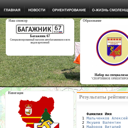
Наш спонсор
Образование
Багажник 67
Специализированный магазин автобагажников и всех
видов креплений
Набор на специализ
"СПОРТИВНОЕ ОРИЕНТИРО
Навигация
Результаты рейтинга
    Фамилия Имя       

  1 
Мальченков Алексей
  2 
Якушев Валентин
  3 
Майоров Виталий