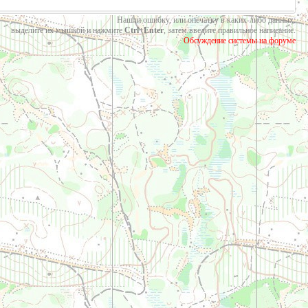
Нашли ошибку, или опечатку в каких-либо данных:
выделите их мышкой и нажмите
Ctrl+Enter
, затем введите правильное написание.
Обсуждение системы на форуме