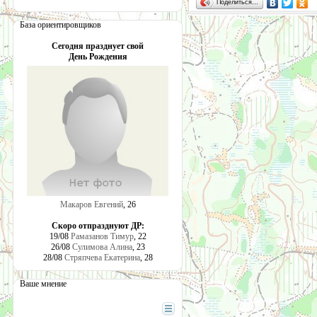
Поделиться…
База ориентировщиков
Сегодня празднует свой
День Рождения
Макаров Евгений
, 26
Скоро отпразднуют ДР:
19/08
Рамазанов Тимур
, 22
26/08
Сулимова Алина
, 23
28/08
Стряпчева Екатерина
, 28
Ваше мнение