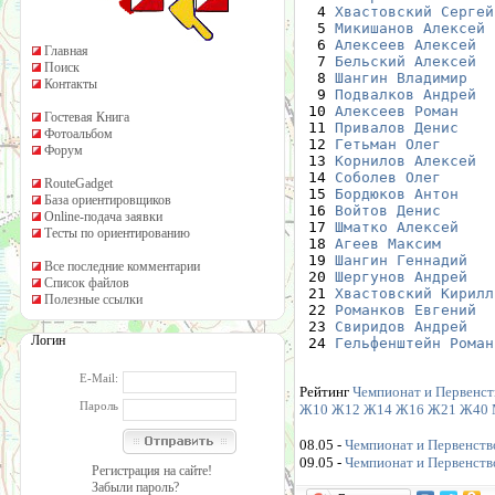
  4 
Хвастовский Сергей
  5 
Микишанов Алексей
  6 
Алексеев Алексей
Главная
  7 
Бельский Алексей
Поиск
  8 
Шангин Владимир
Контакты
  9 
Подвалков Андрей
 10 
Алексеев Роман
Гостевая Книга
 11 
Привалов Денис
Фотоальбом
 12 
Гетьман Олег
Форум
 13 
Корнилов Алексей
 14 
Соболев Олег
RouteGadget
 15 
Бордюков Антон
База ориентировщиков
 16 
Войтов Денис
Online-подача заявки
 17 
Шматко Алексей
Тесты по ориентированию
 18 
Агеев Максим
 19 
Шангин Геннадий
Все последние комментарии
 20 
Шергунов Андрей
Список файлов
 21 
Хвастовский Кирилл
Полезные ссылки
 22 
Романков Евгений
 23 
Свиридов Андрей
Логин
 24 
Гельфенштейн Роман
E-Mail:
Рейтинг
Чемпионат и Первенст
Пароль
Ж10
Ж12
Ж14
Ж16
Ж21
Ж40
08.05 -
Чемпионат и Первенство
09.05 -
Чемпионат и Первенство
Регистрация на сайте!
Забыли пароль?