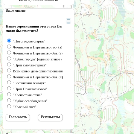
Ваше мнение
Какие соревнования этого года Вы
могли бы отметить?
"Новогодние старты"
Чемпионат и Первенство гор. (з)
Чемпионат и Первенство обл. (з)
"Кубок города" (один из этапов)
"Приз смолян-героев"
Всемирный день ориентирования
Чемпионат и Первенство обл. (л)
"Российский Азимут"
"Приз Пржевальского"
"Крепостная стена"
"Кубок освобождения"
"Красный лист"