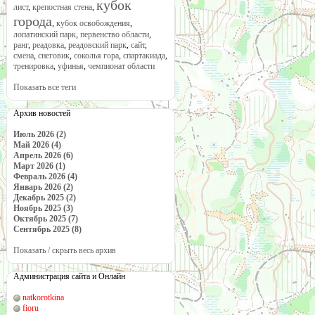
кубок
лист
,
крепостная стена
,
города
,
кубок освобождения
,
лопатинский парк
,
первенство области
,
ранг
,
реадовка
,
реадовский парк
,
сайт
,
смена
,
снеговик
,
соколья гора
,
спартакиада
,
тренировка
,
уфинья
,
чемпионат области
Показать все теги
Архив новостей
Июль 2026 (2)
Май 2026 (4)
Апрель 2026 (6)
Март 2026 (1)
Февраль 2026 (4)
Январь 2026 (2)
Декабрь 2025 (2)
Ноябрь 2025 (3)
Октябрь 2025 (7)
Сентябрь 2025 (8)
Показать / скрыть весь архив
Администрация сайта и Онлайн
natkorotkina
fioru