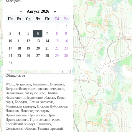
Календарь
«
Август 2026 »
Пн
Вт
Ср
Чт
Пт
Сб
Вс
1
2
3
4
5
6
7
8
9
10
11
12
13
14
15
16
17
18
19
20
21
22
23
24
25
26
27
28
29
30
31
Облако тегов
WOC
,
Астрогань
,
Бакланово
,
Волчейка
,
Всероссийские соревнования ветеранов
,
Вязовенька
,
Звёздное небо
,
Зимний
Чемпионат и Первенство области
,
Козьи
горы
,
Колодня
,
Лесная карусель
,
Митинские карьеры
,
Нижняя Дубровенка
,
Новичок
,
Новогодние старты
,
Пржевальское
,
Пригорское
,
Приз
Пржевальского
,
Приз смолян-героев
,
Российский Азимут
,
Смоленск
,
Смоленская область
,
Телеши
,
красный