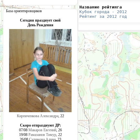
Название рейтинга       
База ориентировщиков
Кубок города - 2012
     
Рейтинг за 2012 год
     
Сегодня празднует свой
День Рождения
Кирпиченкова Александра
, 22
Скоро отпразднуют ДР:
07/08
Макаров Евгений
, 26
19/08
Рамазанов Тимур
, 22
26/08
Сулимова Алина
, 23