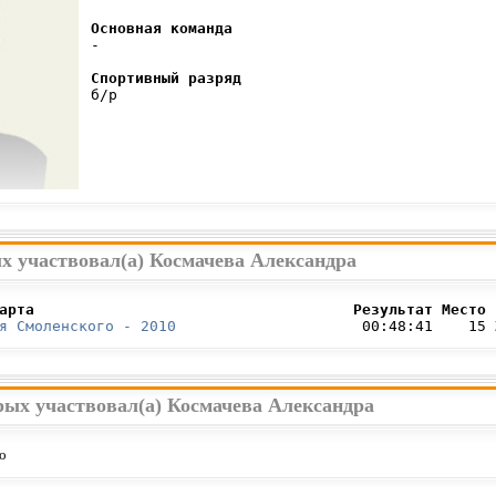
Основная команда
 -

Спортивный разряд
 б/р

х участвовал(а) Космачева Александра
арта                                    Результат Место 
я Смоленского - 2010
                     00:48:41    15 
рых участвовал(а) Космачева Александра
о