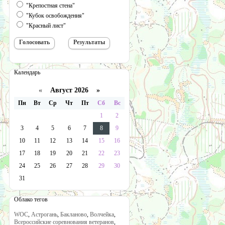
"Крепостная стена"
"Кубок освобождения"
"Красный лист"
Календарь
«
Август 2026 »
Пн
Вт
Ср
Чт
Пт
Сб
Вс
1
2
3
4
5
6
7
8
9
10
11
12
13
14
15
16
17
18
19
20
21
22
23
24
25
26
27
28
29
30
31
Облако тегов
WOC
,
Астрогань
,
Бакланово
,
Волчейка
,
Всероссийские соревнования ветеранов
,