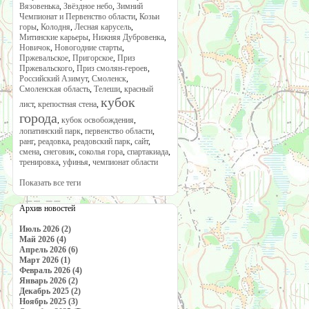
Вязовенька
,
Звёздное небо
,
Зимний
Чемпионат и Первенство области
,
Козьи
горы
,
Колодня
,
Лесная карусель
,
Митинские карьеры
,
Нижняя Дубровенка
,
Новичок
,
Новогодние старты
,
Пржевальское
,
Пригорское
,
Приз
Пржевальского
,
Приз смолян-героев
,
Российский Азимут
,
Смоленск
,
Смоленская область
,
Телеши
,
красный
кубок
лист
,
крепостная стена
,
города
,
кубок освобождения
,
лопатинский парк
,
первенство области
,
ранг
,
реадовка
,
реадовский парк
,
сайт
,
смена
,
снеговик
,
соколья гора
,
спартакиада
,
тренировка
,
уфинья
,
чемпионат области
Показать все теги
Архив новостей
Июль 2026 (2)
Май 2026 (4)
Апрель 2026 (6)
Март 2026 (1)
Февраль 2026 (4)
Январь 2026 (2)
Декабрь 2025 (2)
Ноябрь 2025 (3)