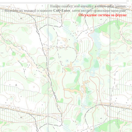
Нашли ошибку, или опечатку в каких-либо данных:
выделите их мышкой и нажмите
Ctrl+Enter
, затем введите правильное написание.
Обсуждение системы на форуме