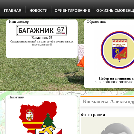
Наш спонсор
Образование
Багажник 67
Специализированный магазин автобагажников и всех
видов креплений
Набор на специализ
"СПОРТИВНОЕ ОРИЕНТИРО
Навигация
Космачева Александ
Фотография            