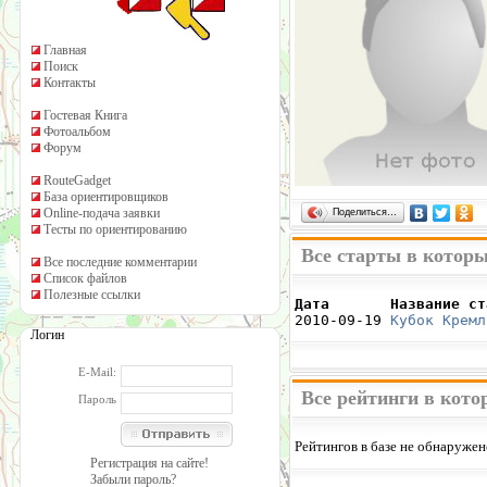
Главная
Поиск
Контакты
Гостевая Книга
Фотоальбом
Форум
RouteGadget
База ориентировщиков
Online-подача заявки
Поделиться…
Тесты по ориентированию
Все старты в которы
Все последние комментарии
Список файлов
Полезные ссылки
Дата       Название ст

2010-09-19 
Кубок Кремл
Логин
E-Mail:
Все рейтинги в кото
Пароль
Рейтингов в базе не обнаружен
Регистрация на сайте!
Забыли пароль?