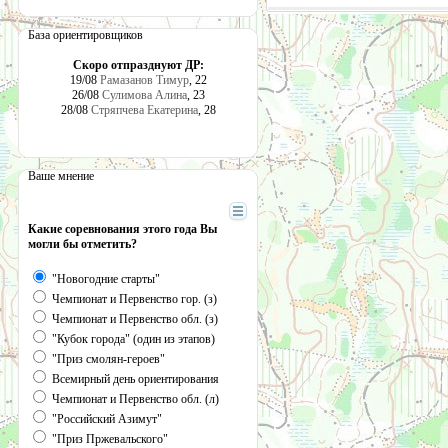
База ориентировщиков
Скоро отпразднуют ДР:
19/08
Рамазанов Тимур
, 22
26/08
Сулимова Алина
, 23
28/08
Стряпчева Екатерина
, 28
Ваше мнение
Какие соревнования этого года Вы
могли бы отметить?
"Новогодние старты"
Чемпионат и Первенство гор. (з)
Чемпионат и Первенство обл. (з)
"Кубок города" (один из этапов)
"Приз смолян-героев"
Всемирный день ориентирования
Чемпионат и Первенство обл. (л)
"Российский Азимут"
"Приз Пржевальского"