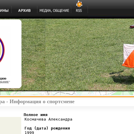
ацию
ВАНИЕ"
ра - Информация о спортсмене
          Полное имя
 Космачева Александра

Год (дата) рождения
 1999
