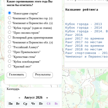
Какие соревнования этого года Вы
могли бы отметить?
Название рейтинга     
                      
"Новогодние старты"
                      
Чемпионат и Первенство гор. (з)
                      
Чемпионат и Первенство обл. (з)
Кубок города - 2013
   
Кубок города - 2014
   
"Кубок города" (один из этапов)
Кубок города - 2014. В
"Приз смолян-героев"
Ранг 2016
             
Всемирный день ориентирования
ранг 2017 по времени
  
Ранг 2017 по местам
   
Чемпионат и Первенство обл. (л)
Ранг 2018 по времени
  
"Российский Азимут"
Ранг 2018 по местам
   
"Приз Пржевальского"
Ранг спортсменов - 201
Чемпионат и Первенство
"Крепостная стена"
"Кубок освобождения"
"Красный лист"
Календарь
«
Август 2026 »
Пн
Вт
Ср
Чт
Пт
Сб
Вс