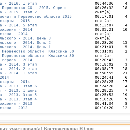
а - 2016. I этап
                         00:44:36     4 
 Первенство СО - 2015. Спринт
            00:26:32    18 
а - 2015. Этап 2
                         снят(а)        
ионат и Первенство области 2015
          00:17:01     4 
старты - 2015
                            снят(а)        
а - 2014. 5 этап
                         00:13:07     4 
ождения - 2014
                           00:35:21    10 
стена - 2014
                             снят(а)        
льского - 2014. День 3
                   снят(а)        
льского - 2014. День 2
                   00:28:26    15 
льского - 2014. День 1
                   00:21:01     5 
 Первенство области. Классика 50
         00:31:03     2 
 Первенство области. Классика 30
         снят(а)        
-героев - 2014
                           00:20:42     3 
а - 2014. 3 этап
                         00:18:02     3 
а - 2014. 2 этап
                         00:38:17    18 
а - 2014. 1 этап
                         00:50:55    21 
2014
                                     00:24:41     6 
старты - 2014
                            00:28:25    17 
а - 2013. Этап 6
                         00:24:28     4 
т - 2013. 1 день
                         00:29:25     7 
а - 2013. Этап 5
                         00:25:53    19 
а - 2013. Этап 4
                         00:10:26     9 
ождения - 2013
                           00:41:34     8 
стена - 2013
                             00:10:20    12 
орых участвовал(а) Костюченкова Юлия