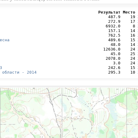
                                        Результат Место 
                                            487.9    19 
                                            272.9    17 
                                           6932.0     8 
                                            157.1    14 
                                            762.5    16 
есна
                                        489.6    15 
                                             48.0    14 
                                          12636.0    24 
                                             45.0    25 
                                           2078.0    24 
                                              3.0    24 
3
                                           242.6    15 
 области - 2014
                             295.3    10 