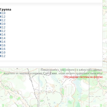
Группа
Ж10
Ж12
Ж12
Ж10
Ж12
Ж12
Ж14
Ж14
Ж14
Ж16
Ж16
Ж10
Ж12
Нашли ошибку, или опечатку в каких-либо данных:
выделите их мышкой и нажмите
Ctrl+Enter
, затем введите правильное написание.
Обсуждение системы на форуме