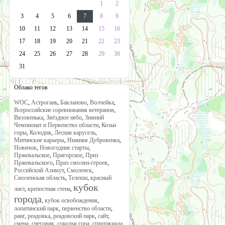
1
2
3
4
5
6
7
8
9
10
11
12
13
14
15
16
17
18
19
20
21
22
23
24
25
26
27
28
29
30
31
Облако тегов
WOC
,
Астрогань
,
Бакланово
,
Волчейка
,
Всероссийские соревнования ветеранов
,
Вязовенька
,
Звёздное небо
,
Зимний
Чемпионат и Первенство области
,
Козьи
горы
,
Колодня
,
Лесная карусель
,
Митинские карьеры
,
Нижняя Дубровенка
,
Новичок
,
Новогодние старты
,
Пржевальское
,
Пригорское
,
Приз
Пржевальского
,
Приз смолян-героев
,
Российский Азимут
,
Смоленск
,
Смоленская область
,
Телеши
,
красный
кубок
лист
,
крепостная стена
,
города
,
кубок освобождения
,
лопатинский парк
,
первенство области
,
ранг
,
реадовка
,
реадовский парк
,
сайт
,
смена
,
снеговик
,
соколья гора
,
спартакиада
,