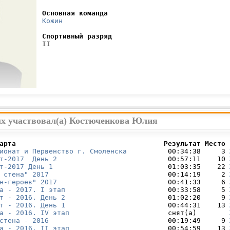
Основная команда
Кожин
Спортивный разряд
 II

ых участвовал(а) Костюченкова Юлия
арта                                    Результат Место 
ионат и Первенство г. Смоленска
          00:34:38     3 
т-2017  День 2
                           00:57:11    10 
т-2017 День 1
                            01:03:35    22 
 стена" 2017
                             00:14:19     2 
н-героев" 2017
                           00:41:33     6 
а - 2017. I этап
                         00:33:58     5 
т - 2016. День 2
                         01:02:20     9 
т - 2016. День 1
                         00:44:31    13 
а - 2016. IV этап
                        снят(а)        
стена - 2016
                             00:19:49     9 
а - 2016. II этап
                        00:54:59    13 