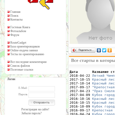
Главная
Поиск
Контакты
Гостевая Книга
Фотоальбом
Форум
RouteGadget
База ориентировщиков
Online-подача заявки
Поделиться…
Тесты по ориентированию
Все старты в котор
Все последние комментарии
Список файлов
Полезные ссылки
Дата       Название ст

2018-04-22 
Летний Чемп
Логин
2017-10-15 
Красный лис
2017-10-14 
Красный лис
2017-09-17 
"Крепостная
E-Mail:
2017-04-23 
"Приз Смоля
Пароль
2017-04-09 
Кубок город
2016-10-16 
Красный лис
2016-10-15 
Красный лис
2016-10-09 
Кубок город
Регистрация на сайте!
2016-09-17 
Крепостная 
Забыли пароль?
2016-04-24 
Кубок город