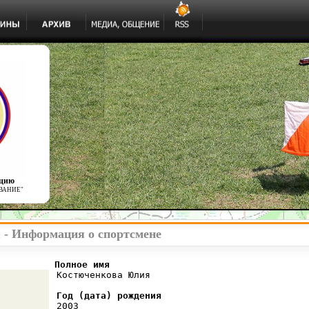
ацию
ВАНИЕ"
- Информация о спортсмене
          Полное имя
 Костюченкова Юлия

Год (дата) рождения
 2003
