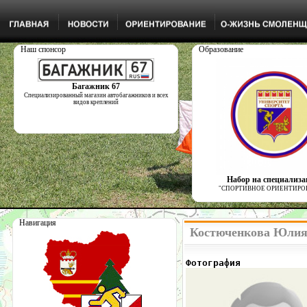
Наш спонсор
Образование
Багажник 67
Специализированный магазин автобагажников и всех
видов креплений
Набор на специализ
"СПОРТИВНОЕ ОРИЕНТИРО
Навигация
Костюченкова Юлия 
Фотография            