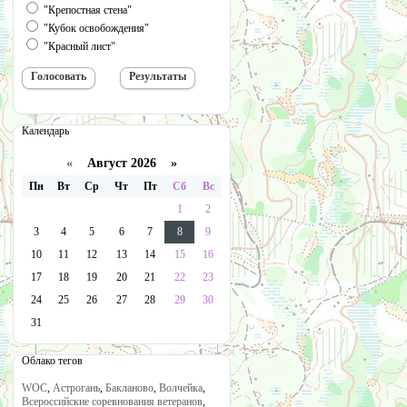
"Крепостная стена"
"Кубок освобождения"
"Красный лист"
Календарь
«
Август 2026 »
Пн
Вт
Ср
Чт
Пт
Сб
Вс
1
2
3
4
5
6
7
8
9
10
11
12
13
14
15
16
17
18
19
20
21
22
23
24
25
26
27
28
29
30
31
Облако тегов
WOC
,
Астрогань
,
Бакланово
,
Волчейка
,
Всероссийские соревнования ветеранов
,