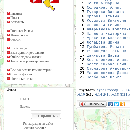
  5 
Шангина Марина
    
  6 
Солодкова Алина
   
  7 
Гусарова Варвара
  
Главная
  8 
Орлова Татьяна
    
Поиск
  9 
Ковалёва Виктория
 
Контакты
 10 
Ильина Ангелина
   
 11 
Аверьянова Кристин
Гостевая Книга
 12 
Павлова Екатерина
 
Фотоальбом
 13 
Удовенко Александр
Форум
 14 
Лопашова Ирина
    
 15 
Гумбатова Рената
  
RouteGadget
 16 
Рязанцева Татьяна
 
База ориентировщиков
 17 
Шакурова Дарья
    
Online-подача заявки
 18 
Костюченкова Алина
Тесты по ориентированию
 19 
Костюченкова Юлия
 
 20 
Столярова Анастаси
Все последние комментарии
 21 
Малинченкова Даяна
Список файлов
 22 
Щербакова Ольга
   
Полезные ссылки
Логин
Результаты
Кубок города - 2014.
Ж10
Ж12
Ж14
Ж16
Ж18
Ж21
E-Mail:
Поделиться…
Пароль
Регистрация на сайте!
Забыли пароль?