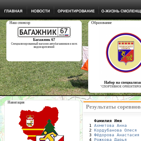
Наш спонсор
Образование
Багажник 67
Специализированный магазин автобагажников и всех
видов креплений
Набор на специализ
"СПОРТИВНОЕ ОРИЕНТИРО
Навигация
Результаты соревнова
    Фамилия Имя       

  1 
Ахметова Анна
     
  2 
Кордубанова Олеся
 
  3 
Фёдорова Анастасия
  4 
Рожкова Дарья
     