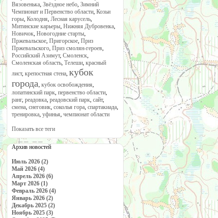
Вязовенька
,
Звёздное небо
,
Зимний
Чемпионат и Первенство области
,
Козьи
горы
,
Колодня
,
Лесная карусель
,
Митинские карьеры
,
Нижняя Дубровенка
,
Новичок
,
Новогодние старты
,
Пржевальское
,
Пригорское
,
Приз
Пржевальского
,
Приз смолян-героев
,
Российский Азимут
,
Смоленск
,
Смоленская область
,
Телеши
,
красный
кубок
лист
,
крепостная стена
,
города
,
кубок освобождения
,
лопатинский парк
,
первенство области
,
ранг
,
реадовка
,
реадовский парк
,
сайт
,
смена
,
снеговик
,
соколья гора
,
спартакиада
,
тренировка
,
уфинья
,
чемпионат области
Показать все теги
Архив новостей
Июль 2026 (2)
Май 2026 (4)
Апрель 2026 (6)
Март 2026 (1)
Февраль 2026 (4)
Январь 2026 (2)
Декабрь 2025 (2)
Ноябрь 2025 (3)