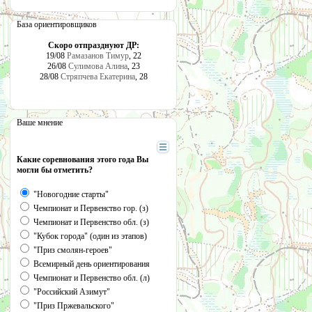
База ориентировщиков
Скоро отпразднуют ДР:
19/08
Рамазанов Тимур
, 22
26/08
Сулимова Алина
, 23
28/08
Стряпчева Екатерина
, 28
Ваше мнение
Какие соревнования этого года Вы
могли бы отметить?
"Новогодние старты"
Чемпионат и Первенство гор. (з)
Чемпионат и Первенство обл. (з)
"Кубок города" (один из этапов)
"Приз смолян-героев"
Всемирный день ориентирования
Чемпионат и Первенство обл. (л)
"Российский Азимут"
"Приз Пржевальского"