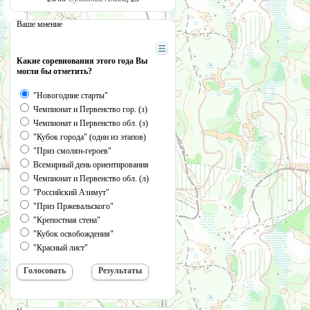
Ваше мнение
Какие соревнования этого года Вы
могли бы отметить?
"Новогодние старты"
Чемпионат и Первенство гор. (з)
Чемпионат и Первенство обл. (з)
"Кубок города" (один из этапов)
"Приз смолян-героев"
Всемирный день ориентирования
Чемпионат и Первенство обл. (л)
"Российский Азимут"
"Приз Пржевальского"
"Крепостная стена"
"Кубок освобождения"
"Красный лист"