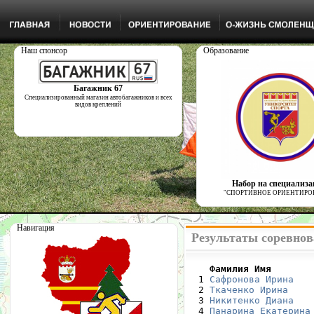
Наш спонсор
Образование
Багажник 67
Специализированный магазин автобагажников и всех
видов креплений
Набор на специализ
"СПОРТИВНОЕ ОРИЕНТИРО
Навигация
Результаты соревнова
    Фамилия Имя       

  1 
Сафронова Ирина
   
  2 
Ткаченко Ирина
    
  3 
Никитенко Диана
   
  4 
Панарина Екатерина