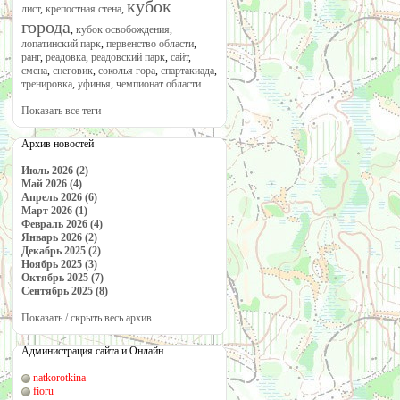
кубок
лист
,
крепостная стена
,
города
,
кубок освобождения
,
лопатинский парк
,
первенство области
,
ранг
,
реадовка
,
реадовский парк
,
сайт
,
смена
,
снеговик
,
соколья гора
,
спартакиада
,
тренировка
,
уфинья
,
чемпионат области
Показать все теги
Архив новостей
Июль 2026 (2)
Май 2026 (4)
Апрель 2026 (6)
Март 2026 (1)
Февраль 2026 (4)
Январь 2026 (2)
Декабрь 2025 (2)
Ноябрь 2025 (3)
Октябрь 2025 (7)
Сентябрь 2025 (8)
Показать / скрыть весь архив
Администрация сайта и Онлайн
natkorotkina
fioru