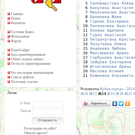
  5 
Силеверстова Алёна
  6 
Бакулина Анастасия
  7 
Микосиянчик Анаста
Главная
  8 
Балихина Юлия
     
Поиск
  9 
Горнак Екатерина
  
Контакты
 10 
Поляничева Анастас
 11 
Конева Аделина
    
Гостевая Книга
 12 
Гурко Анастасия
   
Фотоальбом
 13 
Петрачугина Кристи
Форум
 14 
Лазуткина Алина
   
 15 
Ананьева Любовь
   
RouteGadget
 16 
Максименко Арина
  
База ориентировщиков
 17 
Горбунова Анастаси
Online-подача заявки
 18 
Зайцева Екатерина
 
Тесты по ориентированию
 19 
Игнатенкова Арина
 
 20 
Маслова Ксения
    
Все последние комментарии
 21 
Кожекина Елизавета
Список файлов
Полезные ссылки
Результаты
Кубок города - 2014.
Логин
Ж10
Ж12
Ж14
Ж16
Ж18
Ж21
E-Mail:
Поделиться…
Пароль
Регистрация на сайте!
Забыли пароль?