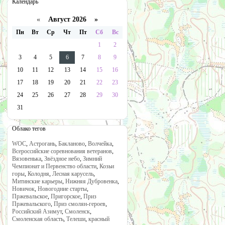
Календарь
«
Август 2026 »
Пн
Вт
Ср
Чт
Пт
Сб
Вс
1
2
3
4
5
6
7
8
9
10
11
12
13
14
15
16
17
18
19
20
21
22
23
24
25
26
27
28
29
30
31
Облако тегов
WOC
,
Астрогань
,
Бакланово
,
Волчейка
,
Всероссийские соревнования ветеранов
,
Вязовенька
,
Звёздное небо
,
Зимний
Чемпионат и Первенство области
,
Козьи
горы
,
Колодня
,
Лесная карусель
,
Митинские карьеры
,
Нижняя Дубровенка
,
Новичок
,
Новогодние старты
,
Пржевальское
,
Пригорское
,
Приз
Пржевальского
,
Приз смолян-героев
,
Российский Азимут
,
Смоленск
,
Смоленская область
,
Телеши
,
красный