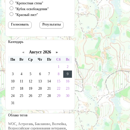
"Крепостная стена"
"Кубок освобождения"
"Красный лист"
Календарь
«
Август 2026 »
Пн
Вт
Ср
Чт
Пт
Сб
Вс
1
2
3
4
5
6
7
8
9
10
11
12
13
14
15
16
17
18
19
20
21
22
23
24
25
26
27
28
29
30
31
Облако тегов
WOC
,
Астрогань
,
Бакланово
,
Волчейка
,
Всероссийские соревнования ветеранов
,