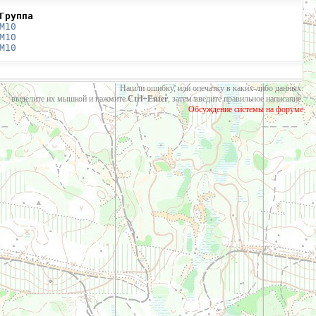
Группа
М10
М10
М10
Нашли ошибку, или опечатку в каких-либо данных:
выделите их мышкой и нажмите
Ctrl+Enter
, затем введите правильное написание.
Обсуждение системы на форуме