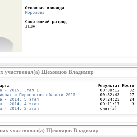
Основная команда
Морозова
Спортивный разряд
 IIIю

ых участвовал(а) Щеховцов Владимир
арта                                    Результат Место 
а - 2015. Этап 1
                         00:38:12    32 
ионат и Первенство области 2015
          00:32:43    27 
а - 2014. 5 этап
                         00:24:23    24 
а - 2014. 4 этап
                         00:11:17     3 
а - 2014. 2 этап
                         снят(а)        
орых участвовал(а) Щеховцов Владимир