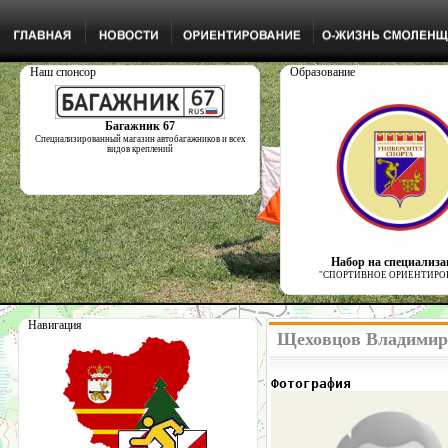
Наш спонсор
Образование
Багажник 67
Специализированный магазин автобагажников и всех
видов креплений
Набор на специализ
"СПОРТИВНОЕ ОРИЕНТИРО
Навигация
Щеховцов Владимир 
Фотография            