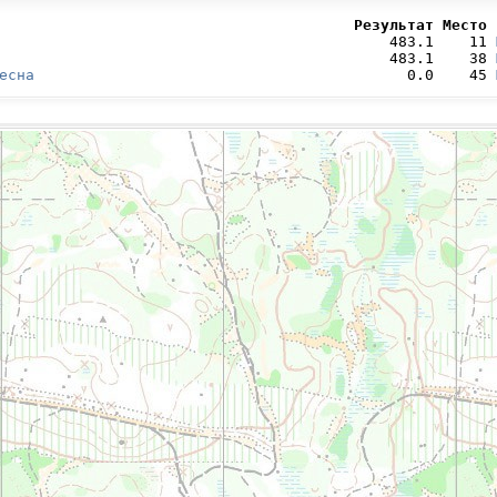
                                        Результат Место 
                                            483.1    11 
                                            483.1    38 
есна
                                          0.0    45 