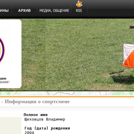
ацию
ВАНИЕ"
- Информация о спортсмене
          Полное имя
 Щеховцов Владимир

Год (дата) рождения
 2004
