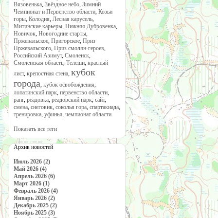
Вязовенька
,
Звёздное небо
,
Зимний
Чемпионат и Первенство области
,
Козьи
горы
,
Колодня
,
Лесная карусель
,
Митинские карьеры
,
Нижняя Дубровенка
,
Новичок
,
Новогодние старты
,
Пржевальское
,
Пригорское
,
Приз
Пржевальского
,
Приз смолян-героев
,
Российский Азимут
,
Смоленск
,
Смоленская область
,
Телеши
,
красный
кубок
лист
,
крепостная стена
,
города
,
кубок освобождения
,
лопатинский парк
,
первенство области
,
ранг
,
реадовка
,
реадовский парк
,
сайт
,
смена
,
снеговик
,
соколья гора
,
спартакиада
,
тренировка
,
уфинья
,
чемпионат области
Показать все теги
Архив новостей
Июль 2026 (2)
Май 2026 (4)
Апрель 2026 (6)
Март 2026 (1)
Февраль 2026 (4)
Январь 2026 (2)
Декабрь 2025 (2)
Ноябрь 2025 (3)