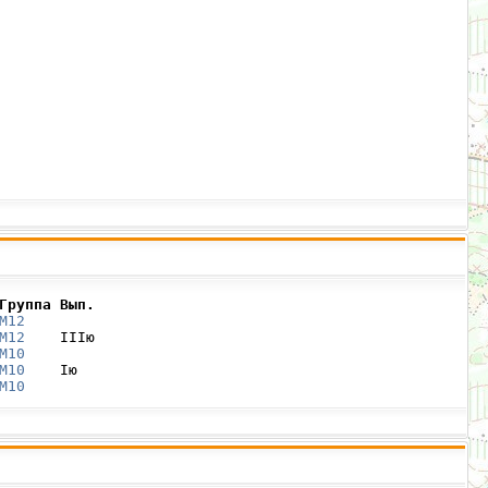
Группа Вып.
М12
М12
    IIIю

М10
М10
    Iю

М10