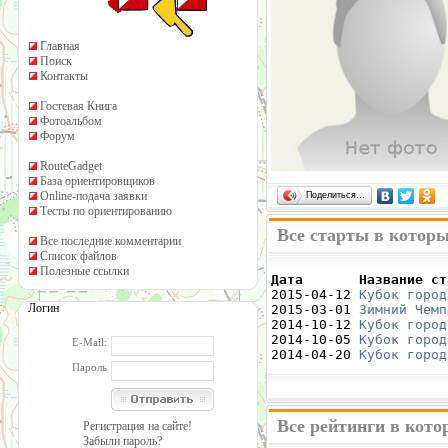
Главная
Поиск
Контакты
Гостевая Книга
Фотоальбом
Форум
RouteGadget
База ориентировщиков
Online-подача заявки
Поделиться…
Тесты по ориентированию
Все старты в котор
Все последние комментарии
Список файлов
Полезные ссылки
Дата       Название ст

2015-04-12 
Кубок город
Логин
2015-03-01 
Зимний Чемп
2014-10-12 
Кубок город
2014-10-05 
Кубок город
E-Mail:
2014-04-20 
Кубок город
Пароль
Все рейтинги в кот
Регистрация на сайте!
Забыли пароль?