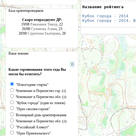
Название рейтинга     
База ориентировщиков
                      
Кубок города - 2014
   
Скоро отпразднуют ДР:
Кубок города - 2014. В
19/08
Рамазанов Тимур
, 22
26/08
Сулимова Алина
, 23
28/08
Стряпчева Екатерина
, 28
Ваше мнение
Какие соревнования этого года Вы
могли бы отметить?
"Новогодние старты"
Чемпионат и Первенство гор. (з)
Чемпионат и Первенство обл. (з)
"Кубок города" (один из этапов)
"Приз смолян-героев"
Всемирный день ориентирования
Чемпионат и Первенство обл. (л)
"Российский Азимут"
"Приз Пржевальского"