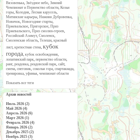
Вязовенька
,
Звёздное небо
,
Зимний
Чемпионат и Первенство области
,
Козьи
горы
,
Колодня
,
Лесная карусель
,
Митинские карьеры
,
Нижняя Дубровенка
,
Новичок
,
Новогодние старты
,
Пржевальское
,
Пригорское
,
Приз
Пржевальского
,
Приз смолян-героев
,
Российский Азимут
,
Смоленск
,
Смоленская область
,
Телеши
,
красный
кубок
лист
,
крепостная стена
,
города
,
кубок освобождения
,
лопатинский парк
,
первенство области
,
ранг
,
реадовка
,
реадовский парк
,
сайт
,
смена
,
снеговик
,
соколья гора
,
спартакиада
,
тренировка
,
уфинья
,
чемпионат области
Показать все теги
Архив новостей
Июль 2026 (2)
Май 2026 (4)
Апрель 2026 (6)
Март 2026 (1)
Февраль 2026 (4)
Январь 2026 (2)
Декабрь 2025 (2)
Ноябрь 2025 (3)