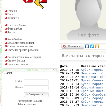
Главная
Поиск
Контакты
Гостевая Книга
Фотоальбом
Форум
RouteGadget
База ориентировщиков
Online-подача заявки
Поделиться…
Тесты по ориентированию
Все старты в которых
Все последние комментарии
Список файлов
Полезные ссылки
Дата       Название стар

2019-05-15 
Кубок города 
Логин
2019-04-28 
Чемпионат обл
2019-04-27 
Чемпионат обл
2019-04-21 
Призы Смолян 
E-Mail:
2019-04-14 
Кубок города 
Пароль
2018-10-14 
Красный лист 
2018-10-13 
Красный лист 
2018-09-30 
Кубок Освобож
2018-09-09 
Кубок города 
Регистрация на сайте!
2018-05-27 
Кубок города 
Забыли пароль?
2018-05-13 
Чемпионат и П