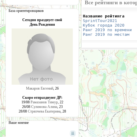
Все рейтинги в кот
База ориентировщиков
Название рейтинга     
Сегодня празднует свой
SprintTour2021
        
День Рождения
Кубок города 2020
     
Ранг 2019 по времени
  
Ранг 2019 по местам
   
Макаров Евгений
, 26
Скоро отпразднуют ДР:
19/08
Рамазанов Тимур
, 22
26/08
Сулимова Алина
, 23
28/08
Стряпчева Екатерина
, 28
Ваше мнение