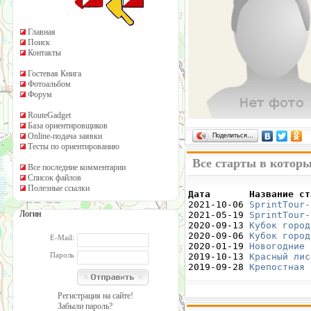
Главная
Поиск
Контакты
Гостевая Книга
Фотоальбом
Форум
RouteGadget
База ориентировщиков
Online-подача заявки
Поделиться…
Тесты по ориентированию
Все старты в котор
Все последние комментарии
Список файлов
Полезные ссылки
Дата       Название ст

2021-10-06 
SprintTour-
Логин
2021-05-19 
SprintTour-
2020-09-13 
Кубок город
2020-09-06 
Кубок город
E-Mail:
2020-01-19 
Новогодние 
Пароль
2019-10-13 
Красный лис
2019-09-28 
Крепостная 
Регистрация на сайте!
Забыли пароль?