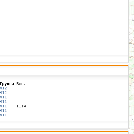
Группа Вып.
Ж12
Ж12
Ж11
Ж11
Ж11
    IIIю

Ж11
Ж11