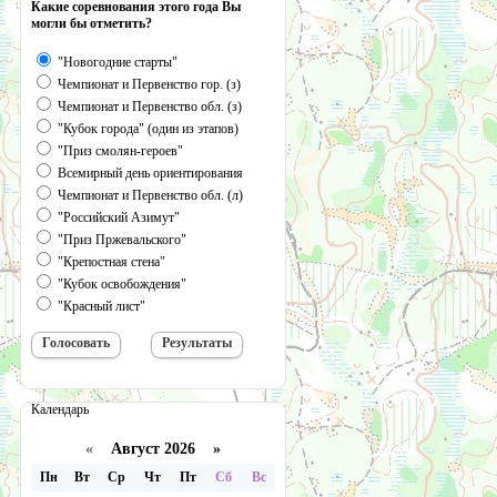
Какие соревнования этого года Вы
могли бы отметить?
"Новогодние старты"
Чемпионат и Первенство гор. (з)
Чемпионат и Первенство обл. (з)
"Кубок города" (один из этапов)
"Приз смолян-героев"
Всемирный день ориентирования
Чемпионат и Первенство обл. (л)
"Российский Азимут"
"Приз Пржевальского"
"Крепостная стена"
"Кубок освобождения"
"Красный лист"
Календарь
«
Август 2026 »
Пн
Вт
Ср
Чт
Пт
Сб
Вс