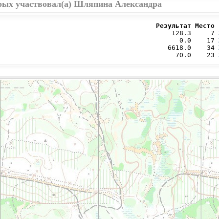
орых участвовал(а) Шляпина Александра
                                        Результат Место 
                                            128.3     7 
                                              0.0    17 
                                           6618.0    34 
                                             70.0    23 