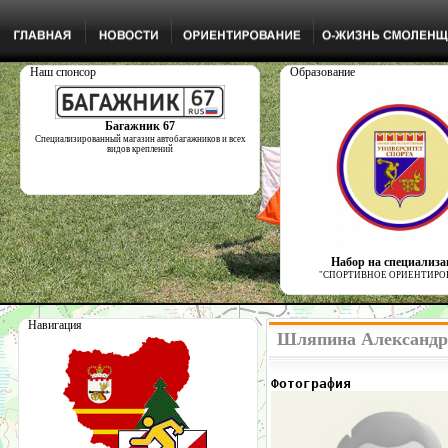
Наш спонсор
Образование
Багажник 67
Специализированный магазин автобагажников и всех
видов креплений
Набор на специализ
"СПОРТИВНОЕ ОРИЕНТИРО
Навигация
Шляпина Александра
Фотография            