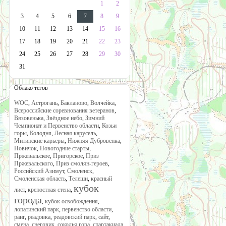
1
2
3
4
5
6
7
8
9
10
11
12
13
14
15
16
17
18
19
20
21
22
23
24
25
26
27
28
29
30
31
Облако тегов
WOC
,
Астрогань
,
Бакланово
,
Волчейка
,
Всероссийские соревнования ветеранов
,
Вязовенька
,
Звёздное небо
,
Зимний
Чемпионат и Первенство области
,
Козьи
горы
,
Колодня
,
Лесная карусель
,
Митинские карьеры
,
Нижняя Дубровенка
,
Новичок
,
Новогодние старты
,
Пржевальское
,
Пригорское
,
Приз
Пржевальского
,
Приз смолян-героев
,
Российский Азимут
,
Смоленск
,
Смоленская область
,
Телеши
,
красный
кубок
лист
,
крепостная стена
,
города
,
кубок освобождения
,
лопатинский парк
,
первенство области
,
ранг
,
реадовка
,
реадовский парк
,
сайт
,
смена
,
снеговик
,
соколья гора
,
спартакиада
,