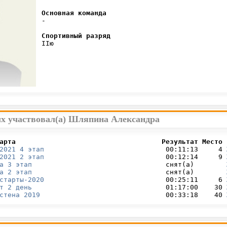
Основная команда
 -

Спортивный разряд
 IIю

ых участвовал(а) Шляпина Александра
арта                                    Результат Место 
2021 4 этап
                              00:11:13     4 
2021 2 этап
                              00:12:14     9 
а 3 этап
                                 снят(а)        
а 2 этап
                                 снят(а)        
старты-2020
                              00:25:11     6 
т 2 день
                                 01:17:00    30 
стена 2019
                               00:33:18    40 