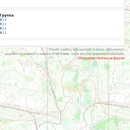
Группа
Ж12
Ж11
Ж11
Ж11
Нашли ошибку, или опечатку в каких-либо данных:
выделите их мышкой и нажмите
Ctrl+Enter
, затем введите правильное написание.
Обсуждение системы на форуме