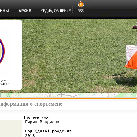
ацию
ВАНИЕ"
Информация о спортсмене
          Полное имя
 Гирин Владислав

Год (дата) рождения
 2013
