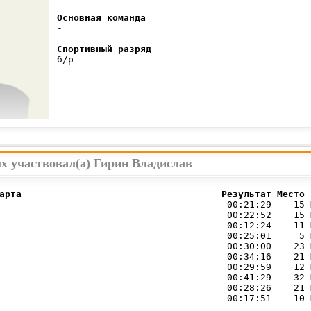
Основная команда
 -

Спортивный разряд
 б/р

х участвовал(а) Гирин Владислав
арта                                    Результат Место 
                                         00:21:29    15 
                                         00:22:52    15 
                                         00:12:24    11 
                                         00:25:01     5 
                                         00:30:00    23 
                                         00:34:16    21 
                                         00:29:59    12 
                                         00:41:29    32 
                                         00:28:26    21 
                                         00:17:51    10 