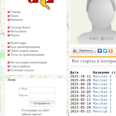
Главная
Поиск
Контакты
Гостевая Книга
Фотоальбом
Форум
RouteGadget
База ориентировщиков
Online-подача заявки
Поделиться…
Тесты по ориентированию
Все старты в которы
Все последние комментарии
Список файлов
Полезные ссылки
Дата       Название ст

2025-10-11 
Масскап 4
  
Логин
2025-09-28 
Масскап 3
  
2025-09-20 
Масскап 2
  
2025-05-11 
Масскап 1
  
E-Mail:
2024-10-05 
МассКап 4
  
Пароль
2024-09-21 
МассКап 3
  
2024-05-11 
МассКап 2
  
2024-04-14 
МассКап 1
  
2023-05-28 
Masscup 2
  
Регистрация на сайте!
2023-05-21 
Masscup 1
  
Забыли пароль?