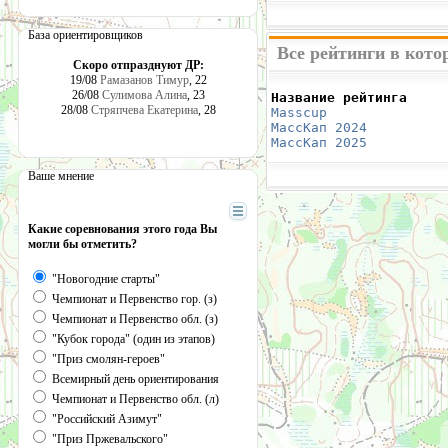
База ориентировщиков
Все рейтинги в кото
Скоро отпразднуют ДР:
19/08
Рамазанов Тимур
, 22
26/08
Сулимова Алина
, 23
Название рейтинга     
28/08
Стряпчева Екатерина
, 28
Masscup 
              
МассКап 2024
          
МассКап 2025
          
Ваше мнение
Какие соревнования этого года Вы
могли бы отметить?
"Новогодние старты"
Чемпионат и Первенство гор. (з)
Чемпионат и Первенство обл. (з)
"Кубок города" (один из этапов)
"Приз смолян-героев"
Всемирный день ориентирования
Чемпионат и Первенство обл. (л)
"Российский Азимут"
"Приз Пржевальского"