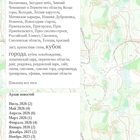
Вязовенька
,
Звёздное небо
,
Зимний
Чемпионат и Первенство области
,
Козьи
горы
,
Колодня
,
Лесная карусель
,
Митинские карьеры
,
Нижняя Дубровенка
,
Новичок
,
Новогодние старты
,
Пржевальское
,
Пригорское
,
Приз
Пржевальского
,
Приз смолян-героев
,
Российский Азимут
,
Смоленск
,
Смоленская область
,
Телеши
,
красный
кубок
лист
,
крепостная стена
,
города
,
кубок освобождения
,
лопатинский парк
,
первенство области
,
ранг
,
реадовка
,
реадовский парк
,
сайт
,
смена
,
снеговик
,
соколья гора
,
спартакиада
,
тренировка
,
уфинья
,
чемпионат области
Показать все теги
Архив новостей
Июль 2026 (2)
Май 2026 (4)
Апрель 2026 (6)
Март 2026 (1)
Февраль 2026 (4)
Январь 2026 (2)
Декабрь 2025 (2)
Ноябрь 2025 (3)