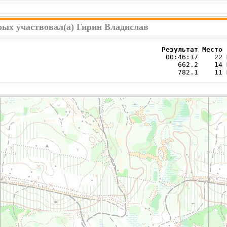
рых участвовал(а) Гирин Владислав
                                        Результат Место 
                                         00:46:17    22 
                                            662.2    14 
                                            782.1    11 