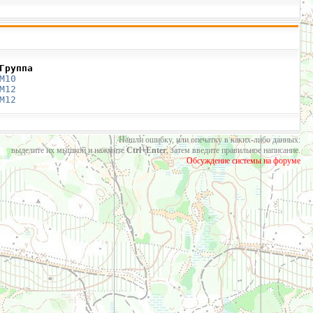
Группа
М10
М12
М12
Нашли ошибку, или опечатку в каких-либо данных:
выделите их мышкой и нажмите
Ctrl+Enter
, затем введите правильное написание.
Обсуждение системы на форуме