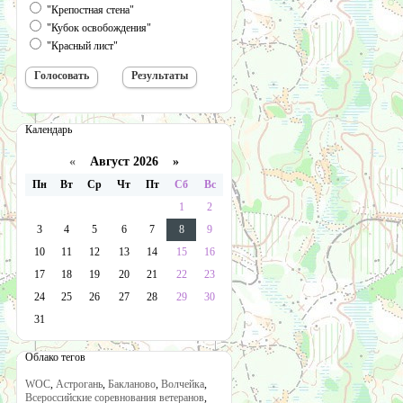
"Крепостная стена"
"Кубок освобождения"
"Красный лист"
Календарь
«
Август 2026 »
Пн
Вт
Ср
Чт
Пт
Сб
Вс
1
2
3
4
5
6
7
8
9
10
11
12
13
14
15
16
17
18
19
20
21
22
23
24
25
26
27
28
29
30
31
Облако тегов
WOC
,
Астрогань
,
Бакланово
,
Волчейка
,
Всероссийские соревнования ветеранов
,