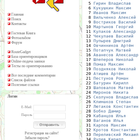
  5 
Гирин Владислав
   
  6 
Кукушкин Максим
   
  7 
Иванов Максим
     
Главная
  8 
Вильченко Алексей
 
Поиск
  9 
Востриков Василий
 
Контакты
 10 
Мартынов Георгий
  
 11 
Кулаков Александр
 
Гостевая Книга
 12 
Чекулаев Василий
  
Фотоальбом
 13 
Пупырев Дмитрий
   
Форум
 14 
Овчинников Артём
  
 15 
Потапчук Матвей
   
RouteGadget
 16 
Аванесов Александр
База ориентировщиков
 17 
Шлеперов Николай
  
Online-подача заявки
 18 
Помаз Максим
      
Тесты по ориентированию
 19 
Поздняков Николай
 
 20 
Атишев Артём
      
Все последние комментарии
 21 
Пестунов Роман
    
Список файлов
 22 
Батурин Кирилл
    
Полезные ссылки
 23 
Шаповалов Матвей
  
 24 
Миронов Никита
    
Логин
 25 
Сколунов Владислав
 26 
Климаков Степан
   
 27 
Лютаков Константин
E-Mail:
 28 
Бобко Дамир
       
Пароль
 29 
Кабанцов Илья
     
 30 
Ваганов Илья
      
 31 
Карпов Максим
     
 32 
Кротов Константин
 
Регистрация на сайте!
 33 
Переливский Михаил
Забыли пароль?
 34 
Рулев Кирилл
      