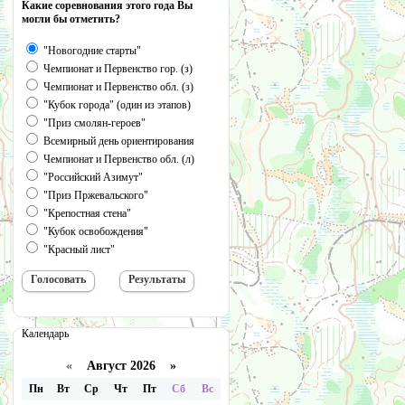
Какие соревнования этого года Вы
могли бы отметить?
"Новогодние старты"
Чемпионат и Первенство гор. (з)
Чемпионат и Первенство обл. (з)
"Кубок города" (один из этапов)
"Приз смолян-героев"
Всемирный день ориентирования
Чемпионат и Первенство обл. (л)
"Российский Азимут"
"Приз Пржевальского"
"Крепостная стена"
"Кубок освобождения"
"Красный лист"
Календарь
«
Август 2026 »
Пн
Вт
Ср
Чт
Пт
Сб
Вс