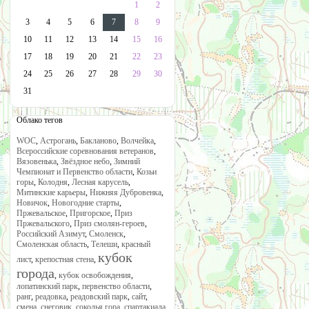
1
2
3
4
5
6
7
8
9
10
11
12
13
14
15
16
17
18
19
20
21
22
23
24
25
26
27
28
29
30
31
Облако тегов
WOC
,
Астрогань
,
Бакланово
,
Волчейка
,
Всероссийские соревнования ветеранов
,
Вязовенька
,
Звёздное небо
,
Зимний
Чемпионат и Первенство области
,
Козьи
горы
,
Колодня
,
Лесная карусель
,
Митинские карьеры
,
Нижняя Дубровенка
,
Новичок
,
Новогодние старты
,
Пржевальское
,
Пригорское
,
Приз
Пржевальского
,
Приз смолян-героев
,
Российский Азимут
,
Смоленск
,
Смоленская область
,
Телеши
,
красный
кубок
лист
,
крепостная стена
,
города
,
кубок освобождения
,
лопатинский парк
,
первенство области
,
ранг
,
реадовка
,
реадовский парк
,
сайт
,
смена
,
снеговик
,
соколья гора
,
спартакиада
,