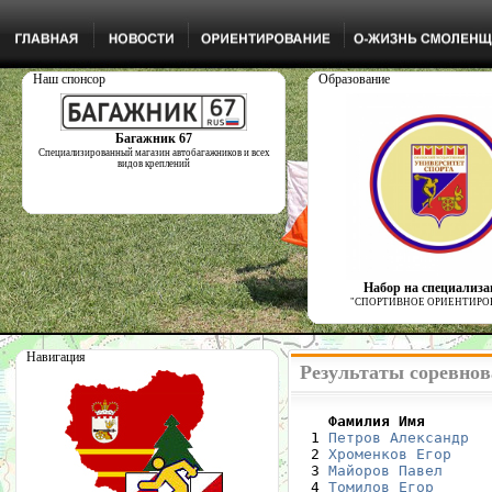
Наш спонсор
Образование
Багажник 67
Специализированный магазин автобагажников и всех
видов креплений
Набор на специализ
"СПОРТИВНОЕ ОРИЕНТИРО
Навигация
Результаты соревнов
    Фамилия Имя       

  1 
Петров Александр
  
  2 
Хроменков Егор
    
  3 
Майоров Павел
     
  4 
Томилов Егор
      