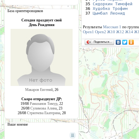
 35 
Сидоркин Тимофей
  
 36 
Худобко Трофим
    
База ориентировщиков
 37 
Цымбал Леонид
     
Сегодня празднует свой
День Рождения
Результаты
Масскап 1
по групп
Open1
Open2
Ж10
Ж12
Ж14
Ж
Поделиться…
Макаров Евгений
, 26
Скоро отпразднуют ДР:
19/08
Рамазанов Тимур
, 22
26/08
Сулимова Алина
, 23
28/08
Стряпчева Екатерина
, 28
Ваше мнение