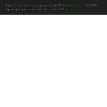
Разработка и техническая поддержка сайта
ИП Марченко А.А.
© 2009-2026
Ориентировщики Смоленской области (o-smolensk.ru)