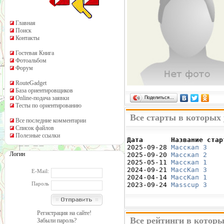
Главная
Поиск
Контакты
Гостевая Книга
Фотоальбом
Форум
RouteGadget
База ориентировщиков
Online-подача заявки
Поделиться…
Тесты по ориентированию
Все старты в которых
Все последние комментарии
Список файлов
Полезные ссылки
Дата       Название стар

2025-09-28 
Масскап 3
    
Логин
2025-09-20 
Масскап 2
    
2025-05-11 
Масскап 1
    
2024-09-21 
МассКап 3
    
E-Mail:
2024-04-14 
МассКап 1
    
Пароль
2023-09-24 
Masscup 3
    
Регистрация на сайте!
Все рейтинги в котор
Забыли пароль?