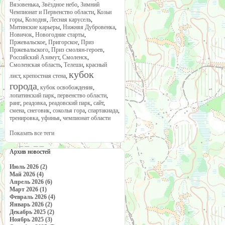
Вязовенька
,
Звёздное небо
,
Зимний
Чемпионат и Первенство области
,
Козьи
горы
,
Колодня
,
Лесная карусель
,
Митинские карьеры
,
Нижняя Дубровенка
,
Новичок
,
Новогодние старты
,
Пржевальское
,
Пригорское
,
Приз
Пржевальского
,
Приз смолян-героев
,
Российский Азимут
,
Смоленск
,
Смоленская область
,
Телеши
,
красный
кубок
лист
,
крепостная стена
,
города
,
кубок освобождения
,
лопатинский парк
,
первенство области
,
ранг
,
реадовка
,
реадовский парк
,
сайт
,
смена
,
снеговик
,
соколья гора
,
спартакиада
,
тренировка
,
уфинья
,
чемпионат области
Показать все теги
Архив новостей
Июль 2026 (2)
Май 2026 (4)
Апрель 2026 (6)
Март 2026 (1)
Февраль 2026 (4)
Январь 2026 (2)
Декабрь 2025 (2)
Ноябрь 2025 (3)