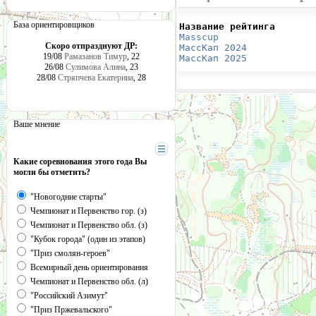
База ориентировщиков
Название рейтинга       
Masscup 
                
Скоро отпразднуют ДР:
МассКап 2024
            
19/08
Рамазанов Тимур
, 22
МассКап 2025
            
26/08
Сулимова Алина
, 23
28/08
Стряпчева Екатерина
, 28
Ваше мнение
Какие соревнования этого года Вы
могли бы отметить?
"Новогодние старты"
Чемпионат и Первенство гор. (з)
Чемпионат и Первенство обл. (з)
"Кубок города" (один из этапов)
"Приз смолян-героев"
Всемирный день ориентирования
Чемпионат и Первенство обл. (л)
"Российский Азимут"
"Приз Пржевальского"