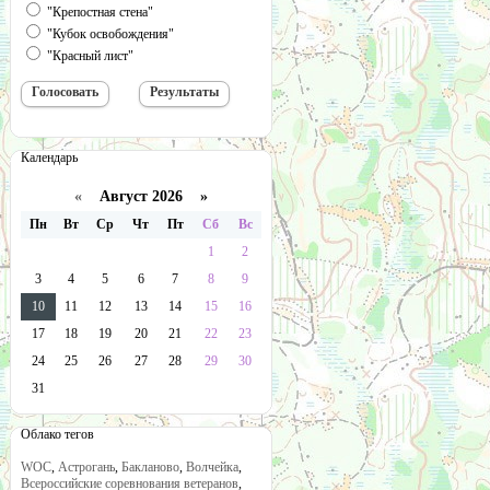
"Крепостная стена"
"Кубок освобождения"
"Красный лист"
Календарь
«
Август 2026 »
Пн
Вт
Ср
Чт
Пт
Сб
Вс
1
2
3
4
5
6
7
8
9
10
11
12
13
14
15
16
17
18
19
20
21
22
23
24
25
26
27
28
29
30
31
Облако тегов
WOC
,
Астрогань
,
Бакланово
,
Волчейка
,
Всероссийские соревнования ветеранов
,