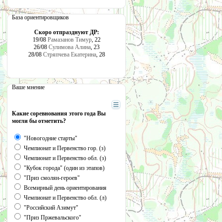
База ориентировщиков
Скоро отпразднуют ДР:
19/08
Рамазанов Тимур
, 22
26/08
Сулимова Алина
, 23
28/08
Стряпчева Екатерина
, 28
Ваше мнение
Какие соревнования этого года Вы
могли бы отметить?
"Новогодние старты"
Чемпионат и Первенство гор. (з)
Чемпионат и Первенство обл. (з)
"Кубок города" (один из этапов)
"Приз смолян-героев"
Всемирный день ориентирования
Чемпионат и Первенство обл. (л)
"Российский Азимут"
"Приз Пржевальского"