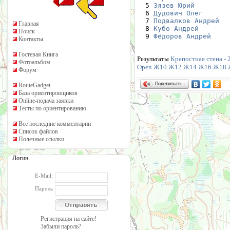
  5 
Зязев Юрий
        
  6 
Дудович Олег
      
  7 
Подвалков Андрей
  
Главная
  8 
Кубо Андрей
       
Поиск
  9 
Фёдоров Андрей
    
Контакты
Гостевая Книга
Результаты
Крепостная стена - 
Фотоальбом
Open
Ж10
Ж12
Ж14
Ж16
Ж18
Форум
Поделиться…
RouteGadget
База ориентировщиков
Online-подача заявки
Тесты по ориентированию
Все последние комментарии
Список файлов
Полезные ссылки
Логин
E-Mail:
Пароль
Регистрация на сайте!
Забыли пароль?