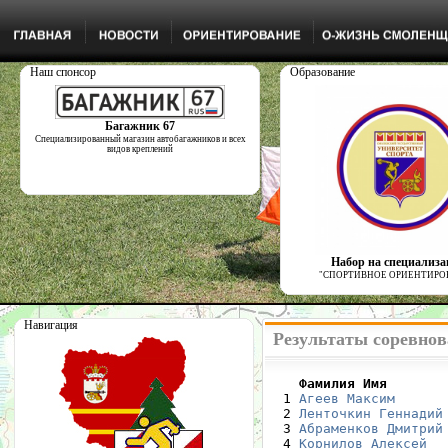
Наш спонсор
Образование
Багажник 67
Специализированный магазин автобагажников и всех
видов креплений
Набор на специализ
"СПОРТИВНОЕ ОРИЕНТИРО
Навигация
Результаты соревнов
    Фамилия Имя       

  1 
Агеев Максим
      
  2 
Ленточкин Геннадий
  3 
Абраменков Дмитрий
  4 
Корнилов Алексей
  