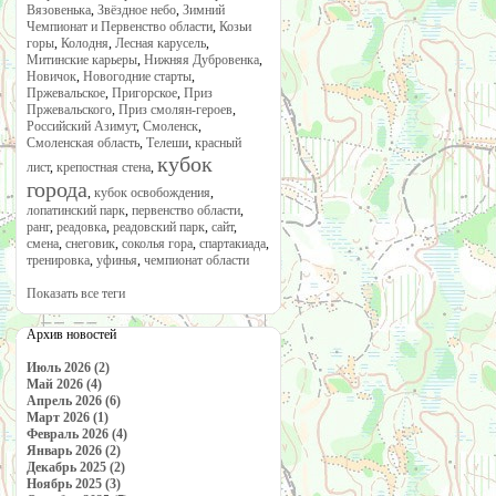
Вязовенька
,
Звёздное небо
,
Зимний
Чемпионат и Первенство области
,
Козьи
горы
,
Колодня
,
Лесная карусель
,
Митинские карьеры
,
Нижняя Дубровенка
,
Новичок
,
Новогодние старты
,
Пржевальское
,
Пригорское
,
Приз
Пржевальского
,
Приз смолян-героев
,
Российский Азимут
,
Смоленск
,
Смоленская область
,
Телеши
,
красный
кубок
лист
,
крепостная стена
,
города
,
кубок освобождения
,
лопатинский парк
,
первенство области
,
ранг
,
реадовка
,
реадовский парк
,
сайт
,
смена
,
снеговик
,
соколья гора
,
спартакиада
,
тренировка
,
уфинья
,
чемпионат области
Показать все теги
Архив новостей
Июль 2026 (2)
Май 2026 (4)
Апрель 2026 (6)
Март 2026 (1)
Февраль 2026 (4)
Январь 2026 (2)
Декабрь 2025 (2)
Ноябрь 2025 (3)