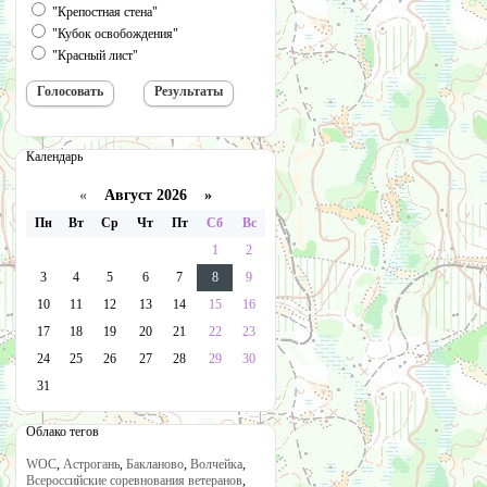
"Крепостная стена"
"Кубок освобождения"
"Красный лист"
Календарь
«
Август 2026 »
Пн
Вт
Ср
Чт
Пт
Сб
Вс
1
2
3
4
5
6
7
8
9
10
11
12
13
14
15
16
17
18
19
20
21
22
23
24
25
26
27
28
29
30
31
Облако тегов
WOC
,
Астрогань
,
Бакланово
,
Волчейка
,
Всероссийские соревнования ветеранов
,