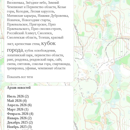
Вязовенька
,
Звёздное небо
,
Зимний
Чемпионат и Первенство области
,
Козьи
горы
,
Колодня
,
Лесная карусель
,
Митинские карьеры
,
Нижняя Дубровенка
,
Новичок
,
Новогодние старты
,
Пржевальское
,
Пригорское
,
Приз
Пржевальского
,
Приз смолян-героев
,
Российский Азимут
,
Смоленск
,
Смоленская область
,
Телеши
,
красный
кубок
лист
,
крепостная стена
,
города
,
кубок освобождения
,
лопатинский парк
,
первенство области
,
ранг
,
реадовка
,
реадовский парк
,
сайт
,
смена
,
снеговик
,
соколья гора
,
спартакиада
,
тренировка
,
уфинья
,
чемпионат области
Показать все теги
Архив новостей
Июль 2026 (2)
Май 2026 (4)
Апрель 2026 (6)
Март 2026 (1)
Февраль 2026 (4)
Январь 2026 (2)
Декабрь 2025 (2)
Ноябрь 2025 (3)