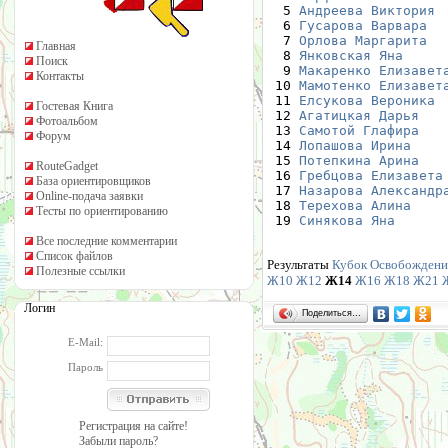
  5 
Андреева Виктория
 
  6 
Гусарова Варвара
  
  7 
Орлова Маргарита
  
Главная
  8 
Янковская Яна
     
Поиск
  9 
Макаренко Елизавет
Контакты
 10 
Мамотенко Елизавет
 11 
Елсукова Вероника
 
Гостевая Книга
 12 
Агатицкая Дарья
   
Фотоальбом
 13 
Самотой Глафира
   
Форум
 14 
Лопашова Ирина
    
 15 
Потепкина Арина
   
RouteGadget
 16 
Гребцова Елизавета
База ориентировщиков
 17 
Назарова Александр
Online-подача заявки
 18 
Терехова Алина
    
Тесты по ориентированию
 19 
Синякова Яна
      
Все последние комментарии
Список файлов
Результаты
Кубок Освобождени
Полезные ссылки
Ж10
Ж12
Ж14
Ж16
Ж18
Ж21
Логин
Поделиться…
E-Mail:
Пароль
Регистрация на сайте!
Забыли пароль?