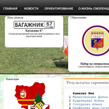
Наш спонсор
Образование
Багажник 67
Специализированный магазин автобагажников и всех
видов креплений
Набор на специализ
"СПОРТИВНОЕ ОРИЕНТИРО
Навигация
Результаты соревнов
    Фамилия Имя       

  1 
Малинченкова Даяна
  2 
Кудрявцева Алёна
  
  3 
Солодкова Алина
   
  4 
Парфенова Анастаси