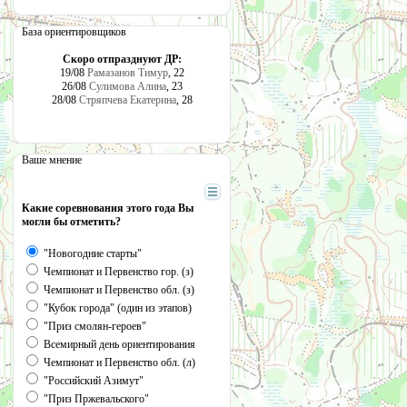
База ориентировщиков
Скоро отпразднуют ДР:
19/08
Рамазанов Тимур
, 22
26/08
Сулимова Алина
, 23
28/08
Стряпчева Екатерина
, 28
Ваше мнение
Какие соревнования этого года Вы
могли бы отметить?
"Новогодние старты"
Чемпионат и Первенство гор. (з)
Чемпионат и Первенство обл. (з)
"Кубок города" (один из этапов)
"Приз смолян-героев"
Всемирный день ориентирования
Чемпионат и Первенство обл. (л)
"Российский Азимут"
"Приз Пржевальского"