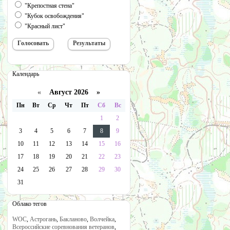
"Крепостная стена"
"Кубок освобождения"
"Красный лист"
Календарь
«
Август 2026 »
Пн
Вт
Ср
Чт
Пт
Сб
Вс
1
2
3
4
5
6
7
8
9
10
11
12
13
14
15
16
17
18
19
20
21
22
23
24
25
26
27
28
29
30
31
Облако тегов
WOC
,
Астрогань
,
Бакланово
,
Волчейка
,
Всероссийские соревнования ветеранов
,