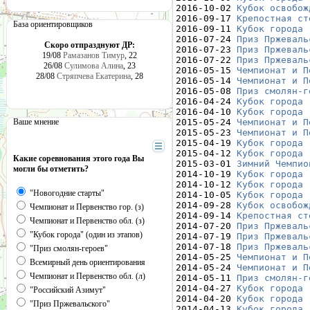
2016-10-02 
Кубок освобож
2016-09-17 
Крепостная ст
База ориентировщиков
2016-09-11 
Кубок города 
2016-07-24 
Приз Пржеваль
Скоро отпразднуют ДР:
2016-07-23 
Приз Пржеваль
19/08
Рамазанов Тимур
, 22
2016-07-22 
Приз Пржеваль
26/08
Сулимова Алина
, 23
2016-05-15 
Чемпионат и П
28/08
Стряпчева Екатерина
, 28
2016-05-14 
Чемпионат и П
2016-05-08 
Приз смолян-г
2016-04-24 
Кубок города 
2016-04-10 
Кубок города 
Ваше мнение
2015-05-24 
Чемпионат и П
2015-05-23 
Чемпионат и П
2015-04-19 
Кубок города 
2015-04-12 
Кубок города 
Какие соревнования этого года Вы
2015-03-01 
Зимний Чемпио
могли бы отметить?
2014-10-19 
Кубок города 
2014-10-12 
Кубок города 
"Новогодние старты"
2014-10-05 
Кубок города 
2014-09-28 
Кубок освобож
Чемпионат и Первенство гор. (з)
2014-09-14 
Крепостная ст
Чемпионат и Первенство обл. (з)
2014-07-20 
Приз Пржеваль
"Кубок города" (один из этапов)
2014-07-19 
Приз Пржеваль
2014-07-18 
Приз Пржеваль
"Приз смолян-героев"
2014-05-25 
Чемпионат и П
Всемирный день ориентирования
2014-05-24 
Чемпионат и П
Чемпионат и Первенство обл. (л)
2014-05-11 
Приз смолян-г
2014-04-27 
Кубок города 
"Российский Азимут"
2014-04-20 
Кубок города 
"Приз Пржевальского"
2014-04-13 
Кубок города 