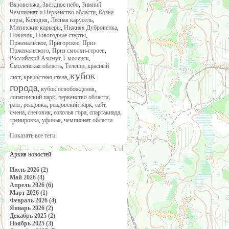
Вязовенька
,
Звёздное небо
,
Зимний
Чемпионат и Первенство области
,
Козьи
горы
,
Колодня
,
Лесная карусель
,
Митинские карьеры
,
Нижняя Дубровенка
,
Новичок
,
Новогодние старты
,
Пржевальское
,
Пригорское
,
Приз
Пржевальского
,
Приз смолян-героев
,
Российский Азимут
,
Смоленск
,
Смоленская область
,
Телеши
,
красный
кубок
лист
,
крепостная стена
,
города
,
кубок освобождения
,
лопатинский парк
,
первенство области
,
ранг
,
реадовка
,
реадовский парк
,
сайт
,
смена
,
снеговик
,
соколья гора
,
спартакиада
,
тренировка
,
уфинья
,
чемпионат области
Показать все теги
Архив новостей
Июль 2026 (2)
Май 2026 (4)
Апрель 2026 (6)
Март 2026 (1)
Февраль 2026 (4)
Январь 2026 (2)
Декабрь 2025 (2)
Ноябрь 2025 (3)