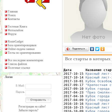
Главная
Поиск
Контакты
Гостевая Книга
Фотоальбом
Форум
RouteGadget
База ориентировщиков
Online-подача заявки
Поделиться…
Тесты по ориентированию
Все старты в которых
Все последние комментарии
Список файлов
Полезные ссылки
Дата       Название стар

2017-10-15 
Красный лист-
Логин
2017-10-14 
Красный лист-
2017-10-01 
Кубок Освобож
2017-09-17 
"Крепостная с
E-Mail:
2017-09-10 
Кубок города 
Пароль
2017-04-23 
"Приз Смолян-
2017-04-16 
Кубок города 
2017-04-09 
Кубок города 
2016-10-16 
Красный лист 
Регистрация на сайте!
2016-10-15 
Красный лист 
Забыли пароль?
2016-10-09 
Кубок города 