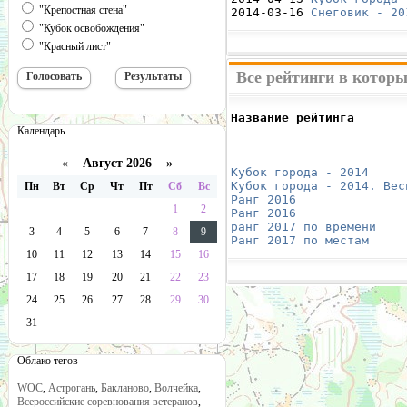
"Крепостная стена"
2014-03-16 
Снеговик - 20
"Кубок освобождения"
"Красный лист"
Все рейтинги в котор
Название рейтинга       
Календарь
                        
                        
                        
«
Август 2026 »
Кубок города - 2014
     
Кубок города - 2014. Вес
Пн
Вт
Ср
Чт
Пт
Сб
Вс
Ранг 2016
               
1
2
Ранг 2016
               
ранг 2017 по времени
    
3
4
5
6
7
8
9
Ранг 2017 по местам
     
10
11
12
13
14
15
16
17
18
19
20
21
22
23
24
25
26
27
28
29
30
31
Облако тегов
WOC
,
Астрогань
,
Бакланово
,
Волчейка
,
Всероссийские соревнования ветеранов
,