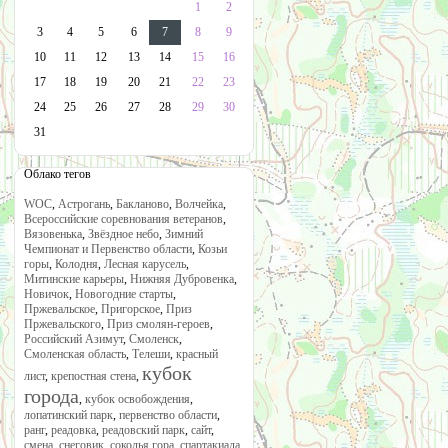
1
2
3
4
5
6
7
8
9
10
11
12
13
14
15
16
17
18
19
20
21
22
23
24
25
26
27
28
29
30
31
Облако тегов
WOC
,
Астрогань
,
Бакланово
,
Волчейка
,
Всероссийские соревнования ветеранов
,
Вязовенька
,
Звёздное небо
,
Зимний
Чемпионат и Первенство области
,
Козьи
горы
,
Колодня
,
Лесная карусель
,
Митинские карьеры
,
Нижняя Дубровенка
,
Новичок
,
Новогодние старты
,
Пржевальское
,
Пригорское
,
Приз
Пржевальского
,
Приз смолян-героев
,
Российский Азимут
,
Смоленск
,
Смоленская область
,
Телеши
,
красный
кубок
лист
,
крепостная стена
,
города
,
кубок освобождения
,
лопатинский парк
,
первенство области
,
ранг
,
реадовка
,
реадовский парк
,
сайт
,
смена
,
снеговик
,
соколья гора
,
спартакиада
,