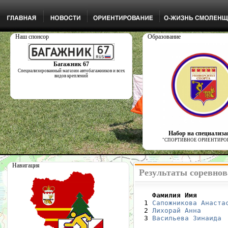
Наш спонсор
Образование
Багажник 67
Специализированный магазин автобагажников и всех
видов креплений
Набор на специализ
"СПОРТИВНОЕ ОРИЕНТИРО
Навигация
Результаты соревнов
    Фамилия Имя       

  1 
Сапожникова Анаста
  2 
Лихорай Анна
      
  3 
Васильева Зинаида
 