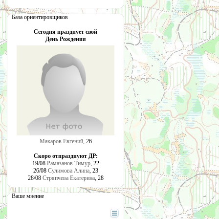
База ориентировщиков
Сегодня празднует свой
День Рождения
Макаров Евгений
, 26
Скоро отпразднуют ДР:
19/08
Рамазанов Тимур
, 22
26/08
Сулимова Алина
, 23
28/08
Стряпчева Екатерина
, 28
Ваше мнение