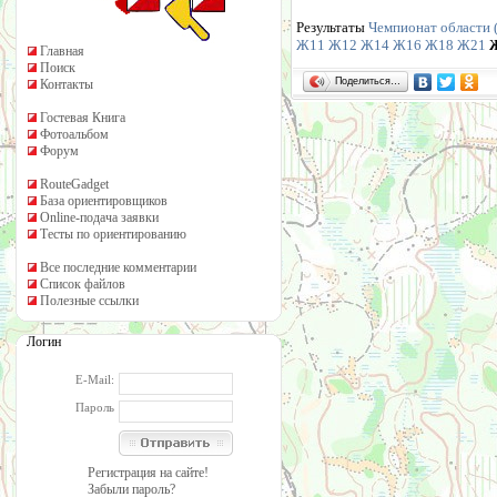
Результаты
Чемпионат области (
Ж11
Ж12
Ж14
Ж16
Ж18
Ж21
Главная
Поиск
Поделиться…
Контакты
Гостевая Книга
Фотоальбом
Форум
RouteGadget
База ориентировщиков
Online-подача заявки
Тесты по ориентированию
Все последние комментарии
Список файлов
Полезные ссылки
Логин
E-Mail:
Пароль
Регистрация на сайте!
Забыли пароль?