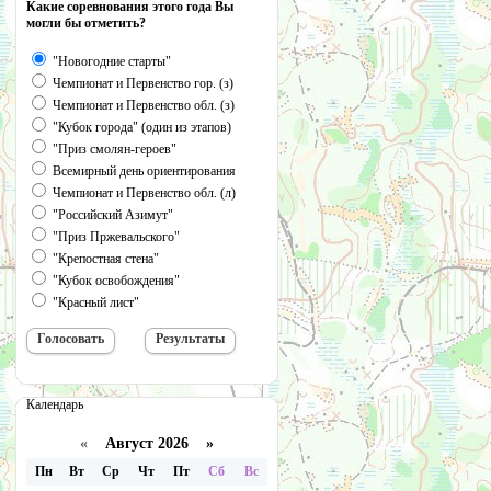
Какие соревнования этого года Вы
могли бы отметить?
"Новогодние старты"
Чемпионат и Первенство гор. (з)
Чемпионат и Первенство обл. (з)
"Кубок города" (один из этапов)
"Приз смолян-героев"
Всемирный день ориентирования
Чемпионат и Первенство обл. (л)
"Российский Азимут"
"Приз Пржевальского"
"Крепостная стена"
"Кубок освобождения"
"Красный лист"
Календарь
«
Август 2026 »
Пн
Вт
Ср
Чт
Пт
Сб
Вс