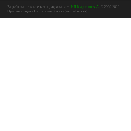
Разработка и техническая поддержка сайта
ИП Марченко А.А.
© 2009-2026
Ориентировщики Смоленской области (o-smolensk.ru)