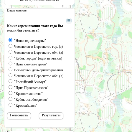
Ваше мнение
Какие соревнования этого года Вы
могли бы отметить?
"Новогодние старты"
Чемпионат и Первенство гор. (з)
Чемпионат и Первенство обл. (з)
"Кубок города" (один из этапов)
"Приз смолян-героев"
Всемирный день ориентирования
Чемпионат и Первенство обл. (л)
"Российский Азимут"
"Приз Пржевальского"
"Крепостная стена"
"Кубок освобождения"
"Красный лист"