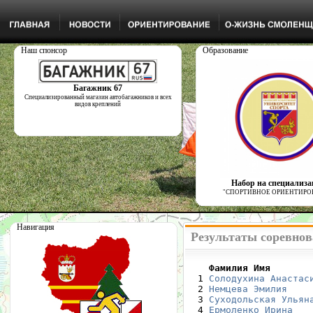
Наш спонсор
Образование
Багажник 67
Специализированный магазин автобагажников и всех
видов креплений
Набор на специализ
"СПОРТИВНОЕ ОРИЕНТИРО
Навигация
Результаты соревнов
    Фамилия Имя       

  1 
Солодухина Анастас
  2 
Немцева Эмилия
    
  3 
Суходольская Ульян
  4 
Ермоленко Ирина
   