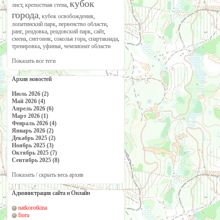
кубок
лист
,
крепостная стена
,
города
,
кубок освобождения
,
лопатинский парк
,
первенство области
,
ранг
,
реадовка
,
реадовский парк
,
сайт
,
смена
,
снеговик
,
соколья гора
,
спартакиада
,
тренировка
,
уфинья
,
чемпионат области
Показать все теги
Архив новостей
Июль 2026 (2)
Май 2026 (4)
Апрель 2026 (6)
Март 2026 (1)
Февраль 2026 (4)
Январь 2026 (2)
Декабрь 2025 (2)
Ноябрь 2025 (3)
Октябрь 2025 (7)
Сентябрь 2025 (8)
Показать / скрыть весь архив
Администрация сайта и Онлайн
natkorotkina
fioru