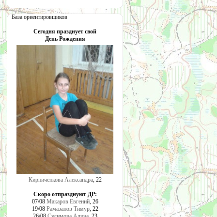
База ориентировщиков
Сегодня празднует свой
День Рождения
Кирпиченкова Александра
, 22
Скоро отпразднуют ДР:
07/08
Макаров Евгений
, 26
19/08
Рамазанов Тимур
, 22
26/08
Сулимова Алина
, 23