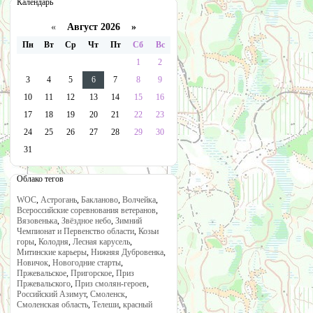
Календарь
«
Август 2026 »
Пн
Вт
Ср
Чт
Пт
Сб
Вс
1
2
3
4
5
6
7
8
9
10
11
12
13
14
15
16
17
18
19
20
21
22
23
24
25
26
27
28
29
30
31
Облако тегов
WOC
,
Астрогань
,
Бакланово
,
Волчейка
,
Всероссийские соревнования ветеранов
,
Вязовенька
,
Звёздное небо
,
Зимний
Чемпионат и Первенство области
,
Козьи
горы
,
Колодня
,
Лесная карусель
,
Митинские карьеры
,
Нижняя Дубровенка
,
Новичок
,
Новогодние старты
,
Пржевальское
,
Пригорское
,
Приз
Пржевальского
,
Приз смолян-героев
,
Российский Азимут
,
Смоленск
,
Смоленская область
,
Телеши
,
красный