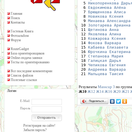
  5 
Никопоренкова Дарь
  6 
Евдокимова Алёна
  
  7 
Брющенкова Алиса
  
Главная
  8 
Новикова Ксения
   
Поиск
  9 
Минаева Александра
Контакты
 10 
Золотарева Арианна
 11 
Щетинова Анна
     
Гостевая Книга
 12 
Яковлева Алина
    
Фотоальбом
 13 
Ковжарова Ксения
  
Форум
 14 
Фокова Варвара
    
 15 
Кабаева Елизавета
 
RouteGadget
 16 
Юрочкина Екатерина
База ориентировщиков
 17 
Степанова Мария
   
Online-подача заявки
 18 
Галицкая Дарья
    
Тесты по ориентированию
 19 
Чепикова Евгения
  
 20 
Андреева Варвара
  
Все последние комментарии
 21 
Мальцева Таисия
   
Список файлов
Полезные ссылки
Результаты
Masscup 3
по групп
Логин
Ж10
Ж12
Ж14
Ж16
Ж20
Ж21
E-Mail:
Поделиться…
Пароль
Регистрация на сайте!
Забыли пароль?