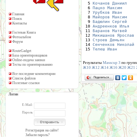
  5 
Кочанов Даниил
    
  6 
Пацко Максим
      
  7 
Урубков Иван
      
Главная
  8 
Майоров Максим
    
Поиск
  9 
Бадюлин Сергей
    
Контакты
 10 
Андреенков Илья
   
 11 
Баранов Матвей
    
Гостевая Книга
 12 
Микишанов Ярослав
 
Фотоальбом
 13 
Строев Демьян
     
Форум
 14 
Сенченков Николай
 
 15 
Телеш Иван
        
RouteGadget
База ориентировщиков
Online-подача заявки
Результаты
Masscup 3
по групп
Тесты по ориентированию
Ж10
Ж12
Ж14
Ж16
Ж20
Ж21
Все последние комментарии
Поделиться…
Список файлов
Полезные ссылки
Логин
E-Mail:
Пароль
Регистрация на сайте!
Забыли пароль?