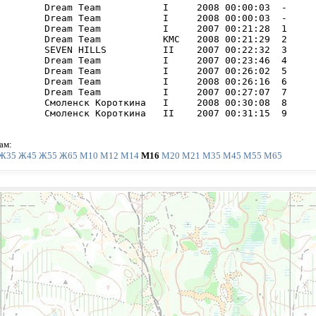
        Dream Team           I     2008 00:00:03  -     

        Dream Team           I     2008 00:00:03  -     

        Dream Team           I     2007 00:21:28  1     I
        Dream Team           КМС   2008 00:21:29  2     I
        SEVEN HILLS          II    2007 00:22:32  3     I
        Dream Team           I     2007 00:23:46  4     I
        Dream Team           I     2007 00:26:02  5     I
        Dream Team           I     2008 00:26:16  6     I
        Dream Team           I     2007 00:27:07  7     I
        Смоленск Короткина   I     2008 00:30:08  8     I
        Смоленск Короткина   II    2007 00:31:15  9     
ам:
Ж35
Ж45
Ж55
Ж65
М10
М12
М14
М16
М20
М21
М35
М45
М55
М65