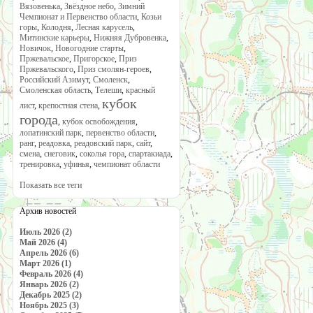
Вязовенька
,
Звёздное небо
,
Зимний
Чемпионат и Первенство области
,
Козьи
горы
,
Колодня
,
Лесная карусель
,
Митинские карьеры
,
Нижняя Дубровенка
,
Новичок
,
Новогодние старты
,
Пржевальское
,
Пригорское
,
Приз
Пржевальского
,
Приз смолян-героев
,
Российский Азимут
,
Смоленск
,
Смоленская область
,
Телеши
,
красный
кубок
лист
,
крепостная стена
,
города
,
кубок освобождения
,
лопатинский парк
,
первенство области
,
ранг
,
реадовка
,
реадовский парк
,
сайт
,
смена
,
снеговик
,
соколья гора
,
спартакиада
,
тренировка
,
уфинья
,
чемпионат области
Показать все теги
Архив новостей
Июль 2026 (2)
Май 2026 (4)
Апрель 2026 (6)
Март 2026 (1)
Февраль 2026 (4)
Январь 2026 (2)
Декабрь 2025 (2)
Ноябрь 2025 (3)