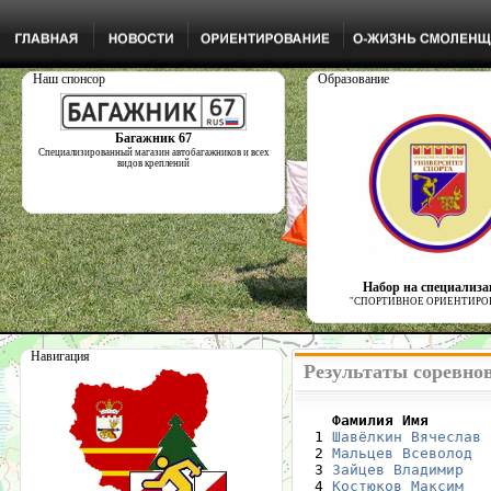
Наш спонсор
Образование
Багажник 67
Специализированный магазин автобагажников и всех
видов креплений
Набор на специализ
"СПОРТИВНОЕ ОРИЕНТИРО
Навигация
Результаты соревно
    Фамилия Имя       

  1 
Шавёлкин Вячеслав
 
  2 
Мальцев Всеволод
  
  3 
Зайцев Владимир
   
  4 
Костюков Максим
   