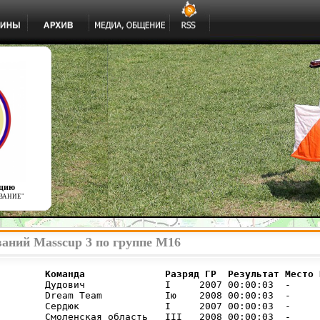
ацию
ВАНИЕ"
ваний Masscup 3 по группе М16
        Команда              Разряд ГР  Результат Место 
        Дудович              I     2007 00:00:03  -     

        Dream Team           Iю    2008 00:00:03  -     

        Сердюк               I     2007 00:00:03  -     

        Смоленская область   III   2008 00:00:03  -     
