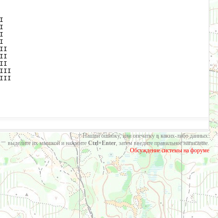
    

    

    

    

I   

I   

I   

II  

III  
Нашли ошибку, или опечатку в каких-либо данных:
выделите их мышкой и нажмите
Ctrl+Enter
, затем введите правильное написание.
Обсуждение системы на форуме