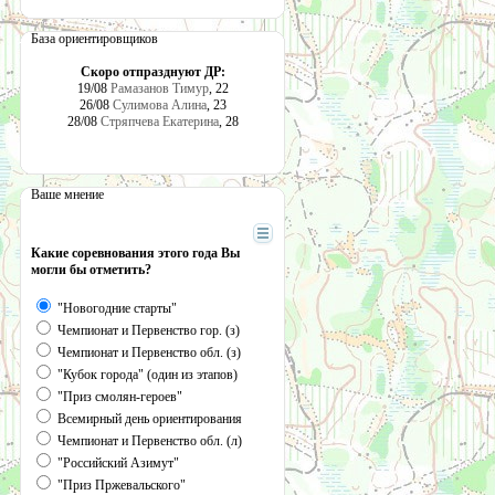
База ориентировщиков
Скоро отпразднуют ДР:
19/08
Рамазанов Тимур
, 22
26/08
Сулимова Алина
, 23
28/08
Стряпчева Екатерина
, 28
Ваше мнение
Какие соревнования этого года Вы
могли бы отметить?
"Новогодние старты"
Чемпионат и Первенство гор. (з)
Чемпионат и Первенство обл. (з)
"Кубок города" (один из этапов)
"Приз смолян-героев"
Всемирный день ориентирования
Чемпионат и Первенство обл. (л)
"Российский Азимут"
"Приз Пржевальского"