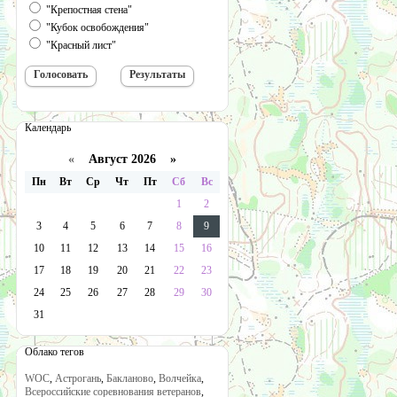
"Крепостная стена"
"Кубок освобождения"
"Красный лист"
Календарь
«
Август 2026 »
Пн
Вт
Ср
Чт
Пт
Сб
Вс
1
2
3
4
5
6
7
8
9
10
11
12
13
14
15
16
17
18
19
20
21
22
23
24
25
26
27
28
29
30
31
Облако тегов
WOC
,
Астрогань
,
Бакланово
,
Волчейка
,
Всероссийские соревнования ветеранов
,