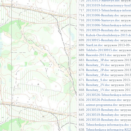
720.
20131013-Startovye.doc
загруже
718.
20131019-Informacionnyy-byull
717.
20131013-Tehnicheskaya-inform
714.
20131006-Rezultaty.doc
загруже
710.
20131006-Startovye.doc
загруже
709.
20131006-Tehnicheskaya-inform
705.
20130929-Rezultaty.doc
загруже
701.
Kubok-Osvobozhdeniya-2013.d
699.
20130915-Rezultaty.doc
загруже
690.
StartList.doc
загружен 2013-09-1
689.
TehInfo-20130915.doc
загружен
688.
Rascenki-2013.doc
загружен 201
683.
Rezultaty_3P.doc
загружен 2013-
682.
Rezultaty_3V.doc
загружен 2013
678.
Rezultaty_2P.doc
загружен 2013-
677.
Rezultaty_1P.doc
загружен 2013-
671.
Rezultaty_S.doc
загружен 2013-0
670.
Rezultaty_2V.doc
загружен 2013
668.
Rezultaty_1V.doc
загружен 2013
657.
20130526-Tehnicheskaya-inform
656.
20130526-Polozhenie.doc
загру
651.
azimut-programma.doc
загружен
649.
20130519-Rezultaty.doc
загруже
647.
20130519-Rezultaty.doc
загруже
646.
20130518-Rezultaty.doc
загруже
642.
Tehnicheskaya-informaciya.doc
з
638.
Tehnicheskaya-informaciya-KG