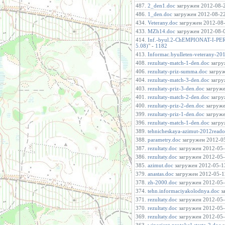
487.
2_den1.doc
загружен 2012-08-22
486.
1_den.doc
загружен 2012-08-22 
434.
Veterany.doc
загружен 2012-08-0
433.
MZh14.doc
загружен 2012-08-03
414.
Inf.-byul.2-ChEMPIONAT-I-P
5.08)
" -
1182
413.
Informac.byulleten-veterany-20
408.
rezultaty-match-1-den.doc
загру
406.
rezultaty-priz-summa.doc
загруж
404.
rezultaty-match-3-den.doc
загру
403.
rezultaty-priz-3-den.doc
загруже
401.
rezultaty-match-2-den.doc
загру
400.
rezultaty-priz-2-den.doc
загруже
399.
rezultaty-priz-1-den.doc
загруже
396.
rezultaty-match-1-den.doc
загру
389.
tehnicheskaya-azimut-2012read
388.
parametry.doc
загружен 2012-05
387.
rezultaty.doc
загружен 2012-05-1
386.
rezultaty.doc
загружен 2012-05-1
385.
azimut.doc
загружен 2012-05-13
379.
anastas.doc
загружен 2012-05-12
378.
zh-2000.doc
загружен 2012-05-1
374.
tehn.informaciyakolodnya.doc
за
371.
rezultaty.doc
загружен 2012-05-0
370.
rezultaty.doc
загружен 2012-05-0
369.
rezultaty.doc
загружен 2012-05-0