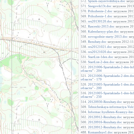
572.
Spisok-zayavivshihsya.doc
загру
571.
Snegovik13t.doc
загружен 2013-
570.
Prilozhenie-2.doc
загружен 2013
569.
Prilozhenie-1.doc
загружен 2013
565.
res20130120.doc
загружен 2013-
562.
Rascenki-2013.doc
загружен 201
560.
Kalendarnyy-plan.doc
загружен 
558.
novogodnie-starty-2013.doc
загр
549.
Rezultaty.doc
загружен 2012-11-
538.
res20121021.doc
загружен 2012-
536.
res20121020.doc
загружен 2012-
531.
StartList-1den.doc
загружен 2012
530.
StartList-2-den.doc
загружен 201
522.
20121006-Spartakiada-2-den-li
области
" -
204
521.
20121006-Spartakiada-2-den.do
области
" -
179
520.
20121005-Spartakiada-1-den.do
области
" -
200
516.
20121005-Spartakiada-1-den-li
области
" -
250
514.
20120930-Rezultaty.doc
загруже
509.
Tehnicheskaya-informaciya-Vol
504.
Informac.byulleten-Krasnyy-list
502.
20120912-Rezultaty.doc
загруже
500.
20120916-Rezultaty.doc
загруже
493.
20120912-Rezultaty.doc
загруже
488.
Komandnye1.doc
загружен 2012