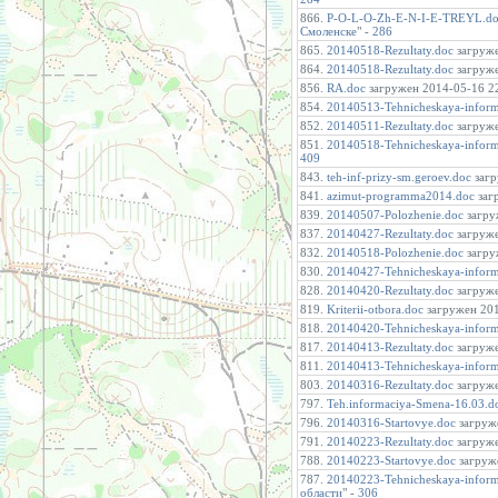
866.
P-O-L-O-Zh-E-N-I-E-TREYL.d
Смоленске
" -
286
865.
20140518-Rezultaty.doc
загруже
864.
20140518-Rezultaty.doc
загруже
856.
RA.doc
загружен 2014-05-16 22
854.
20140513-Tehnicheskaya-inform
852.
20140511-Rezultaty.doc
загруже
851.
20140518-Tehnicheskaya-inform
409
843.
teh-inf-prizy-sm.geroev.doc
загр
841.
azimut-programma2014.doc
загр
839.
20140507-Polozhenie.doc
загру
837.
20140427-Rezultaty.doc
загруже
832.
20140518-Polozhenie.doc
загру
830.
20140427-Tehnicheskaya-inform
828.
20140420-Rezultaty.doc
загруже
819.
Kriterii-otbora.doc
загружен 201
818.
20140420-Tehnicheskaya-inform
817.
20140413-Rezultaty.doc
загруже
811.
20140413-Tehnicheskaya-inform
803.
20140316-Rezultaty.doc
загруже
797.
Teh.informaciya-Smena-16.03.d
796.
20140316-Startovye.doc
загруже
791.
20140223-Rezultaty.doc
загруже
788.
20140223-Startovye.doc
загруже
787.
20140223-Tehnicheskaya-inform
области
" -
306