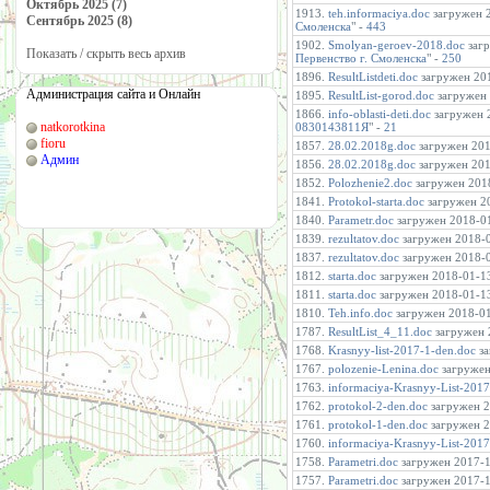
Октябрь 2025 (7)
1913.
teh.informaciya.doc
загружен 2
Сентябрь 2025 (8)
Смоленска
" -
443
1902.
Smolyan-geroev-2018.doc
загр
Показать / скрыть весь архив
Первенство г. Смоленска
" -
250
1896.
ResultListdeti.doc
загружен 201
Администрация сайта и Онлайн
1895.
ResultList-gorod.doc
загружен 
1866.
info-oblasti-deti.doc
загружен 2
natkorotkina
0830143811Я
" -
21
fioru
1857.
28.02.2018g.doc
загружен 2018
Админ
1856.
28.02.2018g.doc
загружен 2018
1852.
Polozhenie2.doc
загружен 2018
1841.
Protokol-starta.doc
загружен 20
1840.
Parametr.doc
загружен 2018-01
1839.
rezultatov.doc
загружен 2018-0
1837.
rezultatov.doc
загружен 2018-0
1812.
starta.doc
загружен 2018-01-13 
1811.
starta.doc
загружен 2018-01-13 
1810.
Teh.info.doc
загружен 2018-01-
1787.
ResultList_4_11.doc
загружен 2
1768.
Krasnyy-list-2017-1-den.doc
за
1767.
polozenie-Lenina.doc
загружен 
1763.
informaciya-Krasnyy-List-2017
1762.
protokol-2-den.doc
загружен 2
1761.
protokol-1-den.doc
загружен 2
1760.
informaciya-Krasnyy-List-2017
1758.
Parametri.doc
загружен 2017-10
1757.
Parametri.doc
загружен 2017-10