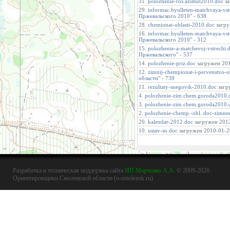
31.
polozhenie-ros.azimut2010.doc
за
29.
informac.byulleten-matchvaya-vs
Пржевальского 2010
" -
638
28.
chemionat-oblasti-2010.doc
загру
16.
informac.byulleten-matchvaya-vs
Пржевальского 2010
" -
312
15.
polozhenie-a-matchevoj-vstrechi
Пржевальского
" -
537
14.
polozhenie-priz.doc
загружен 201
12.
zimnij-chempionat-i-pervenstvo-ob
области
" -
739
11.
rezultaty-snegovik-2010.doc
загру
4.
polozhenie-zim.chem.goroda2010.
3.
polozhenie-zim.chem.goroda2010.
2.
polozhenie-chemp.-obl..doc-zimne
20.
kalendar-2012.doc
загружен 2012
10.
ustav-so.doc
загружен 2010-01-29
Разработка и техническая поддержка сайта
ИП Марченко А.А.
© 2009-2026
Ориентировщики Смоленской области (o-smolensk.ru)