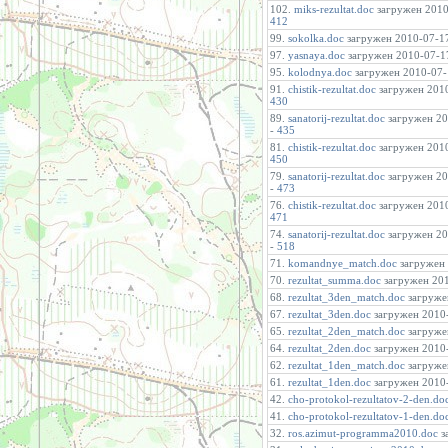
102.
miks-rezultat.doc
загружен 2010-
412
99.
sokolka.doc
загружен 2010-07-17 
97.
yasnaya.doc
загружен 2010-07-17
95.
kolodnya.doc
загружен 2010-07-1
91.
chistik-rezultat.doc
загружен 2010
430
89.
sanatorij-rezultat.doc
загружен 201
-
435
81.
chistik-rezultat.doc
загружен 2010
450
79.
sanatorij-rezultat.doc
загружен 201
-
473
76.
chistik-rezultat.doc
загружен 2010
471
74.
sanatorij-rezultat.doc
загружен 201
-
518
71.
komandnye_match.doc
загружен 
70.
rezultat_summa.doc
загружен 201
68.
rezultat_3den_match.doc
загружен
67.
rezultat_3den.doc
загружен 2010-
65.
rezultat_2den_match.doc
загружен
64.
rezultat_2den.doc
загружен 2010-
62.
rezultat_1den_match.doc
загружен
61.
rezultat_1den.doc
загружен 2010-
42.
cho-protokol-rezultatov-2-den.do
41.
cho-protokol-rezultatov-1-den.do
32.
ros.azimut-programma2010.doc
з