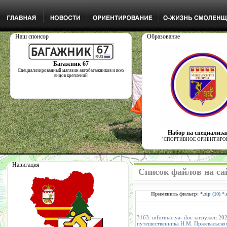
Наш спонсор
Образование
Багажник 67
Специализированный магазин автобагажников и всех
видов креплений
Набор на специализ
"СПОРТИВНОЕ ОРИЕНТИРО
Навигация
Список файлов на са
Применить фильтр:
*.zip (10)
*.
3163.
informaciya-.doc
загружен 2023
путешественника Н.М. Пржевальско