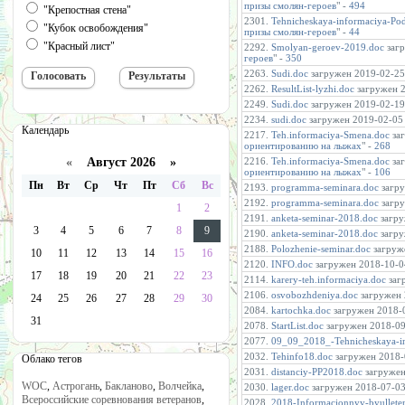
призы смолян-героев
" -
494
"Крепостная стена"
2301.
Tehnicheskaya-informaciya-Pod
"Кубок освобождения"
призы смолян-героев
" -
44
"Красный лист"
2292.
Smolyan-geroev-2019.doc
загр
героев
" -
350
2263.
Sudi.doc
загружен 2019-02-25 
2262.
ResultList-lyzhi.doc
загружен 2
2249.
Sudi.doc
загружен 2019-02-19 
2234.
sudi.doc
загружен 2019-02-05 
Календарь
2217.
Teh.informaciya-Smena.doc
заг
ориентированию на лыжах
" -
268
«
Август 2026 »
2216.
Teh.informaciya-Smena.doc
заг
ориентированию на лыжах
" -
106
Пн
Вт
Ср
Чт
Пт
Сб
Вс
2193.
programma-seminara.doc
загру
2192.
programma-seminara.doc
загру
1
2
2191.
anketa-seminar-2018.doc
загру
3
4
5
6
7
8
9
2190.
anketa-seminar-2018.doc
загру
2188.
Polozhenie-seminar.doc
загруже
10
11
12
13
14
15
16
2120.
INFO.doc
загружен 2018-10-04
17
18
19
20
21
22
23
2114.
karery-teh.informaciya.doc
загр
2106.
osvobozhdeniya.doc
загружен 2
24
25
26
27
28
29
30
2084.
kartochka.doc
загружен 2018-0
31
2078.
StartList.doc
загружен 2018-09-
2077.
09_09_2018_-Tehnicheskaya-i
2032.
Tehinfo18.doc
загружен 2018-0
Облако тегов
2031.
distanciy-PP2018.doc
загружен 
WOC
,
Астрогань
,
Бакланово
,
Волчейка
,
2030.
lager.doc
загружен 2018-07-03 
Всероссийские соревнования ветеранов
,
2028.
2018-Informacionnyy-byullete