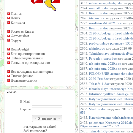
3137.
info-masskap-1-etap.doc
загруж
2974.
na-triatlon.doc
загружен 2022-0
2891.
ResultList.doc
загружен 2022-0
Главная
Поиск
2826.
triatlon.doc
загружен 2021-06-0
Контакты
2773.
rezultatov-NG2021.doc
загруже
2693.
ResultList.doc
загружен 2020-0
Гостевая Книга
2664.
2020-Kubok-goroda-obschiy.d
Фотоальбом
2663.
2020-Kubok-goroda-obschiy.d
Форум
2662.
predvaritelnye-parametry-133
2650.
tehinfo.doc
загружен 2020-09-0
RouteGadget
База ориентировщиков
2649.
Tehnicheskaya-informaciyaKoz
Online-подача заявки
2647.
Poryadok-starta.doc
загружен 2
Тесты по ориентированию
2640.
teh-info-priz-2020.doc
загруже
2637.
teh-info-priz-2020.doc
загруже
Все последние комментарии
2625.
POLOZhENIE-azimut-shou.do
Список файлов
2624.
2020-Priz.doc
загружен 2020-0
Полезные ссылки
2582.
Teh.info-1.doc
загружен 2020-0
2526.
tehnicheskaya-informaciya-Kra
Логин
2507.
Informac.byulleten-Krasnyy-lis
2490.
Katynskiy-memorial-teh.inform
E-Mail:
2489.
Katynskiy-memorial-teh.inform
Пароль
2488.
StartList.doc
загружен 2019-09-
653
2485.
Katynskiymemorialteh.informac
2472.
polozhenie-Krep.stena-2019.do
Регистрация на сайте!
\"Крепостная стена\"
" -
572
Забыли пароль?
2465.
Tehn.-inf.-3y-den.doc
загружен