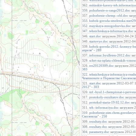
363.
winorient-protokol-starta-2.doc
з
362.
mitinskie-karery-teh.informaciya
359.
polozhenie-o-range2012.doc
заг
357.
polozhenie-chemp.-obl.doc
загру
353.
kubok-goroda-smolenska.start2
352.
mayskaya-mnogodnevka.doc
заг
347.
tehnicheskaya-informaciya.doc
з
346.
start.doc
загружен 2012-04-24 21
340.
startovye.doc
загружен 2012-04-
339.
kubok-goroda-2012.-krasnyy-bor
апреля
" -
289
337.
informac.byulleten-2012.doc
заг
329.
schet-na-oplatu-chlenskih-vznos
326.
res20120309.doc
загружен 2012-
383
322.
tehnicheskaya-informaciya-read
Чемпионате и Первенстве Смоленско
321.
start.doc
загружен 2012-03-07 19
2012
" -
303
320.
inf.-byul.1-chempionat-i-pervens
317.
protokoly-rezultatov.doc
загруже
312.
protokol-starta-19.02.12.doc
заг
311.
teh.-informaciya.doc
загружен 2
310.
polozhenie-zim.chem.gorodavy
Смоленска
" -
250
309.
rezultaty.doc
загружен 2012-01-3
308.
rezultaty.doc
загружен 2012-01-2
304.
parametry.doc
загружен 2012-01