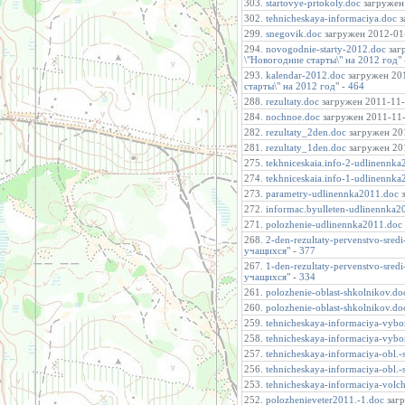
303.
startovye-prtokoly.doc
загружен 
302.
tehnicheskaya-informaciya.doc
з
299.
snegovik.doc
загружен 2012-01-
294.
novogodnie-starty-2012.doc
загр
\"Новогодние старты\" на 2012 год
"
293.
kalendar-2012.doc
загружен 201
старты\" на 2012 год
" -
464
288.
rezultaty.doc
загружен 2011-11-2
284.
nochnoe.doc
загружен 2011-11-0
282.
rezultaty_2den.doc
загружен 201
281.
rezultaty_1den.doc
загружен 201
275.
tekhniceskaia.info-2-udlinennk
274.
tekhniceskaia.info-1-udlinennk
273.
parametry-udlinennka2011.doc
з
272.
informac.byulleten-udlinennka2
271.
polozhenie-udlinennka2011.doc
268.
2-den-rezultaty-pervenstvo-sred
учащихся
" -
377
267.
1-den-rezultaty-pervenstvo-sred
учащихся
" -
334
261.
polozhenie-oblast-shkolnikov.do
260.
polozhenie-oblast-shkolnikov.do
259.
tehnicheskaya-informaciya-vybo
258.
tehnicheskaya-informaciya-vybo
257.
tehnicheskaya-informaciya-obl.
256.
tehnicheskaya-informaciya-obl.
253.
tehnicheskaya-informaciya-volc
252.
polozhenieveter2011.-1.doc
загр