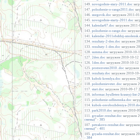
149.
novogodnie-stary-2011.doc
загр
147.
polozhenie-o-range2011.doc
заг
146.
snegovik.doc
загружен 2011-01-
145.
novogodnie-starty-2011.doc
загр
144.
kalendar67.doc
загружен 2011-0
143.
polozhenie-o-range.doc
загружен
141.
kalendar-2011obshhij-smolensk.
134.
rezultaty-2-den.doc
загружен 201
133.
rezultaty-1-den.doc
загружен 201
128.
summa.doc
загружен 2010-10-12
127.
2den.doc
загружен 2010-10-12 1
126.
1den.doc
загружен 2010-10-12 1
125.
protrezveter2010..doc
загружен 
123.
rezultaty.doc
загружен 2010-10-0
119.
kubok-kremlya.doc
загружен 20
118.
polozhenieveter..doc
загружен 20
117.
start.doc
загружен 2010-09-17 23
116.
informac.byulleten-krasnyj-list-
115.
polozhenie-udlinennka.doc
загру
114.
kubok-osvobozhdeniya-2010.do
113.
park2010.doc
загружен 2010-09-
111.
gryadav-rezultat.doc
загружен 20
смены)
" -
385
107.
petrakovo-rezultat.doc
загружен 
смены)
" -
401
105.
gryada-rezultat.doc
загружен 201
-
384