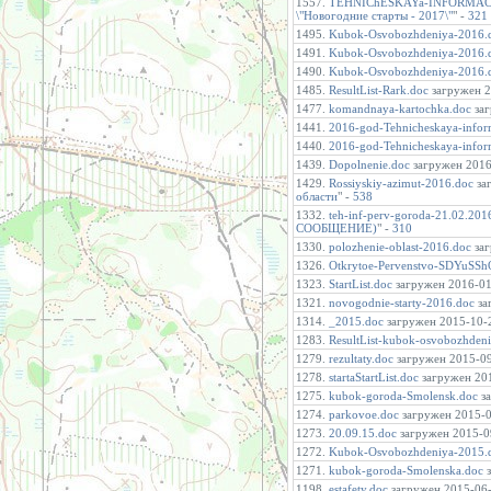
1557.
TEHNIChESKAYa-INFORMACIY
\"Новогодние старты - 2017\"
" -
321
1495.
Kubok-Osvobozhdeniya-2016.
1491.
Kubok-Osvobozhdeniya-2016.
1490.
Kubok-Osvobozhdeniya-2016.
1485.
ResultList-Rark.doc
загружен 2
1477.
komandnaya-kartochka.doc
заг
1441.
2016-god-Tehnicheskaya-infor
1440.
2016-god-Tehnicheskaya-infor
1439.
Dopolnenie.doc
загружен 2016-
1429.
Rossiyskiy-azimut-2016.doc
заг
области
" -
538
1332.
teh-inf-perv-goroda-21.02.201
СООБЩЕНИЕ)
" -
310
1330.
polozhenie-oblast-2016.doc
заг
1326.
Otkrytoe-Pervenstvo-SDYuSSh
1323.
StartList.doc
загружен 2016-01-
1321.
novogodnie-starty-2016.doc
за
1314.
_2015.doc
загружен 2015-10-2
1283.
ResultList-kubok-osvobozhden
1279.
rezultaty.doc
загружен 2015-09-
1278.
startaStartList.doc
загружен 201
1275.
kubok-goroda-Smolensk.doc
за
1274.
parkovoe.doc
загружен 2015-09
1273.
20.09.15.doc
загружен 2015-09
1272.
Kubok-Osvobozhdeniya-2015.
1271.
kubok-goroda-Smolenska.doc
з
1198.
estafety.doc
загружен 2015-06-3