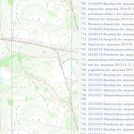
785.
20140209-Rezultaty.doc
загруже
783.
beguny.doc
загружен 2014-02-13
782.
polozhenie-oblast-1.doc
загружен
777.
StartList.doc
загружен 2014-02-0
776.
Parametry-distancii.doc
загружен
775.
20140209-Polozhenie.doc
загру
774.
20140119-Rezultaty.doc
загруже
773.
20140126-Snegovik.doc
загруже
769.
StartList.doc
загружен 2014-01-1
767.
20140119-Tehnicheskaya-inform
763.
20140119-Polozhenie.doc
загру
753.
tehnicheskaya-informaciya-karus
750.
infa.doc
загружен 2013-11-23 14
749.
priglashenie.doc
загружен 2013-1
747.
20131027-Rezultaty.doc
загруже
746.
20131020-Rezultaty.doc
загруже
745.
20131019-Rezultaty.doc
загруже
739.
20131027-Startovye.doc
загруже
738.
20131027-Tehnicheskaya-inform
284
730.
20131020-Startovye.doc
загруже
729.
20131019-Startovye.doc
загруже
728.
20131020-Tehnicheskaya-inform
727.
20131019-Tehnicheskaya-inform
726.
20131019-Polozhenie.doc
загру
725.
20131013-Rezultaty.doc
загруже