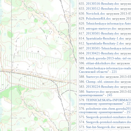
635.
20130516-Rezultaty.doc
загруже
633.
20130512-Rezultaty.doc
загруже
630.
Novichok.doc
загружен 2013-05
629.
PolozhenieRA.doc
загружен 2013
620.
Tehnicheskaya-informaciya-Astr
619.
astrogan-startovye.doc
загружен 
617.
20130501-Rezultaty.doc
загруже
614.
Spartakiada-Rezultaty-1.doc
загр
612.
Spartakiada-Rezultaty-2.doc
загр
607.
20130501-Tehnicheskaya-inform
604.
20130421-Rezultaty.doc
загруже
599.
kubok-goroda-2013-tehn.-inf-r
596.
oblast-shkolnikov.doc
загружен 2
589.
tehnicheskaya-informaciya-read
Смоленской области
" -
221
588.
Startovye.doc
загружен 2013-03-
586.
Chemp.-obl.-zimnee.doc
загруже
583.
20130224-Rezultaty.doc
загруже
580.
Startovye.doc
загружен 2013-02-
ориентированию
" -
245
579.
TEHNIChESKAYa-INFORMACIY
спортивному ориентированию
" -
22
576.
polozhenie-zim.chem.goroda201
спортивному ориентированию
" -
25
575.
Snegovik-protokol-rezultatov.do
574.
Snegovik-protokol-rezultatov.do
573.
Stat-list-Snegovik.doc
загружен 2