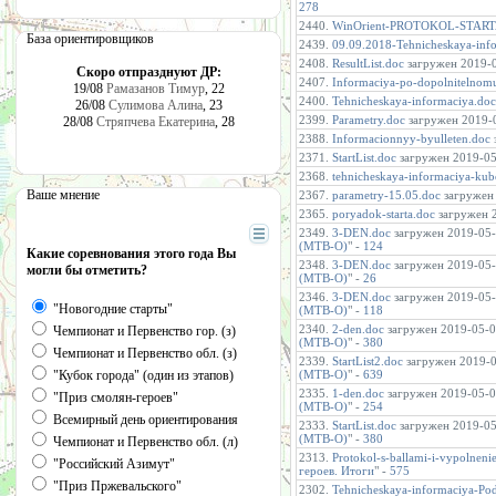
278
2440.
WinOrient-PROTOKOL-START
База ориентировщиков
2439.
09.09.2018-Tehnicheskaya-inf
2408.
ResultList.doc
загружен 2019-0
Скоро отпразднуют ДР:
2407.
Informaciya-po-dopolnitelnomu
19/08
Рамазанов Тимур
, 22
2400.
Tehnicheskaya-informaciya.doc
26/08
Сулимова Алина
, 23
2399.
Parametry.doc
загружен 2019-0
28/08
Стряпчева Екатерина
, 28
2388.
Informacionnyy-byulleten.doc
2371.
StartList.doc
загружен 2019-05-
2368.
tehnicheskaya-informaciya-ku
Ваше мнение
2367.
parametry-15.05.doc
загружен 
2365.
poryadok-starta.doc
загружен 2
2349.
3-DEN.doc
загружен 2019-05-0
(MTB-O)
" -
124
Какие соревнования этого года Вы
2348.
3-DEN.doc
загружен 2019-05-0
могли бы отметить?
(MTB-O)
" -
26
2346.
3-DEN.doc
загружен 2019-05-0
"Новогодние старты"
(MTB-O)
" -
118
2340.
2-den.doc
загружен 2019-05-02
Чемпионат и Первенство гор. (з)
(MTB-O)
" -
380
Чемпионат и Первенство обл. (з)
2339.
StartList2.doc
загружен 2019-05
"Кубок города" (один из этапов)
(MTB-O)
" -
639
2335.
1-den.doc
загружен 2019-05-01
"Приз смолян-героев"
(MTB-O)
" -
254
Всемирный день ориентирования
2333.
StartList.doc
загружен 2019-05-
(MTB-O)
" -
380
Чемпионат и Первенство обл. (л)
2313.
Protokol-s-ballami-i-vypolnen
"Российский Азимут"
героев. Итоги
" -
575
"Приз Пржевальского"
2302.
Tehnicheskaya-informaciya-Pod