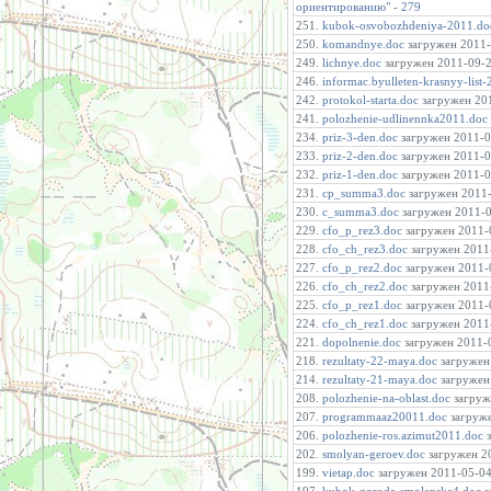
ориентированию
" -
279
251.
kubok-osvobozhdeniya-2011.do
250.
komandnye.doc
загружен 2011-0
249.
lichnye.doc
загружен 2011-09-20
246.
informac.byulleten-krasnyy-list
242.
protokol-starta.doc
загружен 201
241.
polozhenie-udlinennka2011.doc
234.
priz-3-den.doc
загружен 2011-06
233.
priz-2-den.doc
загружен 2011-06
232.
priz-1-den.doc
загружен 2011-06
231.
cp_summa3.doc
загружен 2011-0
230.
c_summa3.doc
загружен 2011-06
229.
cfo_p_rez3.doc
загружен 2011-0
228.
cfo_ch_rez3.doc
загружен 2011-
227.
cfo_p_rez2.doc
загружен 2011-0
226.
cfo_ch_rez2.doc
загружен 2011-
225.
cfo_p_rez1.doc
загружен 2011-0
224.
cfo_ch_rez1.doc
загружен 2011-
221.
dopolnenie.doc
загружен 2011-0
218.
rezultaty-22-maya.doc
загружен 
214.
rezultaty-21-maya.doc
загружен 
208.
polozhenie-na-oblast.doc
загруже
207.
programmaaz20011.doc
загруже
206.
polozhenie-ros.azimut2011.doc
з
202.
smolyan-geroev.doc
загружен 20
199.
vietap.doc
загружен 2011-05-04 