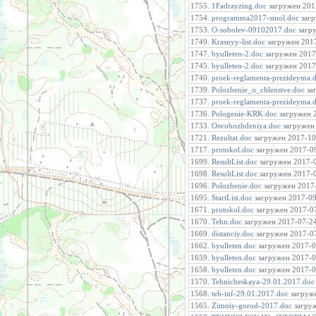
1755.
1Fadrayzing.doc
загружен 2017
1754.
programma2017-smol.doc
загр
1753.
O-sobolev-09102017.doc
загру
1749.
Krasnyy-list.doc
загружен 2017
1747.
byulleten-2.doc
загружен 2017-
1745.
byulleten-2.doc
загружен 2017-
1740.
proek-reglamenta-prezideyma.
1739.
Polozhenie_o_chlenstve.doc
заг
1737.
proek-reglamenta-prezideyma.
1736.
Pologenie-KRK.doc
загружен 2
1733.
Osvobozhdeniya.doc
загружен 
1721.
Rezultat.doc
загружен 2017-10-
1717.
protokol.doc
загружен 2017-09
1699.
ResultList.doc
загружен 2017-0
1698.
ResultList.doc
загружен 2017-0
1696.
Polozhenie.doc
загружен 2017-
1695.
StartList.doc
загружен 2017-09-
1671.
protokol.doc
загружен 2017-07
1670.
Tehn.doc
загружен 2017-07-24 
1669.
distanciy.doc
загружен 2017-07
1662.
byulleten.doc
загружен 2017-06
1659.
byulleten.doc
загружен 2017-06
1658.
byulleten.doc
загружен 2017-06
1570.
Tehnicheskaya-29.01.2017.doc
1568.
teh-inf-29.01.2017.doc
загруже
1565.
Zimniy-gorod-2017.doc
загруж