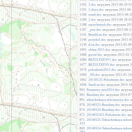
1192.
3.doc
загружен 2015-06-29 01:
1191.
2-dnya.doc
загружен 2015-06-2
1190.
result.doc
загружен 2015-06-28
1189.
2.doc
загружен 2015-06-28 02:
1188.
zayavlennyh.doc
загружен 2015
1187.
_priz.doc
загружен 2015-06-24 
1141.
ResultList.doc
загружен 2015-0
1140.
protokol.doc
загружен 2015-05
1139.
tList.doc
загружен 2015-05-08 
1091.
oblast-2015.doc
загружен 2015-
1086.
gorod.doc
загружен 2015-02-11
1080.
REZULTATOV1.doc
загружен 
1077.
REZULTATOV.doc
загружен 20
1076.
polozhenie2015.doc
загружен 2
1069.
_NS.doc
загружен 2015-01-24 
1062.
20150125-Polozhenie.doc
загр
1006.
StartList.doc
загружен 2014-10-
903.
Parametry-priz2014.doc
загруже
901.
Rezultaty.doc
загружен 2014-07-
891.
tehnicheskaya-informaciya.doc
з
878.
20140525-Rezultaty.doc
загруже
874.
20140524-Rezultaty.doc
загруже
872.
2014052425-Polozhenie.doc
заг
871.
20140525-Tehnicheskaya-inform
323
869.
20140524-Tehnicheskaya-inform
284