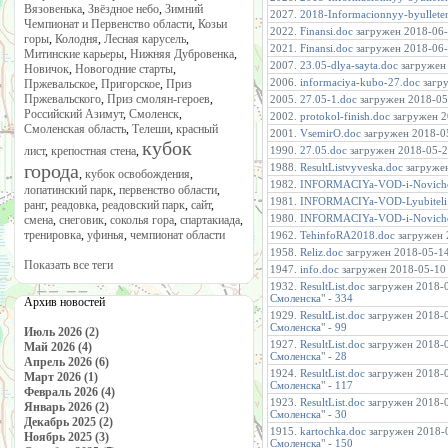
Вязовенька
,
Звёздное небо
,
Зимний
2027.
2018-Informacionnyy-byullete
Чемпионат и Первенство области
,
Козьи
2022.
Finansi.doc
загружен 2018-06-2
горы
,
Колодня
,
Лесная карусель
,
2021.
Finansi.doc
загружен 2018-06-2
Митинские карьеры
,
Нижняя Дубровенка
,
2007.
23.05-dlya-sayta.doc
загружен 
Новичок
,
Новогодние старты
,
2006.
informaciya-kubo-27.doc
загру
Пржевальское
,
Пригорское
,
Приз
Пржевальского
,
Приз смолян-героев
,
2005.
27.05-1.doc
загружен 2018-05-
Российский Азимут
,
Смоленск
,
2002.
protokol-finish.doc
загружен 20
Смоленская область
,
Телеши
,
красный
2001.
VsemirO.doc
загружен 2018-05
кубок
лист
,
крепостная стена
,
1990.
27.05.doc
загружен 2018-05-24
города
1988.
ResultListvyveska.doc
загружен
,
кубок освобождения
,
1982.
INFORMACIYa-VOD-i-Novicho
лопатинский парк
,
первенство области
,
1981.
INFORMACIYa-VOD-Lyubiteli
ранг
,
реадовка
,
реадовский парк
,
сайт
,
1980.
INFORMACIYa-VOD-i-Novicho
смена
,
снеговик
,
соколья гора
,
спартакиада
,
тренировка
,
уфинья
,
чемпионат области
1962.
TehinfoRA2018.doc
загружен 2
1958.
Reliz.doc
загружен 2018-05-14 
Показать все теги
1947.
info.doc
загружен 2018-05-10 
1932.
ResultList.doc
загружен 2018-0
Смоленска
" -
334
Архив новостей
1929.
ResultList.doc
загружен 2018-0
Смоленска
" -
99
Июль 2026 (2)
1927.
ResultList.doc
загружен 2018-0
Май 2026 (4)
Смоленска
" -
28
Апрель 2026 (6)
1924.
ResultList.doc
загружен 2018-0
Март 2026 (1)
Смоленска
" -
117
Февраль 2026 (4)
1923.
ResultList.doc
загружен 2018-0
Январь 2026 (2)
Смоленска
" -
30
Декабрь 2025 (2)
1915.
kartochka.doc
загружен 2018-0
Ноябрь 2025 (3)
Смоленска
" -
150