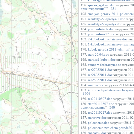
197.
kubok-goroda-smolenska4.doc
з
196.
specso_sgafkst..doc
загружен 201
ориентирование\"
" -
251
195.
smolyan-geroev-2011-polozheni
191.
rezultaty-27-aprelya-1.doc
загру
185.
rezultaty-27-aprelya.doc
загруже
184.
protokol-starta.doc
загружен 201
183.
protokol-rez17.doc
загружен 201
182.
2-kubok-okonchatelnye.doc
загр
181.
1-kubok-okonchatelnye-rezultat
178.
kubok-goroda-2011-tehn.-inf-r
177.
start-20.04.doc
загружен 2011-04
169.
startlist1-kubok.doc
загружен 20
168.
vznos-v-federaciyu.doc
загружен
167.
rez27032011.doc
загружен 2011
166.
rez26032011.doc
загружен 2011
165.
rez25032011.doc
загружен 2011
164.
summa.doc
загружен 2011-03-31
163.
informac.byulleten-matchvaya-v
-
1204
160.
res20110307.doc
загружен 2011-
159.
start20110307.doc
загружен 201
ориентированию
" -
346
158.
res20110227.doc
загружен 2011-
157.
startovye.doc
загружен 2011-02-
156.
polozhenie.doc
загружен 2011-0
155.
polozhenie-zim.chem.goroda201
150.
snegovik.doc
загружен 2011-01-