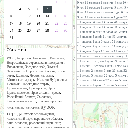
1
2
9 лет 11 месяцев 1 неделю 4 дня 20 
9 лет 11 месяцев 1 неделю 5 дней 5 
3
4
5
6
7
8
9
9 лет 11 месяцев 2 недели 6 дней 6 
10
11
12
13
14
15
16
9 лет 11 месяцев 4 недели 1 день 22
1 1 неделю 4 дня 13 часов 48 минут
17
18
19
20
21
22
23
1 1 неделю 4 дня 13 часов 48 минут
24
25
26
27
28
29
30
1 1 неделю 6 дней 9 часов 55 минут
1 3 недели 5 дней 21 час 53 минуты
31
1 4 недели 2 дня 6 часов 51 минуту 
1 4 недели 2 дня 6 часов 51 минуту 
Облако тегов
1 4 недели 2 дня 10 часов 11 минут
1 1 месяц 1 день 6 часов 49 минут 1
WOC
,
Астрогань
,
Бакланово
,
Волчейка
,
1 1 месяц 1 неделю 1 день 20 часов
Всероссийские соревнования ветеранов
,
1 1 месяц 1 неделю 4 дня 21 час 18
Вязовенька
,
Звёздное небо
,
Зимний
1 1 месяц 2 недели 3 дня 23 часа 3
Чемпионат и Первенство области
,
Козьи
горы
,
Колодня
,
Лесная карусель
,
1 1 месяц 3 недели 22 часа 5 минут 
Митинские карьеры
,
Нижняя Дубровенка
,
1 2 месяца 16 часов 37 минут 5 сек
Новичок
,
Новогодние старты
,
1 2 месяца 1 день 19 часов 5 минут
Пржевальское
,
Пригорское
,
Приз
Пржевальского
,
Приз смолян-героев
,
Российский Азимут
,
Смоленск
,
Смоленская область
,
Телеши
,
красный
кубок
лист
,
крепостная стена
,
города
,
кубок освобождения
,
лопатинский парк
,
первенство области
,
ранг
,
реадовка
,
реадовский парк
,
сайт
,
смена
,
снеговик
,
соколья гора
,
спартакиада
,