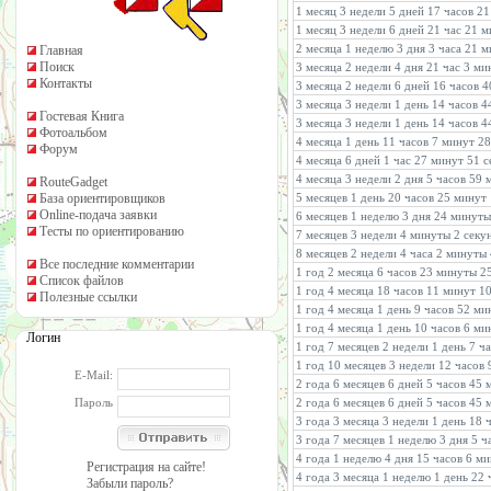
1 месяц 3 недели 5 дней 17 часов 2
1 месяц 3 недели 6 дней 21 час 21 
2 месяца 1 неделю 3 дня 3 часа 21 
Главная
Поиск
3 месяца 2 недели 4 дня 21 час 3 м
Контакты
3 месяца 2 недели 6 дней 16 часов 
3 месяца 3 недели 1 день 14 часов 
Гостевая Книга
3 месяца 3 недели 1 день 14 часов 
Фотоальбом
4 месяца 1 день 11 часов 7 минут 2
Форум
4 месяца 6 дней 1 час 27 минут 51 
4 месяца 3 недели 2 дня 5 часов 59 
RouteGadget
База ориентировщиков
5 месяцев 1 день 20 часов 25 минут
Online-подача заявки
6 месяцев 1 неделю 3 дня 24 минуты
Тесты по ориентированию
7 месяцев 3 недели 4 минуты 2 секу
8 месяцев 2 недели 4 часа 2 минуты
Все последние комментарии
1 год 2 месяца 6 часов 23 минуты 2
Список файлов
1 год 4 месяца 18 часов 11 минут 1
Полезные ссылки
1 год 4 месяца 1 день 9 часов 52 м
1 год 4 месяца 1 день 10 часов 6 м
Логин
1 год 7 месяцев 2 недели 1 день 7 ч
1 год 10 месяцев 3 недели 12 часов
E-Mail:
2 года 6 месяцев 6 дней 5 часов 45 
Пароль
2 года 6 месяцев 6 дней 5 часов 45 
3 года 3 месяца 3 недели 1 день 18
3 года 7 месяцев 1 неделю 3 дня 5 ч
4 года 1 неделю 4 дня 15 часов 6 м
Регистрация на сайте!
4 года 3 месяца 1 неделю 1 день 22
Забыли пароль?