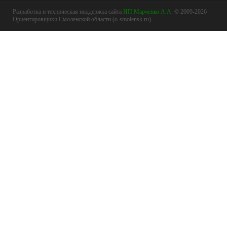
Разработка и техническая поддержка сайта
ИП Марченко А.А.
© 2009-2026
Ориентировщики Смоленской области (o-smolensk.ru)