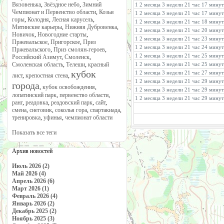
Вязовенька
,
Звёздное небо
,
Зимний
1 2 месяца 3 недели 21 час 17 минут
Чемпионат и Первенство области
,
Козьи
1 2 месяца 3 недели 21 час 17 мину
горы
,
Колодня
,
Лесная карусель
,
1 2 месяца 3 недели 21 час 18 мину
Митинские карьеры
,
Нижняя Дубровенка
,
1 2 месяца 3 недели 21 час 20 мину
Новичок
,
Новогодние старты
,
1 2 месяца 3 недели 21 час 23 мину
Пржевальское
,
Пригорское
,
Приз
1 2 месяца 3 недели 21 час 24 мину
Пржевальского
,
Приз смолян-героев
,
1 2 месяца 3 недели 21 час 25 минут
Российский Азимут
,
Смоленск
,
Смоленская область
,
Телеши
,
красный
1 2 месяца 3 недели 21 час 25 мину
кубок
1 2 месяца 3 недели 21 час 27 мину
лист
,
крепостная стена
,
1 2 месяца 3 недели 21 час 29 мину
города
,
кубок освобождения
,
1 2 месяца 3 недели 21 час 29 мину
лопатинский парк
,
первенство области
,
1 2 месяца 3 недели 21 час 29 мину
ранг
,
реадовка
,
реадовский парк
,
сайт
,
смена
,
снеговик
,
соколья гора
,
спартакиада
,
тренировка
,
уфинья
,
чемпионат области
Показать все теги
Архив новостей
Июль 2026 (2)
Май 2026 (4)
Апрель 2026 (6)
Март 2026 (1)
Февраль 2026 (4)
Январь 2026 (2)
Декабрь 2025 (2)
Ноябрь 2025 (3)